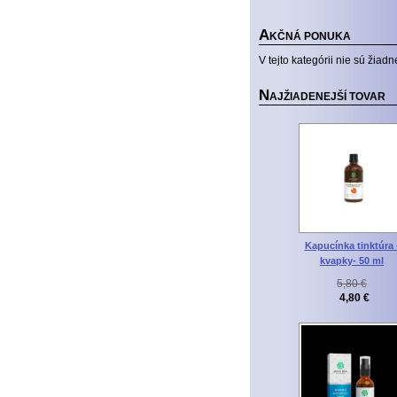
A
KČNÁ PONUKA
V tejto kategórii nie sú žiadn
N
AJŽIADENEJŠÍ TOVAR
Kapucínka tinktúra 
kvapky- 50 ml
5,80 €
4,80 €