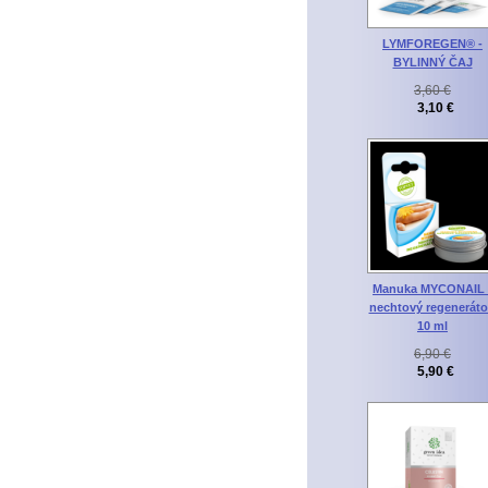
LYMFOREGEN® -
BYLINNÝ ČAJ
3,60 €
3,10 €
Manuka MYCONAIL 
nechtový regeneráto
10 ml
6,90 €
5,90 €