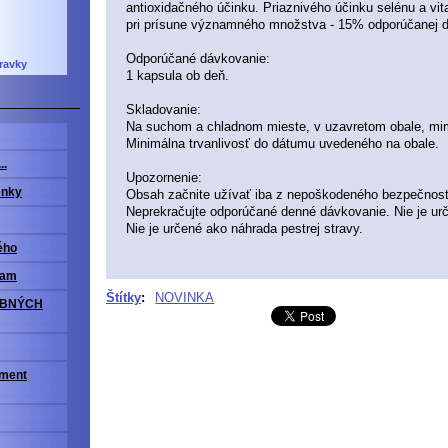
antioxidačného účinku.
Priaznivého účinku selénu a vi
pri prísune významného množstva - 15% odporúčanej d
Odporúčané dávkovanie:
ravky
1 kapsula ob deň.
Skladovanie:
Na suchom a chladnom mieste, v uzavretom obale, mim
Minimálna trvanlivosť do dátumu uvedeného na obale.
..
Upozornenie:
enky
Obsah začnite užívať iba z nepoškodeného bezpečnost
Neprekračujte odporúčané denné dávkovanie.
Nie je ur
Nie je určené ako náhrada pestrej stravy.
ého
ram
Štítky
:
NOVINKA
OBNÝCH
iment