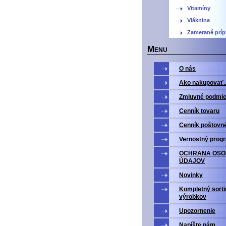
Vitamíny
Vláknina
Zamerané príp
M
ENU
O nás
Ako nakupovať..
Zmluvné podmi
Cenník tovaru
Cenník poštovn
Vernostný prog
OCHRANA OS
ÚDAJOV
Novinky
Kompletný sort
výrobkov
Upozornenie
Napíšte nám