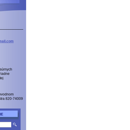
ail
.com
 súrnych
riadne
tej
Obvodnom
istra 820-74009
IE