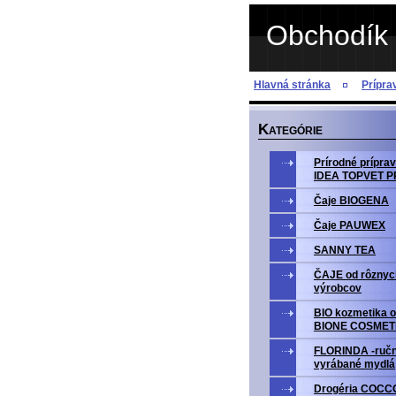
Obchodík 
Hlavná stránka
Prípr
K
ATEGÓRIE
Prírodné prípr
IDEA TOPVET 
Čaje BIOGENA
Čaje PAUWEX
SANNY TEA
ČAJE od rôznyc
výrobcov
BIO kozmetika o
BIONE COSMET
FLORINDA -ruč
vyrábané mydlá
Drogéria COCC