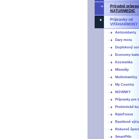
Prírodné prípra
NATURMEDIC
Prípravky od
VITAHARMONY
Antioxidanty
Dary mora
Doplnkový sor
Economy bale
Kozmetika
Minerály
Multivitamíny
My Country
NOVINKY
Prípravky pre d
Probiotické ku
RainForest
Rastlinné výť
Roksové špecia
SmartPills