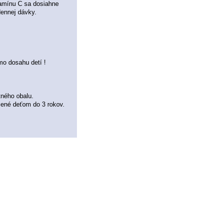
tamínu C sa dosiahne
ennej dávky.
o dosahu detí !
ného obalu.
čené deťom do 3 rokov.