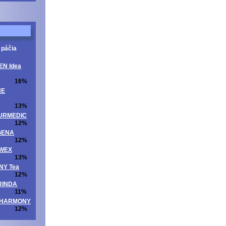
 páčia
EN Idea
16%
NE
13%
ATURMEDIC
12%
OGENA
12%
UWEX
13%
NNY Tea
12%
ORINDA
11%
ITAHARMONY
12%