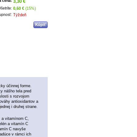
3,30 €
a cena:
0,60 €
(15%)
šetríte:
Týždeň
upnosť:
cky účinnej forme.
y nášho tela pred
losti s rozvojom
ováhy antioxidantov a
dnej i druhej strane.
m a vitamínom C,
elén a vitamín C
itamín C navyše
iadúce v rámci ich