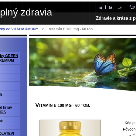
plný zdravia
Zdravie a krása z p
avky od VITAHARMONY
Vitamín E 100 mg - 60 tob.
avky GREEN
PREMIUM
h
V
ITAMÍN E 100 MG - 60 TOB.
d firmy
ICS
ne
Kód pr
Pôvodn
OLATEVI