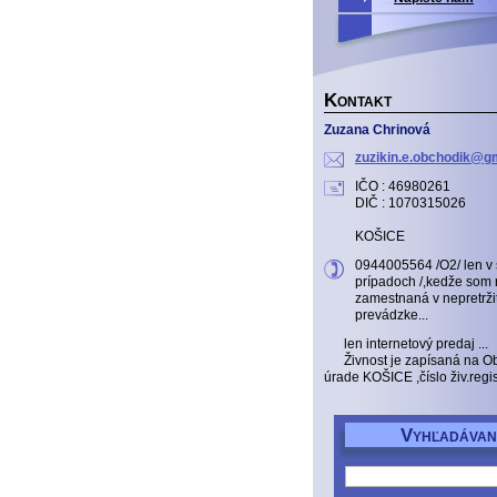
K
ONTAKT
Zuzana Chrinová
zuzikin.
e.obchod
ik@gm
IČO : 46980261
DIČ : 1070315026
KOŠICE
0944005564 /O2/ len v
prípadoch /,kedže som 
zamestnaná v nepretrži
prevádzke...
len internetový predaj ...
Živnost je zapísaná na 
úrade KOŠICE ,číslo živ.reg
V
YHĽADÁVAN