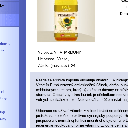
Vaš
vky
U
Dost
timent
nia
Výrobca:
VITAHARMONY
Hmotnosť:
60 cps,
Záruka (mesiacov):
24
Každá želatínová kapsula obsahuje vitamín E v biologi
Vitamín E má výrazný antioxidačný účinok, chráni bunk
oxidatívnym stresom, ktorý býva často dávaný do súvis
eti
starnutia.
Oxidatívny stres buniek je dôsledkom nerovn
ltúry
voľných radikálov v tele.
Nerovnováha môže nastať na je
Odporúča sa užívať vitamín E v kombinácii so seléno
ažky
pretože sa spoločne efektívne synergicky podporujú.
S
lity
prispievajú k normálnej funkcii imunitného systému, v
regeneruje redukovanú formu vitamínu E, čo je veľmi ž