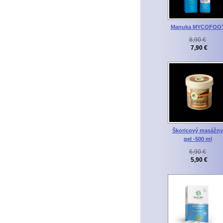
Manuka MYCOFOO
8,90 €
7,90 €
Škoricový masážny
gel -500 ml
6,90 €
5,90 €