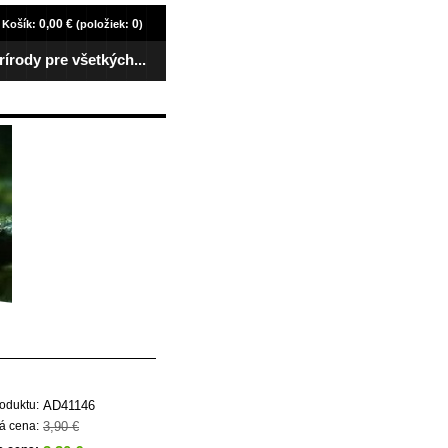
0,00 €
0
Košík:
(položiek:
)
rírody pre všetkých...
AD41146
oduktu:
3,90 €
á cena: