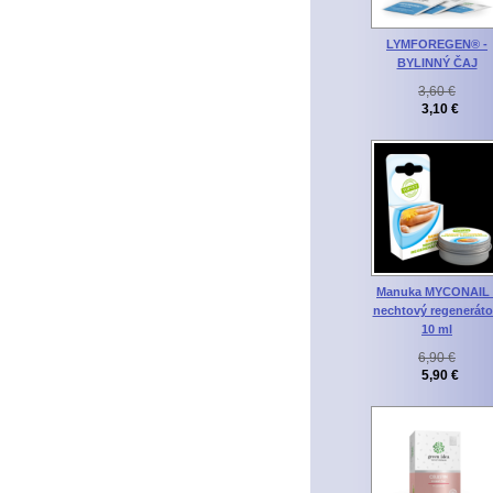
LYMFOREGEN® -
BYLINNÝ ČAJ
3,60 €
3,10 €
Manuka MYCONAIL 
nechtový regeneráto
10 ml
6,90 €
5,90 €