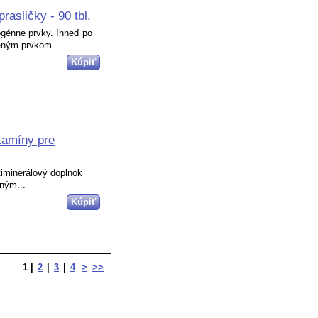
rasličky - 90 tbl.
ogénne prvky. Ihneď po
eným prvkom...
itamíny pre
iminerálový doplnok
rným...
1
|
2
|
3
|
4
>
>>