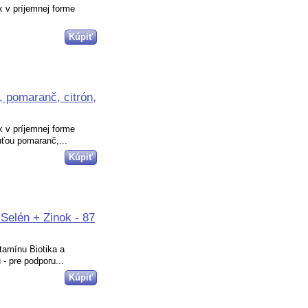
k v príjemnej forme
, pomaranč, citrón,
k v príjemnej forme
uťou pomaranč,...
Selén + Zinok - 87
tamínu Biotika a
 - pre podporu...