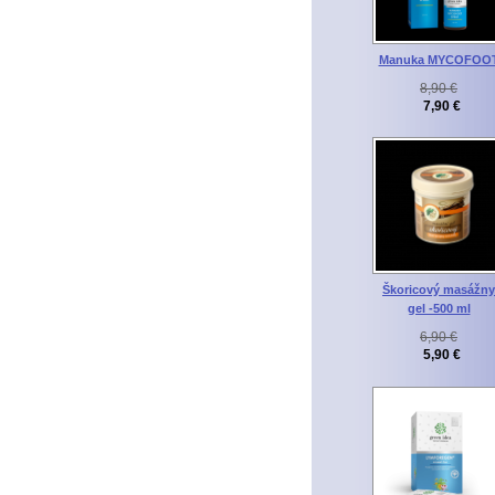
Manuka MYCOFOO
8,90 €
7,90 €
Škoricový masážny
gel -500 ml
6,90 €
5,90 €