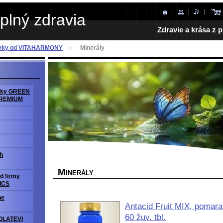
plný zdravia
Zdravie a krása z p
avky od VITAHARMONY
Minerály
avky GREEN
PREMIUM
h
M
INERÁLY
d firmy
ICS
ne
Antacid Fruit MIX, pomaran
60 žuv. tbl.
OLATEVI