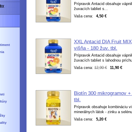
Prípravok Antacid obsahuje vápni
vky
žuvacích tabliet s...
Vaša cena:
4,50 €
XXL Antacid DIA Fruit MIX
timent
višňa - 180 žuv. tbl.
nia
Prípravok Antacid obsahuje vápni
žuvacích tabliet s lahodnou prích
Vaša cena:
12,90 €
11,90 €
Biotín 300 mikrogramov + 
eti
tbl.
ltúry
Prípravok obsahuje kombináciu vi
minerálnych látok - zinku a selénu
ažky
Vaša cena:
5,20 €
lity