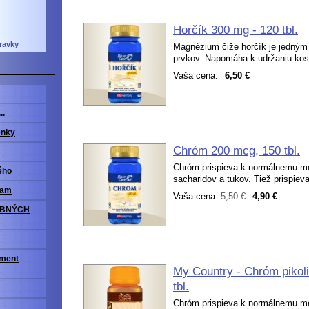
Horčík 300 mg - 120 tbl.
ravky
Magnézium čiže horčík je jedným 
prvkov. Napomáha k udržaniu kost
Vaša cena:
6,50 €
..
enky
Chróm 200 mcg, 150 tbl.
Chróm prispieva k normálnemu me
ého
sacharidov a tukov. Tiež prispieva
ram
Vaša cena:
5,50 €
4,90 €
OBNÝCH
iment
My Country - Chróm pikol
tbl.
Chróm prispieva k normálnemu me