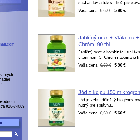
sacharidov a tukov. Tiež prispieva
Vaša cena:
6,60 €
5,90 €
Jablčný ocot + Vláknina +
Chróm, 90 tbl.
ail
.com
Jablčný ocot v kombinácii s vlák
vitamínom C. Chróm napomáha k u
Vaša cena:
6,50 €
5,90 €
 súrnych
riadne
tej
Jód z kelpu 150 mikrogram
Jód je veľmi dôležitý biogénny pr
Obvodnom
nutný pre správnu...
istra 820-74009
Vaša cena:
6,60 €
5,60 €
IE