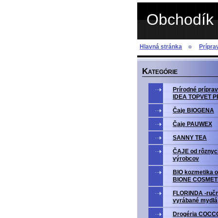
Obchodík 
Hlavná stránka
Prípr
K
ATEGÓRIE
Prírodné prípr
IDEA TOPVET 
Čaje BIOGENA
Čaje PAUWEX
SANNY TEA
ČAJE od rôznyc
výrobcov
BIO kozmetika o
BIONE COSMET
FLORINDA -ruč
vyrábané mydlá
Drogéria COCC