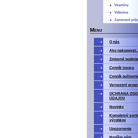
Vitamíny
Vláknina
Zamerané príp
M
ENU
O nás
Ako nakupovať..
Zmluvné podmi
Cenník tovaru
Cenník poštovn
Vernostný prog
OCHRANA OS
ÚDAJOV
Novinky
Kompletný sort
výrobkov
Upozornenie
Napíšte nám