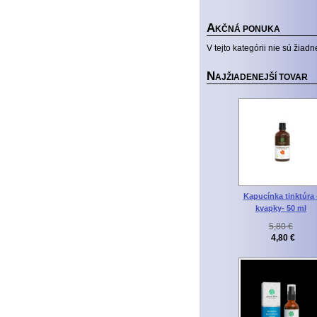
A
KČNÁ PONUKA
V tejto kategórii nie sú žiadn
N
AJŽIADENEJŠÍ TOVAR
Kapucínka tinktúra 
kvapky- 50 ml
5,80 €
4,80 €