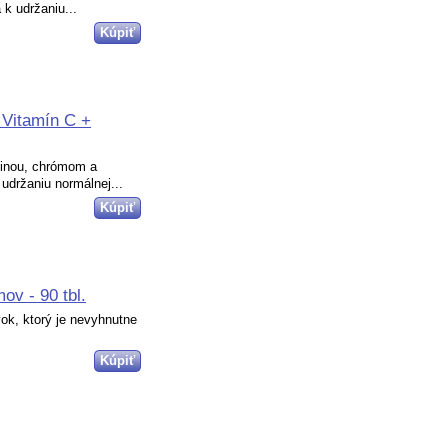
 k udržaniu...
 Vitamín C +
ninou, chrómom a
držaniu normálnej...
ov - 90 tbl.
vok, ktorý je nevyhnutne