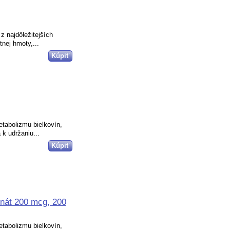
z najdôležitejších
nej hmoty,...
tabolizmu bielkovín,
 k udržaniu...
inát 200 mcg, 200
tabolizmu bielkovín,