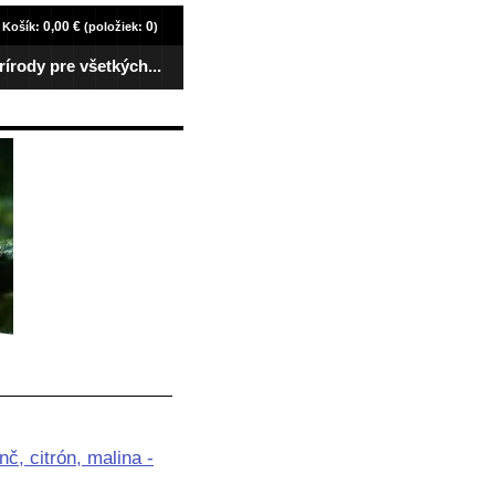
0,00 €
0
Košík:
(položiek:
)
rírody pre všetkých...
č, citrón, malina -