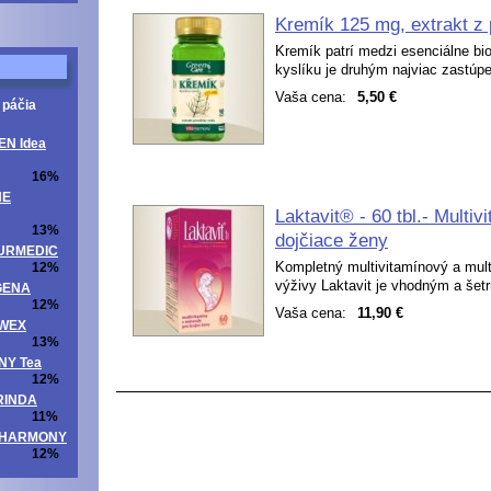
Kremík 125 mg, extrakt z p
Kremík patrí medzi esenciálne bi
kyslíku je druhým najviac zastúp
Vaša cena:
5,50 €
 páčia
EN Idea
16%
NE
Laktavit® - 60 tbl.- Multiv
13%
dojčiace ženy
ATURMEDIC
Kompletný multivitamínový a mult
12%
výživy Laktavit je vhodným a šet
OGENA
12%
Vaša cena:
11,90 €
UWEX
13%
NNY Tea
12%
ORINDA
11%
ITAHARMONY
12%