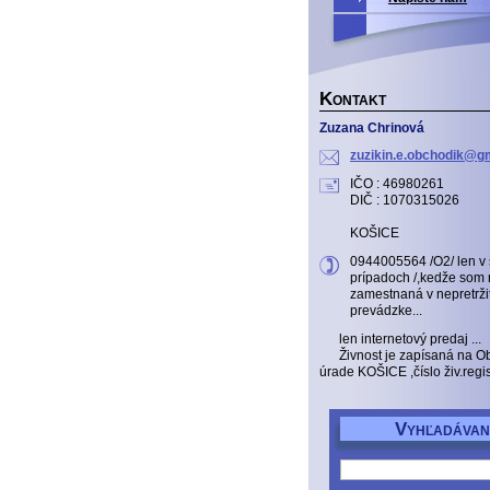
K
ONTAKT
Zuzana Chrinová
zuzikin.
e.obchod
ik@gm
IČO : 46980261
DIČ : 1070315026
KOŠICE
0944005564 /O2/ len v
prípadoch /,kedže som 
zamestnaná v nepretrži
prevádzke...
len internetový predaj ...
Živnost je zapísaná na 
úrade KOŠICE ,číslo živ.reg
V
YHĽADÁVAN