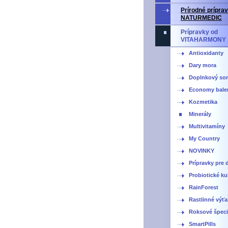
Prírodné prípra
NATURMEDIC
Prípravky od
VITAHARMONY
Antioxidanty
Dary mora
Doplnkový sor
Economy bale
Kozmetika
Minerály
Multivitamíny
My Country
NOVINKY
Prípravky pre d
Probiotické ku
RainForest
Rastlinné výť
Roksové špecia
SmartPills