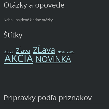
Otázky a opovede
Neboli nájdené žiadne otázky.
Štítky
ZĹava
Zĺava
Zľava
zĺava
zľava
AKCIA
NOVINKA
Prípravky podľa príznakov