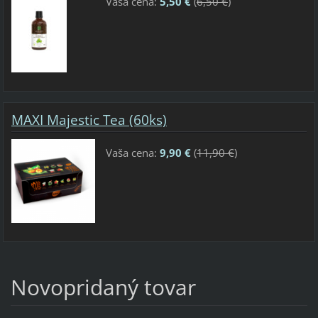
Vaša cena:
5,50 €
(
6,50 €
)
MAXI Majestic Tea (60ks)
Vaša cena:
9,90 €
(
11,90 €
)
Novopridaný tovar