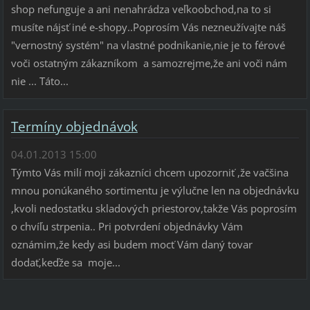
shop nefunguje a ani nenahrádza veľkoobchod,na to si
musíte nájsť iné e-shopy..Poprosím Vás nezneužívajte náš
"vernostný systém" na vlastné podnikanie,nie je to férové
voči ostatným zákazníkom a samozrejme,že ani voči nám
nie ... Táto...
Termíny objednávok
04.01.2013 15:00
Týmto Vás milí moji zákazníci chcem upozorniť ,že vačšina
mnou ponúkaného sortimentu je výlučne len na objednávku
,kvoli nedostatku skladových priestorov,takže Vás poprosím
o chvíľu strpenia.. Pri potvrdení objednávky Vám
oznámim,že kedy asi budem mocť Vám daný tovar
dodať,keďže sa moje...