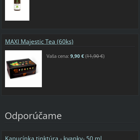
MAXI Majestic Tea (60ks)
Vaša cena:
9,90 €
(
11,90 €
)
Odporúčame
Kapucínka tinktúra - kvapky- 50 ml