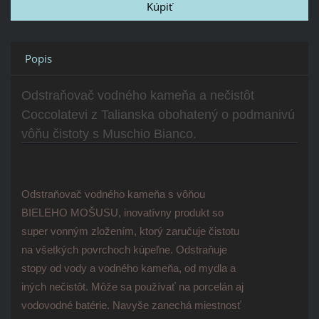
Popis
Odstraňovač vodného kameňa a nečistôt
Coccolatevi z Talianska obohatený o podmanivú
vôňu čistoty s Muschio Bianco.
Odstraňovač vodného kameňa s vôňou
BIELEHO MOŠUSU, inovatívny produkt so
super vonným zložením, ktorý zaručuje čistotu
na všetkých povrchoch kúpeľne. Odstraňuje
stopy od vody a vodného kameňa, od mydla a
iných nečistôt. Môže sa používať na porcelán aj
vodovodné batérie. Navyše zanechá miestnosť