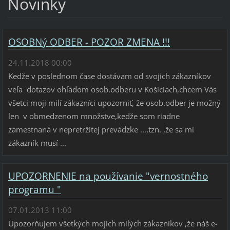
Novinky
OSOBNý ODBER - POZOR ZMENA !!!
24.11.2018 00:00
Kedže v poslednom čase dostávam od svojich zákazníkov
veľa dotazov ohľadom osob.odberu v Košiciach,chcem Vás
všetci moji milí zákazníci upozorniť, že osob.odber je možný
len v obmedzenom množstve,kedže som riadne
zamestnaná v nepretržitej prevádzke ...,tzn. ,že sa mi
zákazník musí ...
UPOZORNENIE na používanie "vernostného
programu "
07.01.2013 11:00
Upozorňujem všetkých mojich milých zákazníkov ,že náš e-