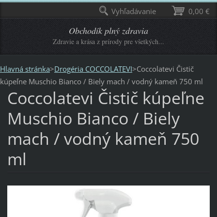
Vyhľadávanie
0,00 €
Obchodík plný zdravia
Zdravie a krása z prírody pre všetkých...
Hlavná stránka
>
Drogéria COCCOLATEVI
>
Coccolatevi Čistič
kúpeľne Muschio Bianco / Biely mach / vodný kameň 750 ml
Coccolatevi Čistič kúpeľne
Muschio Bianco / Biely
mach / vodný kameň 750
ml