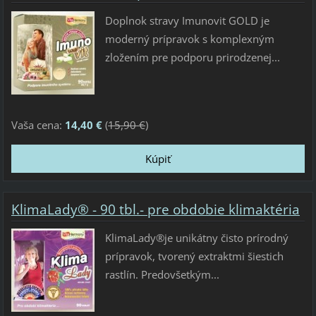
Doplnok stravy Imunovit GOLD je
moderný prípravok s komplexným
zložením pre podporu prirodzenej...
Vaša cena:
14,40 €
(
15,90 €
)
KlimaLady® - 90 tbl.- pre obdobie klimaktéria
KlimaLady®je unikátny čisto prírodný
prípravok, tvorený extraktmi šiestich
rastlín. Predovšetkým...