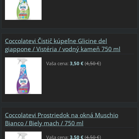
Coccolatevi Čistič kúpeľne Glicine del
giappone / Vistéria / vodný kameň 750 ml
Vaša cena:
3,50 €
(
4,50 €
)
Coccolatevi Prostriedok na okná Muschio
Bianco / Biely mach / 750 ml
Vaša cena:
3,50 €
(
4,50 €
)