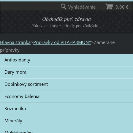
Vyhľadávanie
0,00 €
Obchodík plný zdravia
Zdravie a krása z prírody pre všetkých...
Hlavná stránka
>
Prípravky od VITAHARMONY
>
Zamerané
prípravky
Antioxidanty
Dary mora
Doplnkový sortiment
Economy balenia
Kozmetika
Minerály
Multivitamíny