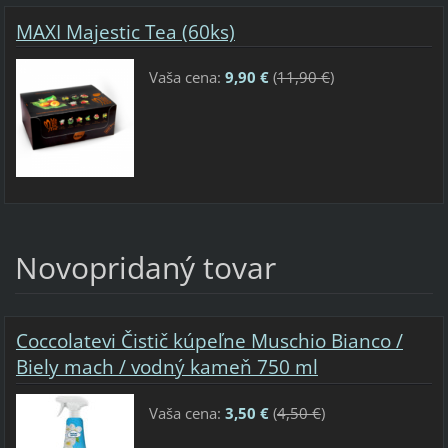
MAXI Majestic Tea (60ks)
Vaša cena:
9,90 €
(
11,90 €
)
Novopridaný tovar
Coccolatevi Čistič kúpeľne Muschio Bianco /
Biely mach / vodný kameň 750 ml
Vaša cena:
3,50 €
(
4,50 €
)