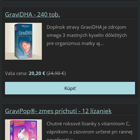
GraviDHA - 240 tob.
Doplnok stravy GraviDHA je zdrojom
omega 3 mastných kyselín dôležitých
pre organizmus matky aj...
Vaša cena:
20,20 €
(
24,90 €
)
GraviPop®- zmes príchutí - 12 lízaniek
Chutné roksové lízanky s vitamínom C,
vápnikom a zázvorom určené pri rannej
nevoľnosti v...