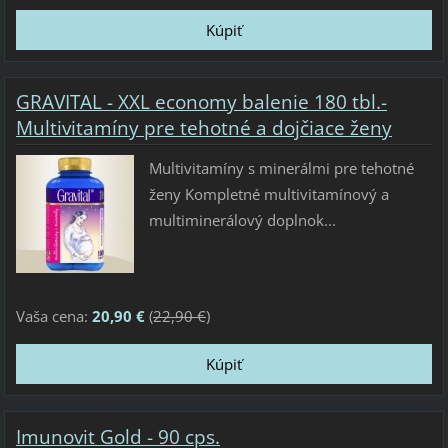
GRAVITAL - XXL economy balenie 180 tbl.-
Multivitamíny pre tehotné a dojčiace ženy
Multivitamíny s minerálmi pre tehotné
ženy Kompletné multivitamínový a
multiminerálový doplnok...
Vaša cena:
20,90 €
(
22,90 €
)
Imunovit Gold - 90 cps.