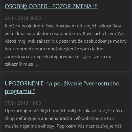
OSOBNý ODBER - POZOR ZMENA !!!
24.11.2018 00:00
Kedže v poslednom čase dostávam od svojich zákazníkov
veľa dotazov ohľadom osob.odberu v Košiciach,chcem Vás
všetci moji milí zákazníci upozorniť, že osob.odber je možný
len v obmedzenom množstve,kedže som riadne
zamestnaná v nepretržitej prevádzke ...,tzn. ,že sa mi
zákazník musí ...
UPOZORNENIE na používanie "vernostného
programu "
07.01.2013 11:00
Upozorňujem všetkých mojich milých zákazníkov ,že náš e-
shop nefunguje a ani nenahrádza veľkoobchod,na to si
musíte nájsť iné e-shopy..Poprosím Vás nezneužívajte náš