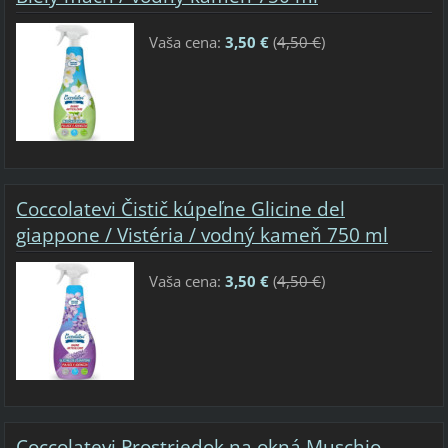
Vaša cena:
3,50 €
(
4,50 €
)
Coccolatevi Čistič kúpeľne Glicine del
giappone / Vistéria / vodný kameň 750 ml
Vaša cena:
3,50 €
(
4,50 €
)
Coccolatevi Prostriedok na okná Muschio