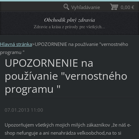
Vyhľadávanie
0,00 €
Obchodík plný zdravia
Zdravie a krása z prírody pre všetkých...
Hlavná stránka
>
UPOZORNENIE na používanie "vernostného
programu "
UPOZORNENIE na
používanie "vernostného
programu "
07.01.2013 11:00
Upozorňujem všetkých mojich milých zákazníkov ,že náš e-
shop nefunguje a ani nenahrádza veľkoobchod,na to si