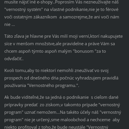
musíte nájsť iné e-shopy..Poprosím Vás nezneužívajte náš
"vernostný systém" na vlastné podnikanie,nie je to férové
voči ostatným zákazníkom a samozrejme,že ani voči nám
nie ...
Táto zľava je hlavne pre Vás milí moji verní,ktorí nakupujete
síce v menšom množstve,ale pravidelne a práve Vám sa
chcem aspoň týmto aspoň malým "bonusom "za to
odvďačiť..
Kvoli tomu,aby to niektorí nemohli zneužívať vo svoj
prospech od dnešného dńa počnúc vyhradzujem pravidlá
používania "Vernostného programu.".
Ak bude viditeľné,že sa jedná o podnikanie s cieľom dané
prípravky predať zo ziskom,v takomto prípade "vernostný
program" uznať nemožem...Na takéto účely náš "vernostný
program" nie je určený,sme maloobchod a nechceme aby
niekto profitoval z toho,že bude neustále "Vernostný