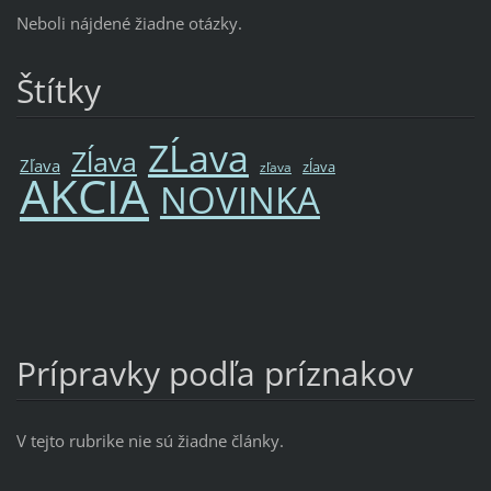
Neboli nájdené žiadne otázky.
Štítky
ZĹava
Zĺava
Zľava
zĺava
zľava
AKCIA
NOVINKA
Prípravky podľa príznakov
V tejto rubrike nie sú žiadne články.