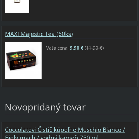
MAXI Majestic Tea (60ks)
Vaša cena:
9,90 €
(
11,90 €
)
Novopridaný tovar
Coccolatevi Čistič kúpeľne Muschio Bianco /
Biely mach / vodný kameň 750 ml