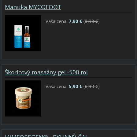
Manuka MYCOFOOT
Vaša cena:
7,90 €
(
8,90 €
)
Škoricový masážny gel -500 ml
Vaša cena:
5,90 €
(
6,90 €
)