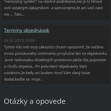
"vernostný systém" na vlastné podnikanie,nie je to férové
voči ostatným zákazníkom a samozrejme,že ani voči nám
nie ... Táto...
Termíny objednávok
04.01.2013 15:00
Týmto Vás milí moji zákazníci chcem upozorniť ,že vačšina
mnou ponúkaného sortimentu je výlučne len na objednávku
,kvoli nedostatku skladových priestorov,takže Vás poprosím
o chvíľu strpenia.. Pri potvrdení objednávky Vám
oznámim,že kedy asi budem mocť Vám daný tovar
dodať,keďže sa moje...
Otázky a opovede