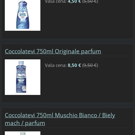
Vaša cena:
4,50 €
(
5,50 €
)
Coccolatevi 750ml Originale parfum
Vaša cena:
8,50 €
(
9,50 €
)
Coccolatevi 750ml Muschio Bianco / Biely
mach / parfum