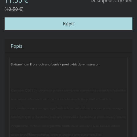
11,50 €
Dostupnosť:
Týždeň
13,50 €
Popis
S vitamínom E pre ochranu buniek pred oxidatívnym stresom
Koenzým Q10 čiže ubichinon je látka prirodzene obsiahnutá v bunkách ľudského
tela, najmä v bunkách aktívnych a zaťažovaných (napríklad v bunkách
srdcového svalu, v mozgu, v pečeni), kde sa zúčastňuje procesu tvorby energie.
Koenzým Q10 je čiastočne prijímaný potravou a čiastočne je produkovaný priamo
v organizme.
Schopnosť organizmu produkovať koenzým Q10 klesá s vekom
alebo pri zvýšenej námahe, preto je vhodná jeho suplementácia.