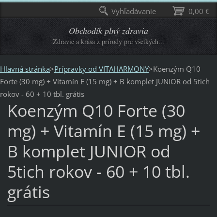
Vyhľadávanie
0,00 €
Obchodík plný zdravia
Zdravie a krása z prírody pre všetkých...
Hlavná stránka
>
Prípravky od VITAHARMONY
>
Koenzým Q10
Forte (30 mg) + Vitamín E (15 mg) + B komplet JUNIOR od 5tich
rokov - 60 + 10 tbl. grátis
Koenzým Q10 Forte (30
mg) + Vitamín E (15 mg) +
B komplet JUNIOR od
5tich rokov - 60 + 10 tbl.
grátis