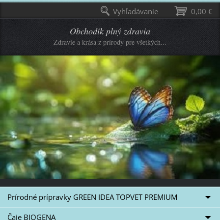
Vyhľadávanie
0,00 €
Obchodík plný zdravia
Zdravie a krása z prírody pre všetkých...
Prírodné prípravky GREEN IDEA TOPVET PREMIUM
Čaje BIOGENA