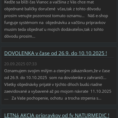
Kedže sa blíži čas Vianoc a vačšina z Vás chce mat
objednané balíčky doručené včas,tak z tohto dôvodu
prosím venujte pozornost tomuto oznamu... Náš e-shop
funguje systémom na objednávku a vačšinu prípravkov
musím teda objednať u mojich dodávateĺov,tak z tohto
dôvodu prosím...
DOVOLENKA v čase od 26.9. do 10.10.2025 !
20.09.2025 07:33
Oznamujem svojim milým a cteným zákazníkom,že v čase
od 26.9. do 10.10.2025 som na dovolenke v zahraničí...
Všetky objednávky prijaté v týchto dňoch budú riadne
zaevidované a vybavené až po mojom návrate 11.10.2025
.... Za Vaše pochopenie, ochotu a trocha strpenia s...
LETNá AKCIA prípravkov od fy NATURMEDIC !