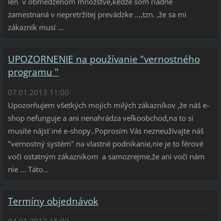
len v obmedzenom množstve,kedže som riadne
zamestnaná v nepretržitej prevádzke ...,tzn. ,že sa mi
zákazník musí ...
UPOZORNENIE na používanie "vernostného
programu "
07.01.2013 11:00
Upozorňujem všetkých mojich milých zákazníkov ,že náš e-
shop nefunguje a ani nenahrádza veľkoobchod,na to si
musíte nájsť iné e-shopy..Poprosím Vás nezneužívajte náš
"vernostný systém" na vlastné podnikanie,nie je to férové
voči ostatným zákazníkom a samozrejme,že ani voči nám
nie ... Táto...
Termíny objednávok