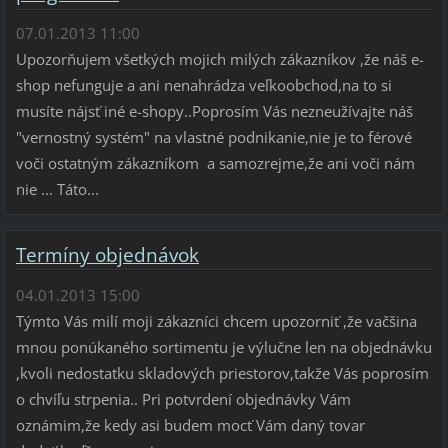
07.01.2013 11:00
Upozorňujem všetkých mojich milých zákazníkov ,že náš e-
shop nefunguje a ani nenahrádza veľkoobchod,na to si
musíte nájsť iné e-shopy..Poprosím Vás nezneužívajte náš
"vernostný systém" na vlastné podnikanie,nie je to férové
voči ostatným zákazníkom a samozrejme,že ani voči nám
nie ... Táto...
Termíny objednávok
04.01.2013 15:00
Týmto Vás milí moji zákazníci chcem upozorniť ,že vačšina
mnou ponúkaného sortimentu je výlučne len na objednávku
,kvoli nedostatku skladových priestorov,takže Vás poprosím
o chvíľu strpenia.. Pri potvrdení objednávky Vám
oznámim,že kedy asi budem mocť Vám daný tovar