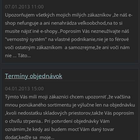
07.01.2013 11:00
Upozorňujem všetkých mojich milých zákazníkov ,že náš e-
shop nefunguje a ani nenahrádza veľkoobchod,na to si
musíte nájsť iné e-shopy..Poprosím Vás nezneužívajte náš
"vernostný systém" na vlastné podnikanie,nie je to férové
voči ostatným zákazníkom a samozrejme,že ani voči nám
nie ... Táto...
Termíny objednávok
04.01.2013 15:00
Týmto Vás milí moji zákazníci chcem upozorniť ,že vačšina
mnou ponúkaného sortimentu je výlučne len na objednávku
,kvoli nedostatku skladových priestorov,takže Vás poprosím
o chvíľu strpenia.. Pri potvrdení objednávky Vám
oznámim,že kedy asi budem mocť Vám daný tovar
dodať,keďže sa moje...