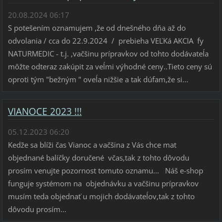
20.08.2024 06:17
S potešením oznamujem ,že od dnešného dňa až do
odvolania / cca do 22.9.2024 / prebieha VEĽKá AKCIA fy
NATURMEDIC - t.j. ,vačšinu prípravkov od tohto dodávateĺa
môžte odteraz zakúpit za veĺmi výhodné ceny..Tieto ceny sú
oproti tým "bežným " oveĺa nižšie a tak dúfam,že si...
VIANOCE 2023 !!!
05.12.2023 06:20
Kedže sa blíži čas Vianoc a vačšina z Vás chce mat
objednané balíčky doručené včas,tak z tohto dôvodu
prosím venujte pozornost tomuto oznamu... Náš e-shop
funguje systémom na objednávku a vačšinu prípravkov
musím teda objednať u mojich dodávateĺov,tak z tohto
dôvodu prosím...