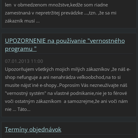
len v obmedzenom množstve,kedže som riadne
zamestnaná v nepretržitej prevádzke ...,tzn. ,že sa mi
zákazník musí ...
UPOZORNENIE na používanie "vernostného
programu "
07.01.2013 11:00
Upozorňujem všetkých mojich milých zákazníkov ,že náš e-
shop nefunguje a ani nenahrádza veľkoobchod,na to si
musíte nájsť iné e-shopy..Poprosím Vás nezneužívajte náš
"vernostný systém" na vlastné podnikanie,nie je to férové
voči ostatným zákazníkom a samozrejme,že ani voči nám
nie ... Táto...
Termíny objednávok