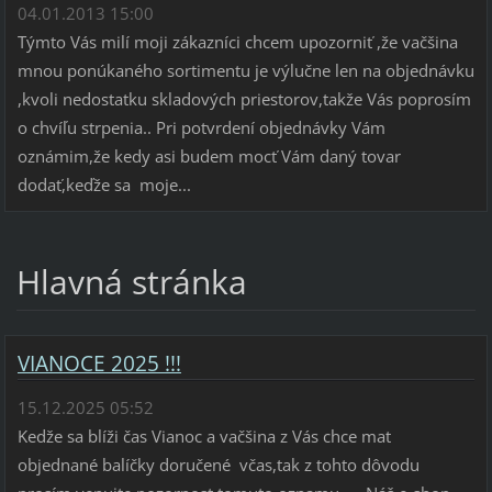
04.01.2013 15:00
Týmto Vás milí moji zákazníci chcem upozorniť ,že vačšina
mnou ponúkaného sortimentu je výlučne len na objednávku
,kvoli nedostatku skladových priestorov,takže Vás poprosím
o chvíľu strpenia.. Pri potvrdení objednávky Vám
oznámim,že kedy asi budem mocť Vám daný tovar
dodať,keďže sa moje...
Hlavná stránka
VIANOCE 2025 !!!
15.12.2025 05:52
Kedže sa blíži čas Vianoc a vačšina z Vás chce mat
objednané balíčky doručené včas,tak z tohto dôvodu