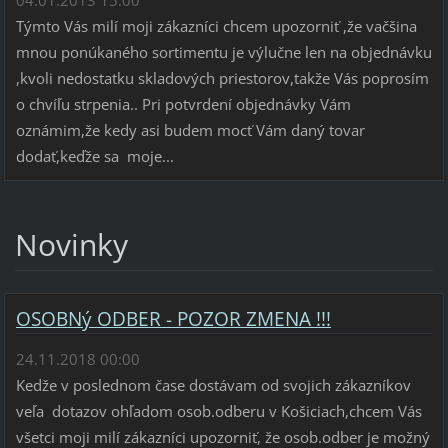
04.01.2013 15:00
Týmto Vás milí moji zákazníci chcem upozorniť ,že vačšina
mnou ponúkaného sortimentu je výlučne len na objednávku
,kvoli nedostatku skladových priestorov,takže Vás poprosím
o chvíľu strpenia.. Pri potvrdení objednávky Vám
oznámim,že kedy asi budem mocť Vám daný tovar
dodať,keďže sa moje...
Novinky
OSOBNý ODBER - POZOR ZMENA !!!
24.11.2018 00:00
Kedže v poslednom čase dostávam od svojich zákazníkov
veľa dotazov ohľadom osob.odberu v Košiciach,chcem Vás
všetci moji milí zákazníci upozorniť, že osob.odber je možný