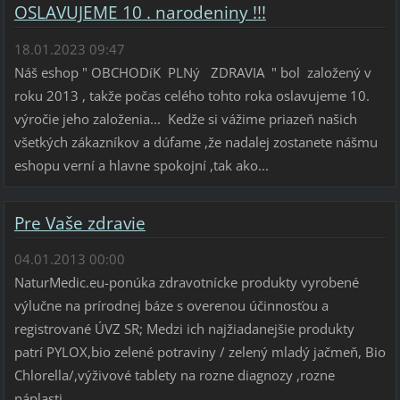
OSLAVUJEME 10 . narodeniny !!!
18.01.2023 09:47
Náš eshop " OBCHODíK PLNý ZDRAVIA " bol založený v
roku 2013 , takže počas celého tohto roka oslavujeme 10.
výročie jeho založenia... Kedže si vážime priazeň našich
všetkých zákazníkov a dúfame ,že nadalej zostanete nášmu
eshopu verní a hlavne spokojní ,tak ako...
Pre Vaše zdravie
04.01.2013 00:00
NaturMedic.eu-ponúka zdravotnícke produkty vyrobené
výlučne na prírodnej báze s overenou účinnosťou a
registrované ÚVZ SR; Medzi ich najžiadanejšie produkty
patrí PYLOX,bio zelené potraviny / zelený mladý jačmeň, Bio
Chlorella/,výživové tablety na rozne diagnozy ,rozne
náplasti...