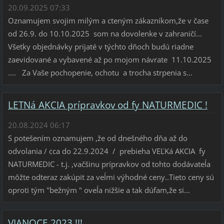
20.09.2025 07:33
Oznamujem svojim milým a cteným zákazníkom,že v čase
od 26.9. do 10.10.2025 som na dovolenke v zahraničí...
Všetky objednávky prijaté v týchto dňoch budú riadne
zaevidované a vybavené až po mojom návrate 11.10.2025
.... Za Vaše pochopenie, ochotu a trocha strpenia s...
LETNá AKCIA prípravkov od fy NATURMEDIC !
20.08.2024 06:17
S potešením oznamujem ,že od dnešného dňa až do
odvolania / cca do 22.9.2024 / prebieha VEĽKá AKCIA fy
NATURMEDIC - t.j. ,vačšinu prípravkov od tohto dodávateĺa
môžte odteraz zakúpit za veĺmi výhodné ceny..Tieto ceny sú
oproti tým "bežným " oveĺa nižšie a tak dúfam,že si...
VIANOCE 2023 !!!