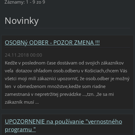
Záznamy: 1 - 9 zo 9
Novinky
OSOBNý ODBER - POZOR ZMENA !!!
24.11.2018 00:00
Kedže v poslednom čase dostávam od svojich zákazníkov
veľa dotazov ohľadom osob.odberu v Košiciach,chcem Vás
všetci moji milí zákazníci upozorniť, že osob.odber je možný
len v obmedzenom množstve,kedže som riadne
zamestnaná v nepretržitej prevádzke ...,tzn. ,že sa mi
zákazník musí ...
UPOZORNENIE na používanie "vernostného
programu "