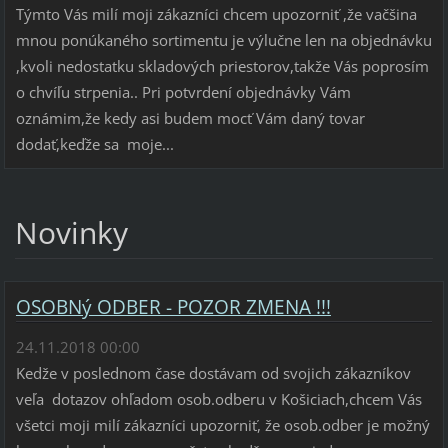
Týmto Vás milí moji zákazníci chcem upozorniť ,že vačšina
mnou ponúkaného sortimentu je výlučne len na objednávku
,kvoli nedostatku skladových priestorov,takže Vás poprosím
o chvíľu strpenia.. Pri potvrdení objednávky Vám
oznámim,že kedy asi budem mocť Vám daný tovar
dodať,keďže sa moje...
Novinky
OSOBNý ODBER - POZOR ZMENA !!!
24.11.2018 00:00
Kedže v poslednom čase dostávam od svojich zákazníkov
veľa dotazov ohľadom osob.odberu v Košiciach,chcem Vás
všetci moji milí zákazníci upozorniť, že osob.odber je možný