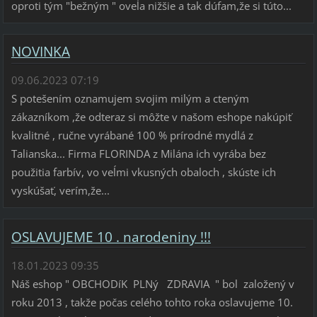
oproti tým "bežným " oveĺa nižšie a tak dúfam,že si túto...
NOVINKA
09.06.2023 07:19
S potešením oznamujem svojim milým a cteným
zákazníkom ,že odteraz si môžte v našom eshope nakúpiť
kvalitné , ručne vyrábané 100 % prírodné mydlá z
Talianska... Firma FLORINDA z Milána ich vyrába bez
použitia farbív, vo veĺmi vkusných obaloch , skúste ich
vyskúšať, verím,že...
OSLAVUJEME 10 . narodeniny !!!
18.01.2023 09:35
Náš eshop " OBCHODíK PLNý ZDRAVIA " bol založený v
roku 2013 , takže počas celého tohto roka oslavujeme 10.