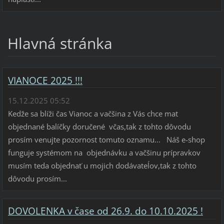
Hlavná stránka
VIANOCE 2025 !!!
15.12.2025 05:52
Kedže sa blíži čas Vianoc a vačšina z Vás chce mat
objednané balíčky doručené včas,tak z tohto dôvodu
prosím venujte pozornost tomuto oznamu... Náš e-shop
funguje systémom na objednávku a vačšinu prípravkov
musím teda objednať u mojich dodávateĺov,tak z tohto
dôvodu prosím...
DOVOLENKA v čase od 26.9. do 10.10.2025 !