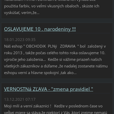
použitia farbív, vo veĺmi vkusných obaloch , skúste ich
vyskúšať, verím,že...
OSLAVUJEME 10 . narodeniny !!!
18.01.2023 09:35
Náš eshop " OBCHODíK PLNý ZDRAVIA " bol založený v
roku 2013 , takže počas celého tohto roka oslavujeme 10.
výročie jeho založenia... Kedže si vážime priazeň našich
všetkých zákazníkov a dúfame ,že nadalej zostanete nášmu
eshopu verní a hlavne spokojní ,tak ako...
VERNOSTNá ZĽAVA - "zmena pravidiel "
13.12.2021 07:17
Moji milí a verní zákazníci ! Kedže v poslednom čase vo
veĺkej miere sa stáva,že niektorí z Vás ,ktorí zrejme nemajú