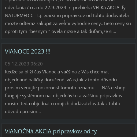
odvolania / cca do 22.9.2024 / prebieha VEĽKá AKCIA fy
NATURMEDIC - t.j. ,vačšinu prípravkov od tohto dodávateĺa
môžte odteraz zakúpit za veĺmi výhodné ceny..Tieto ceny sú
oproti tým "bežným " oveĺa nižšie a tak dúfam,že si...
VIANOCE 2023 !!!
05.12.2023 06:20
Kedže sa blíži čas Vianoc a vačšina z Vás chce mat
objednané balíčky doručené včas,tak z tohto dôvodu
prosím venujte pozornost tomuto oznamu... Náš e-shop
funguje systémom na objednávku a vačšinu prípravkov
musím teda objednať u mojich dodávateĺov,tak z tohto
dôvodu prosím...
VIANOČNá AKCIA prípravkov od fy