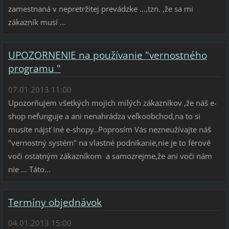
zamestnaná v nepretržitej prevádzke ...,tzn. ,že sa mi
zákazník musí ...
UPOZORNENIE na používanie "vernostného
programu "
07.01.2013 11:00
Upozorňujem všetkých mojich milých zákazníkov ,že náš e-
shop nefunguje a ani nenahrádza veľkoobchod,na to si
musíte nájsť iné e-shopy..Poprosím Vás nezneužívajte náš
"vernostný systém" na vlastné podnikanie,nie je to férové
voči ostatným zákazníkom a samozrejme,že ani voči nám
nie ... Táto...
Termíny objednávok
04.01.2013 15:00