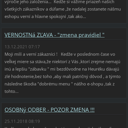
výročie jeho založenia... Kedže si vážime priazeň našich
všetkých zákazníkov a dúfame ,že nadalej zostanete nášmu
eshopu verní a hlavne spokojní ,tak ako...
VERNOSTNá ZĽAVA - "zmena pravidiel "
13.12.2021 07:17
Moji milí a verní zákazníci ! Kedže v poslednom čase vo
veĺkej miere sa stáva,že niektorí z Vás ,ktorí zrejme nemajú
inú a lepšiu "zábavku " mi bezdôvodne na Heuréku dávajú
zlé hodnotenie,bez toho ,aby mali patričný dôvod , a týmto
následne škodia "dobrému menu " nášho e-shopu ,tak z
tohto...
OSOBNý ODBER - POZOR ZMENA !!!
25.11.2018 08:19