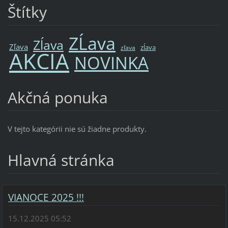
Štítky
ZĹava
Zĺava
Zľava
zĺava
zľava
AKCIA
NOVINKA
Akčná ponuka
V tejto kategórii nie sú žiadne produkty.
Hlavná stránka
VIANOCE 2025 !!!
15.12.2025 05:52