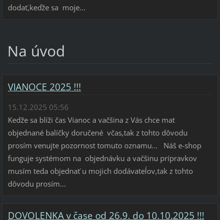
dodať,keďže sa moje...
Na úvod
VIANOCE 2025 !!!
15.12.2025 05:56
Kedže sa blíži čas Vianoc a vačšina z Vás chce mat
objednané balíčky doručené včas,tak z tohto dôvodu
prosím venujte pozornost tomuto oznamu... Náš e-shop
funguje systémom na objednávku a vačšinu prípravkov
musím teda objednať u mojich dodávateĺov,tak z tohto
dôvodu prosím...
DOVOLENKA v čase od 26.9. do 10.10.2025 !!!