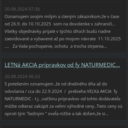
20.08.2024 07:36
Oznamujem svojim milým a cteným zákazníkom,že v čase
od 26.9. do 10.10.2025 som na dovolenke v zahraničí...
Všetky objednávky prijaté v týchto dňoch budú riadne
zaevidované a vybavené až po mojom návrate 11.10.2025
.... Za Vaše pochopenie, ochotu a trocha strpenia...
LETNá AKCIA prípravkov od fy NATURMEDIC...
20.08.2024 06:23
S potešením oznamujem ,že od dnešného dňa až do
odvolania / cca do 22.9.2024 / prebieha VEĽKá AKCIA fy
NATURMEDIC - t.j. ,vačšinu prípravkov od tohto dodávateĺa
môžte odteraz zakúpit za veĺmi výhodné ceny..Tieto ceny sú
oproti tým "bežným " oveĺa nižšie a tak dúfam,že si...