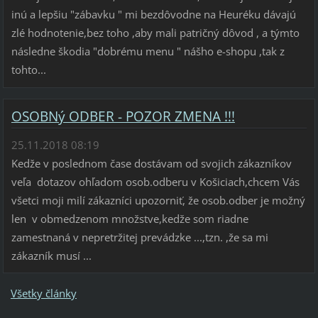
inú a lepšiu "zábavku " mi bezdôvodne na Heuréku dávajú
zlé hodnotenie,bez toho ,aby mali patričný dôvod , a týmto
následne škodia "dobrému menu " nášho e-shopu ,tak z
tohto...
OSOBNý ODBER - POZOR ZMENA !!!
25.11.2018 08:19
Kedže v poslednom čase dostávam od svojich zákazníkov
veľa dotazov ohľadom osob.odberu v Košiciach,chcem Vás
všetci moji milí zákazníci upozorniť, že osob.odber je možný
len v obmedzenom množstve,kedže som riadne
zamestnaná v nepretržitej prevádzke ...,tzn. ,že sa mi
zákazník musí ...
Všetky články