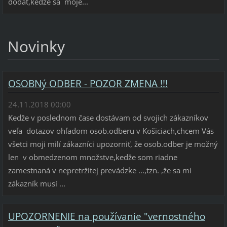
dodať,keďže sa moje...
Novinky
OSOBNý ODBER - POZOR ZMENA !!!
24.11.2018 00:00
Kedže v poslednom čase dostávam od svojich zákazníkov
veľa dotazov ohľadom osob.odberu v Košiciach,chcem Vás
všetci moji milí zákazníci upozorniť, že osob.odber je možný
len v obmedzenom množstve,kedže som riadne
zamestnaná v nepretržitej prevádzke ...,tzn. ,že sa mi
zákazník musí ...
UPOZORNENIE na používanie "vernostného