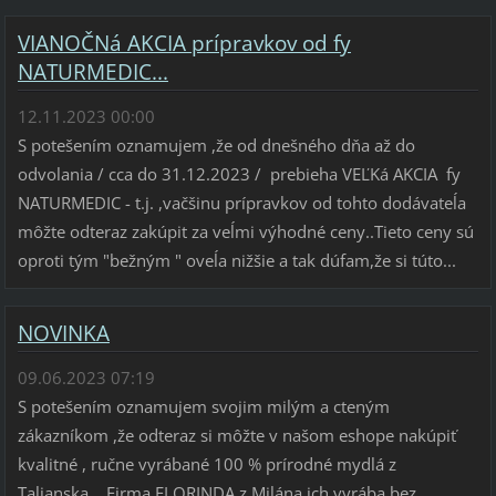
VIANOČNá AKCIA prípravkov od fy
NATURMEDIC...
12.11.2023 00:00
S potešením oznamujem ,že od dnešného dňa až do
odvolania / cca do 31.12.2023 / prebieha VEĽKá AKCIA fy
NATURMEDIC - t.j. ,vačšinu prípravkov od tohto dodávateĺa
môžte odteraz zakúpit za veĺmi výhodné ceny..Tieto ceny sú
oproti tým "bežným " oveĺa nižšie a tak dúfam,že si túto...
NOVINKA
09.06.2023 07:19
S potešením oznamujem svojim milým a cteným
zákazníkom ,že odteraz si môžte v našom eshope nakúpiť
kvalitné , ručne vyrábané 100 % prírodné mydlá z
Talianska... Firma FLORINDA z Milána ich vyrába bez