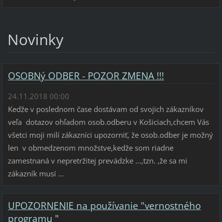
Novinky
OSOBNý ODBER - POZOR ZMENA !!!
24.11.2018 00:00
Kedže v poslednom čase dostávam od svojich zákazníkov
veľa dotazov ohľadom osob.odberu v Košiciach,chcem Vás
všetci moji milí zákazníci upozorniť, že osob.odber je možný
len v obmedzenom množstve,kedže som riadne
zamestnaná v nepretržitej prevádzke ...,tzn. ,že sa mi
zákazník musí ...
UPOZORNENIE na používanie "vernostného
programu "