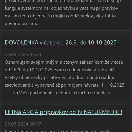
prosím venujte pozornost tomuto oznamu... Náš e-shop
funguje systémom na objednávku a vačšinu prípravkov
musím teda objednať u mojich dodávateĺov,tak z tohto
dôvodu prosím...
DOVOLENKA v čase od 26.9. do 10.10.2025 !
20.09.2025 07:33
Oznamujem svojim milým a cteným zákazníkom,že v čase
od 26.9. do 10.10.2025 som na dovolenke v zahraničí...
Všetky objednávky prijaté v týchto dňoch budú riadne
zaevidované a vybavené až po mojom návrate 11.10.2025
.... Za Vaše pochopenie, ochotu a trocha strpenia s...
LETNá AKCIA prípravkov od fy NATURMEDIC !
20.08.2024 06:17
S potešením oznamujem ,že od dnešného dňa až do