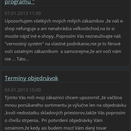
programu "
07.01.2013 11:00
Upozorňujem všetkých mojich milých zákazníkov ,že náš e-
shop nefunguje a ani nenahrádza veľkoobchod,na to si
musíte nájsť iné e-shopy..Poprosím Vás nezneužívajte náš
"vernostný systém" na vlastné podnikanie,nie je to férové
voči ostatným zákazníkom a samozrejme,že ani voči nám
nie ... Táto...
Termíny objednávok
04.01.2013 15:00
Týmto Vás milí moji zákazníci chcem upozorniť ,že vačšina
mnou ponúkaného sortimentu je výlučne len na objednávku
,kvoli nedostatku skladových priestorov,takže Vás poprosím
o chvíľu strpenia.. Pri potvrdení objednávky Vám
oznámim,že kedy asi budem mocť Vám daný tovar