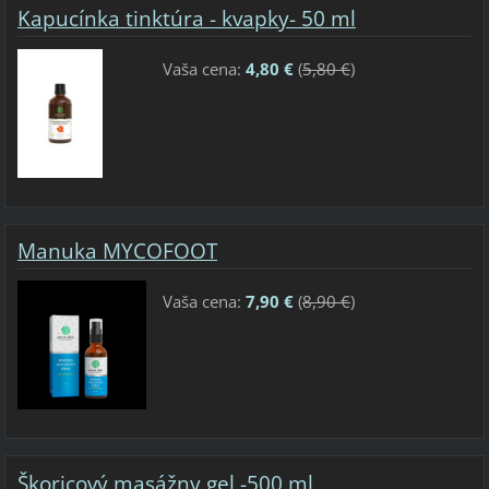
Kapucínka tinktúra - kvapky- 50 ml
Vaša cena:
4,80 €
(
5,80 €
)
Manuka MYCOFOOT
Vaša cena:
7,90 €
(
8,90 €
)
Škoricový masážny gel -500 ml