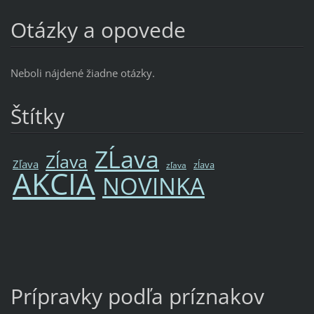
Otázky a opovede
Neboli nájdené žiadne otázky.
Štítky
ZĹava
Zĺava
Zľava
zĺava
zľava
AKCIA
NOVINKA
Prípravky podľa príznakov