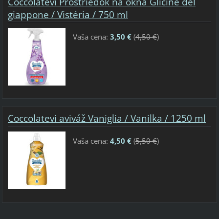
Coccolatevi Prostriedok na okná Glicine del
giappone / Vistéria / 750 ml
Vaša cena:
3,50 €
(
4,50 €
)
Coccolatevi aviváž Vaniglia / Vanilka / 1250 ml
Vaša cena:
4,50 €
(
5,50 €
)