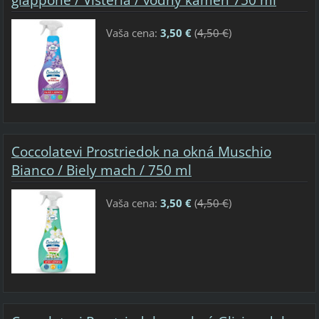
giappone / Vistéria / vodný kameň 750 ml
Vaša cena:
3,50 €
(
4,50 €
)
Coccolatevi Prostriedok na okná Muschio
Bianco / Biely mach / 750 ml
Vaša cena:
3,50 €
(
4,50 €
)