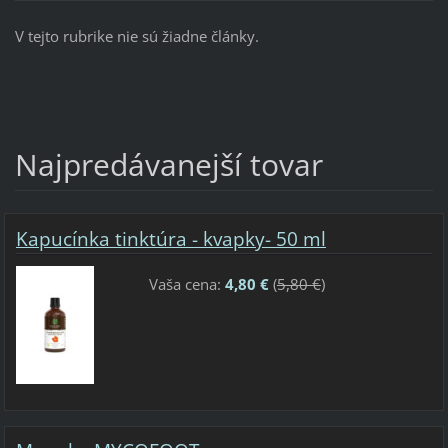
V tejto rubrike nie sú žiadne články.
Najpredávanejší tovar
Kapucínka tinktúra - kvapky- 50 ml
Vaša cena:
4,80 €
(
5,80 €
)