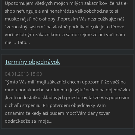
Upozorňujem všetkých mojich milých zákazníkov ,že náš e-
shop nefunguje a ani nenahrádza veľkoobchod,na to si
musíte nájsť iné e-shopy..Poprosím Vás nezneužívajte náš
"vernostný systém" na vlastné podnikanie,nie je to férové
voči ostatným zákazníkom a samozrejme,že ani voči nám
nie ... Táto...
Termíny objednávok
04.01.2013 15:00
Týmto Vás milí moji zákazníci chcem upozorniť ,že vačšina
mnou ponúkaného sortimentu je výlučne len na objednávku
,kvoli nedostatku skladových priestorov,takže Vás poprosím
o chvíľu strpenia.. Pri potvrdení objednávky Vám
oznámim,že kedy asi budem mocť Vám daný tovar
dodať,keďže sa moje...