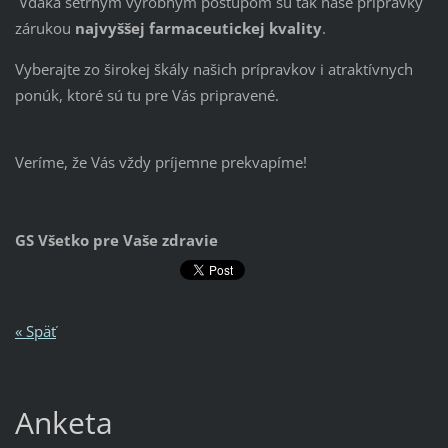
Vďaka
šetrným výrobným postupom sú tak naše prípravky
zárukou
najvyššej farmaceutickej kvality
.
Vyberajte zo širokej škály našich prípravkov i atraktívnych
ponúk, ktoré sú tu pre Vás pripravené.
Veríme, že Vás vždy príjemne prekvapíme!
GS Všetko pre Vaše zdravie
« Späť
Anketa