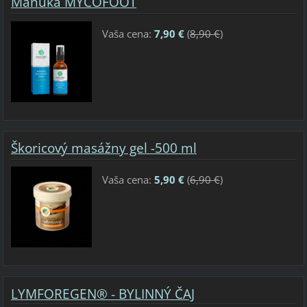
Manuka MYCOFOOT
Vaša cena:
7,90 €
(
8,90 €
)
Škoricový masážny gel -500 ml
Vaša cena:
5,90 €
(
6,90 €
)
LYMFOREGEN® - BYLINNÝ ČAJ