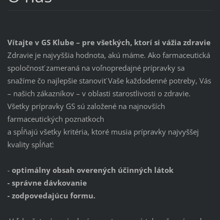
Vítajte v GS Klube – pre všetkých, ktorí si vážia zdravie
Zdravie je najvyššia hodnota, akú máme. Ako farmaceutická
spoločnosť zameraná na voľnopredajné prípravky sa
snažíme čo najlepšie stanoviť Vaše každodenné potreby, Vás
– našich zákazníkov – v oblasti starostlivosti o zdravie.
Všetky prípravky GS sú založené na najnovších
farmaceutických poznatkoch
a spĺňajú všetky kritéria, ktoré musia prípravky najvyššej
kvality spĺňať:
-
optimálny
obsah overených účinných látok
- správne dávkovanie
- zodpovedajúcu formu.