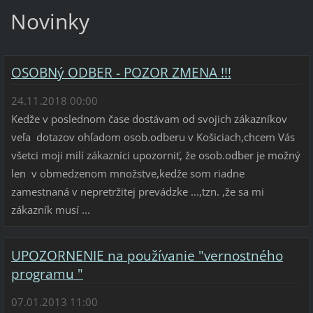
Novinky
OSOBNý ODBER - POZOR ZMENA !!!
24.11.2018 00:00
Kedže v poslednom čase dostávam od svojich zákazníkov
veľa dotazov ohľadom osob.odberu v Košiciach,chcem Vás
všetci moji milí zákazníci upozorniť, že osob.odber je možný
len v obmedzenom množstve,kedže som riadne
zamestnaná v nepretržitej prevádzke ...,tzn. ,že sa mi
zákazník musí ...
UPOZORNENIE na používanie "vernostného
programu "
07.01.2013 11:00