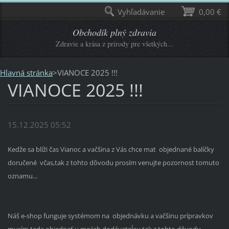
Vyhľadávanie
0,00 €
Obchodík plný zdravia
Zdravie a krása z prírody pre všetkých...
Hlavná stránka
>
VIANOCE 2025 !!!
VIANOCE 2025 !!!
15.12.2025 05:52
Kedže sa blíži čas Vianoc a vačšina z Vás chce mat objednané balíčky
doručené včas,tak z tohto dôvodu prosím venujte pozornost tomuto
oznamu...
Náš e-shop funguje systémom na objednávku a vačšinu prípravkov
musím teda objednať u mojich dodávateĺov,tak z tohto dôvodu