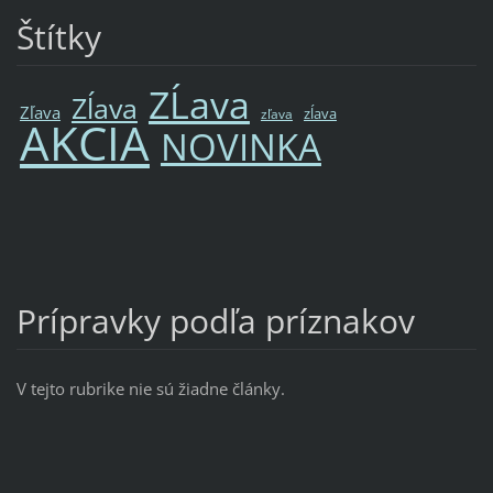
Štítky
ZĹava
Zĺava
Zľava
zĺava
zľava
AKCIA
NOVINKA
Prípravky podľa príznakov
V tejto rubrike nie sú žiadne články.