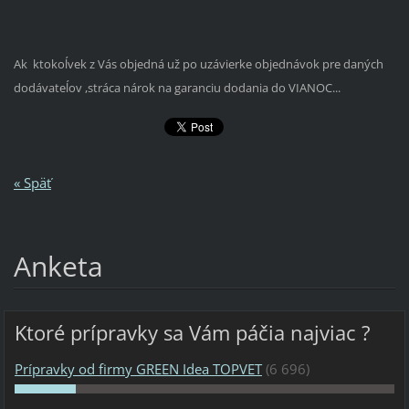
Ak ktokoĺvek z Vás objedná už po uzávierke objednávok pre daných
dodávateĺov ,stráca nárok na garanciu dodania do VIANOC...
« Späť
Anketa
Ktoré prípravky sa Vám páčia najviac ?
Prípravky od firmy GREEN Idea TOPVET
(6 696)