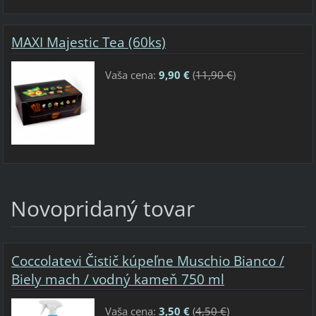
MAXI Majestic Tea (60ks)
Vaša cena:
9,90 €
(
11,90 €
)
Novopridaný tovar
Coccolatevi Čistič kúpeľne Muschio Bianco /
Biely mach / vodný kameň 750 ml
Vaša cena:
3,50 €
(
4,50 €
)