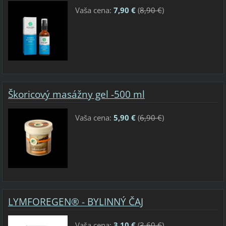
Vaša cena:
7,90 €
(
8,90 €
)
Škoricový masážny gel -500 ml
Vaša cena:
5,90 €
(
6,90 €
)
LYMFOREGEN® - BYLINNÝ ČAJ
Vaša cena:
3,10 €
(
3,60 €
)