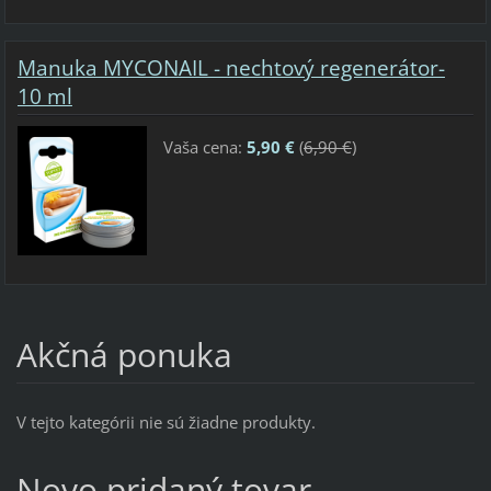
Manuka MYCONAIL - nechtový regenerátor-
10 ml
Vaša cena:
5,90 €
(
6,90 €
)
Akčná ponuka
V tejto kategórii nie sú žiadne produkty.
Novo pridaný tovar