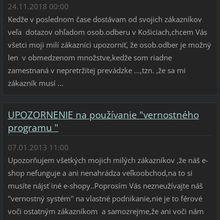
24.11.2018 00:00
Kedže v poslednom čase dostávam od svojich zákazníkov
veľa dotazov ohľadom osob.odberu v Košiciach,chcem Vás
všetci moji milí zákazníci upozorniť, že osob.odber je možný
len v obmedzenom množstve,kedže som riadne
zamestnaná v nepretržitej prevádzke ...,tzn. ,že sa mi
zákazník musí ...
UPOZORNENIE na používanie "vernostného
programu "
07.01.2013 11:00
Upozorňujem všetkých mojich milých zákazníkov ,že náš e-
shop nefunguje a ani nenahrádza veľkoobchod,na to si
musíte nájsť iné e-shopy..Poprosím Vás nezneužívajte náš
"vernostný systém" na vlastné podnikanie,nie je to férové
voči ostatným zákazníkom a samozrejme,že ani voči nám