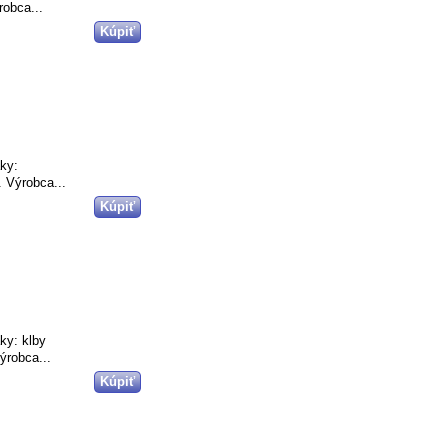
obca...
aky:
 Výrobca...
ky: klby
ýrobca...