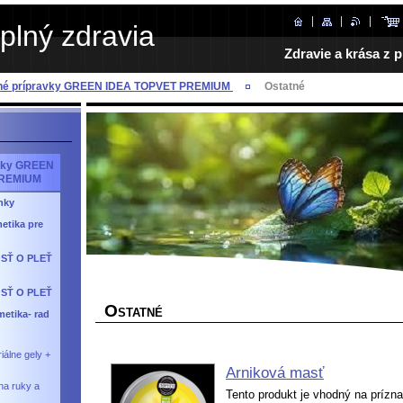
plný zdravia
Zdravie a krása z p
dné prípravky GREEN IDEA TOPVET PREMIUM
Ostatné
avky GREEN
PREMIUM
nky
etika pre
SŤ O PLEŤ
SŤ O PLEŤ
O
STATNÉ
etika- rad
iálne gely +
Arniková masť
na ruky a
Tento produkt je vhodný na prízn