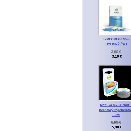
LYMFOREGEN® -
BYLINNÝ ČAJ
3,60 €
3,10 €
Manuka MYCONAIL 
nechtový regeneráto
10 ml
6,90 €
5,90 €