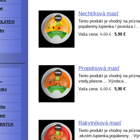
ne
Nechtíková masť
Tento produkt je vhodný na prízn
OLATEVI
popáleniny,lupienka / psoriáza /...
vky
Vaša cena:
6,90 €
5,90 €
Propolisová masť
Tento produkt je vhodný na prízn
vredy,pliesne.... Výrobca...
..
Vaša cena:
6,90 €
5,90 €
enky
ého
ram
Rakytníková masť
OBNÝCH
Tento produkt je vhodný na prízn
,ekzém,lupienka,popáleniny... Výr