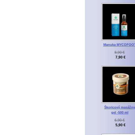
Manuka MYCOFOO
8,90 €
7,90 €
Škoricový masážny
gel -500 ml
6,90 €
5,90 €