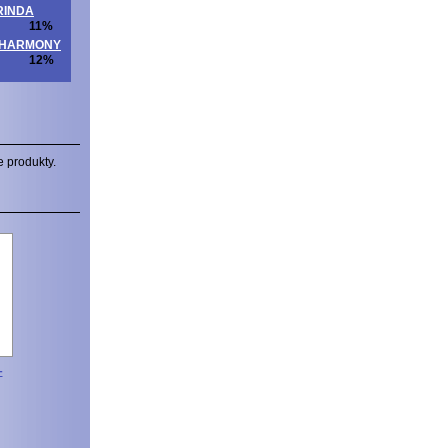
ORINDA
11%
ITAHARMONY
12%
e produkty.
-