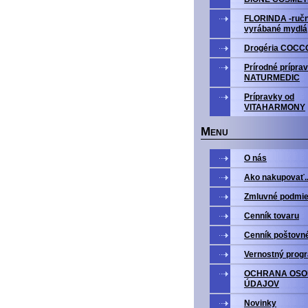
FLORINDA -ruč
vyrábané mydlá
Drogéria COCC
Prírodné prípra
NATURMEDIC
Prípravky od
VITAHARMONY
M
ENU
O nás
Ako nakupovať..
Zmluvné podmi
Cenník tovaru
Cenník poštovn
Vernostný prog
OCHRANA OS
ÚDAJOV
Novinky