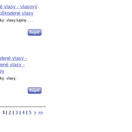
vlasy - vlasový
poškodené vlasy
y: vlasy,lupiny......
ené vlasy -
ené vlasy -
ly
ky: vlasy,
1
|
2
|
3
|
4
|
5
>
>>