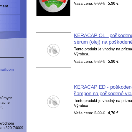
Vaša cena:
6,90 €
5,90 €
iment
KERACAP OL - poškodené 
sérum (olej) na poškodené
Tento produkt je vhodný na príznak
Výrobca...
Vaša cena:
8,29 €
5,90 €
ail
.com
KERACAP ED - poškodené 
šampon na poškodené vla
 súrnych
Tento produkt je vhodný na príznak
riadne
Výrobca...
tej
Vaša cena:
5,99 €
4,70 €
Obvodnom
istra 820-74009