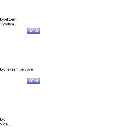
aky:ekzém,
 Výrobca...
aky: ,ekzém,bercové
aky:
obca...