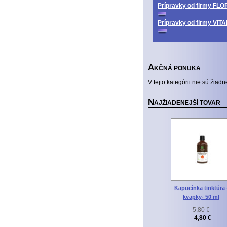
Prípravky od firmy FL
Prípravky od firmy V
A
KČNÁ PONUKA
V tejto kategórii nie sú žiadn
N
AJŽIADENEJŠÍ TOVAR
Kapucínka tinktúra 
kvapky- 50 ml
5,80 €
4,80 €