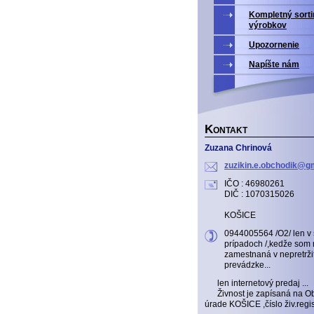
Kompletný sort
výrobkov
Upozornenie
Napíšte nám
K
ONTAKT
Zuzana Chrinová
zuzikin.
e.obchod
ik@gm
IČO : 46980261
DIČ : 1070315026
KOŠICE
0944005564 /O2/ len v
prípadoch /,kedže som 
zamestnaná v nepretrži
prevádzke...
len internetový predaj ...
Živnost je zapísaná na 
úrade KOŠICE ,číslo živ.reg