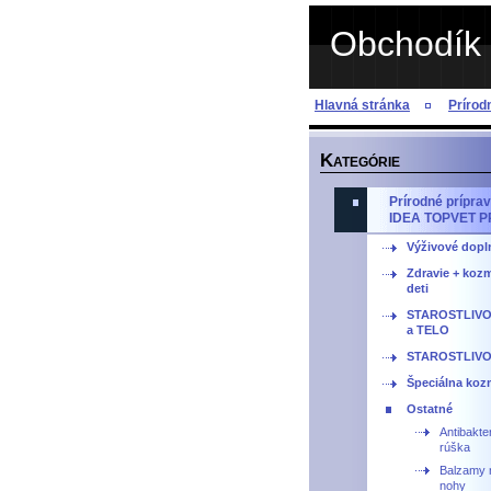
Obchodík 
Hlavná stránka
Príro
K
ATEGÓRIE
Prírodné prípr
IDEA TOPVET 
Výživové dopl
Zdravie + kozm
deti
STAROSTLIVO
a TELO
STAROSTLIVO
Špeciálna kozm
Ostatné
Antibakter
rúška
Balzamy 
nohy