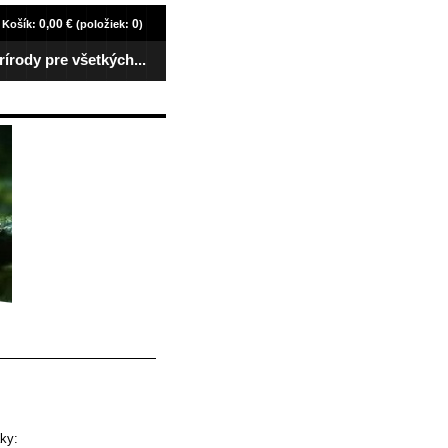
0,00 €
0
Košík:
(položiek:
)
rírody pre všetkých...
aky: