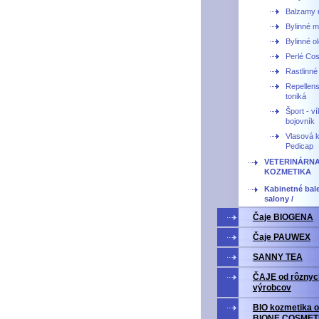
Balzamy 
Bylinné m
Bylinné ol
Perlé Co
Rastlinné 
Repellens
toniká
Šport - v
bojovník
Vlasová 
Pedicap
VETERINÁRN
KOZMETIKA
Kabinetné bale
salony /
Čaje BIOGENA
Čaje PAUWEX
SANNY TEA
ČAJE od rôznyc
výrobcov
BIO kozmetika o
BIONE COSMET