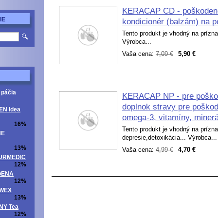
KERACAP CD - poškodené 
IE
kondicionér (balzám) na 
Tento produkt je vhodný na príznak
Výrobca...
Vaša cena:
7,09 €
5,90 €
 páčia
KERACAP NP - pre poškod
doplnok stravy pre poškod
EN Idea
omega-3, vitamíny, minerá
16%
Tento produkt je vhodný na prízna
NE
depresie,detoxikácia... Výrobca...
13%
Vaša cena:
4,99 €
4,70 €
ATURMEDIC
12%
OGENA
12%
UWEX
13%
NNY Tea
12%