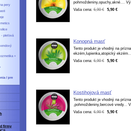
pohmoždeniny,opuchy,akné.... Výr
na pery
Vaša cena:
6,90 €
5,90 €
asti
eje
smetics
silice
 - pleťová
Konopná masť
íkendový
Tento produkt je vhodný na prízn
ekzém,lupienka,atopický ekzém...
kozmetika +
Vaša cena:
6,90 €
5,90 €
A
nia / pre
Kostihojová masť
Tento produkt je vhodný na prízna
,pohmoždeniny,bercové vredy... V
Vaša cena:
6,90 €
5,90 €
h
d firmy
ICS