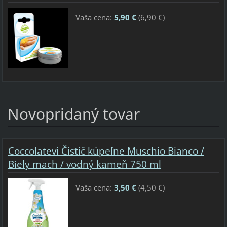
Vaša cena:
5,90 €
(
6,90 €
)
Novopridaný tovar
Coccolatevi Čistič kúpeľne Muschio Bianco /
Biely mach / vodný kameň 750 ml
Vaša cena:
3,50 €
(
4,50 €
)