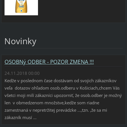
Novinky
OSOBNý ODBER - POZOR ZMENA !!!
24.11.2018 00:00
Kedže v poslednom čase dostávam od svojich zákazníkov
veľa dotazov ohľadom osob.odberu v Košiciach,chcem Vás
všetci moji milí zákazníci upozorniť, že osob.odber je možný
len v obmedzenom množstve,kedže som riadne
zamestnaná v nepretržitej prevádzke ...,tzn. ,že sa mi
zákazník musí ...