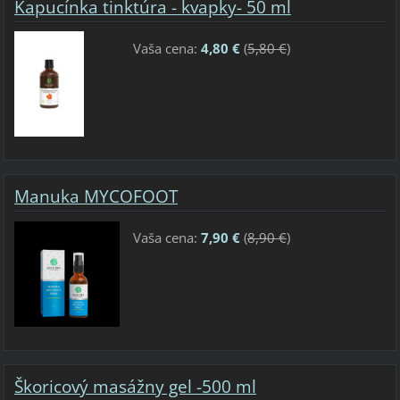
Kapucínka tinktúra - kvapky- 50 ml
Vaša cena:
4,80 €
(
5,80 €
)
Manuka MYCOFOOT
Vaša cena:
7,90 €
(
8,90 €
)
Škoricový masážny gel -500 ml