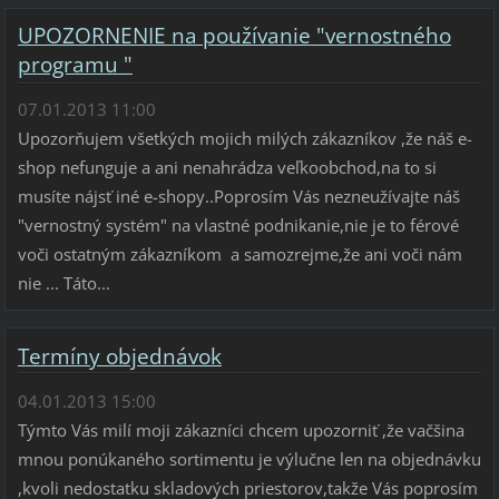
UPOZORNENIE na používanie "vernostného
programu "
07.01.2013 11:00
Upozorňujem všetkých mojich milých zákazníkov ,že náš e-
shop nefunguje a ani nenahrádza veľkoobchod,na to si
musíte nájsť iné e-shopy..Poprosím Vás nezneužívajte náš
"vernostný systém" na vlastné podnikanie,nie je to férové
voči ostatným zákazníkom a samozrejme,že ani voči nám
nie ... Táto...
Termíny objednávok
04.01.2013 15:00
Týmto Vás milí moji zákazníci chcem upozorniť ,že vačšina
mnou ponúkaného sortimentu je výlučne len na objednávku
,kvoli nedostatku skladových priestorov,takže Vás poprosím