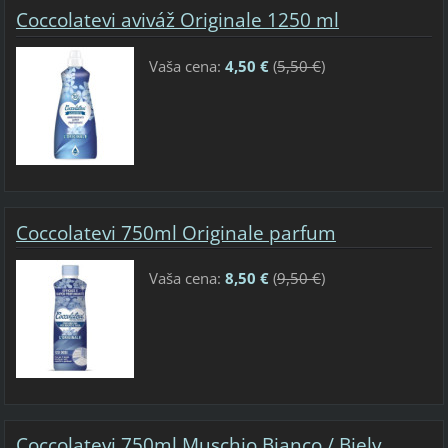
Coccolatevi aviváž Originale 1250 ml
Vaša cena:
4,50 €
(
5,50 €
)
Coccolatevi 750ml Originale parfum
Vaša cena:
8,50 €
(
9,50 €
)
Coccolatevi 750ml Muschio Bianco / Biely