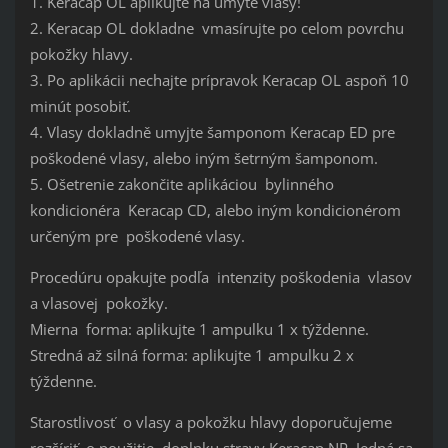
1. Keracap OL aplikujte na umyté vlasy!
2. Keracap OL dokladne vmasírujte po celom povrchu
pokožky hlavy.
3. Po aplikácii nechajte prípravok Keracap OL aspoň 10
minút posobiť.
4. Vlasy dokladně umyjte šamponom Keracap ED pre
poškodené vlasy, alebo iným šetrným šamponom.
5. Ošetrenie zakončite aplikáciou bylinného
kondicionéra Keracap CD, alebo iným kondicionérom
určeným pre poškodené vlasy.
Procedúru opakujte podľa intenzity poškodenia vlasov
a vlasovej pokožky.
Mierna forma: aplikujte 1 ampulku 1 x týždenne.
Stredná až silná forma: aplikujte 1 ampulku 2 x
týždenne.
Starostlivosť o vlasy a pokožku hlavy doporučujeme