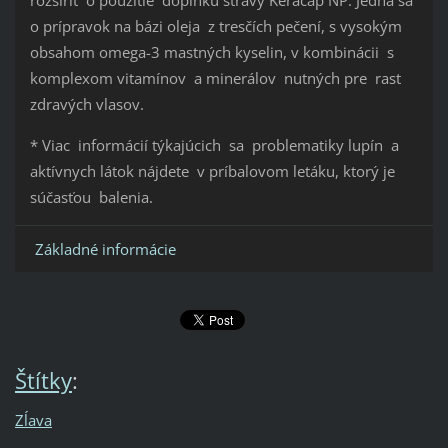
rozšíriť o použitie doplnku stravy Keracap NP. Jedná sa
o prípravok na bázi oleja z tresčích pečení, s vysokým
obsahom omega-3 mastných kyselin, v kombinácii s
komplexom vitamínov a minerálov nutných pre rast
zdravých vlasov.
* Viac informácií týkajúcich sa problematiky lupín a
aktívnych látok nájdete v príbalovom letáku, ktorý je
súčasťou balenia.
Základné informácie
Štítky
:
Zĺava