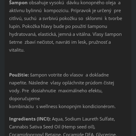
Šampon
obsahuje vysokú dávku konopného oleja a
aktívnu bylinnú kompozíciu. Prípravok je určený pre
citlivú, suchú a svrbivú pokožku so sklonmi k tvorbe
lupín. Pokožka hlavy bude po použití šamponu
hydratovaná, elastická, jemná a vitálna. Vlasy šampon
šetrne zbaví nečistot, navráti im lesk, pružnosť a
vitalitu.
Použitie:
šampon votrite do vlasov a dokladne
napeňte. Následne vlasy opláchnite prúdom čistej
vody. Pre dosiahnutie maximálneho efektu,
doporučujeme
kombináciu s wellness konopným kondicionérom.
Ingredients (INCI):
Aqua, Sodium Laureth Sulfate,
Cannabis Sativa Seed Oil (Hemp seed oil),
Cocamidopropyl Betaine, Cocamide DEA, Glycerine,