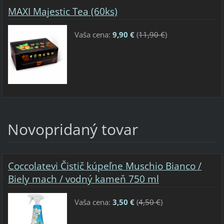
MAXI Majestic Tea (60ks)
Vaša cena:
9,90 €
(
11,90 €
)
Novopridaný tovar
Coccolatevi Čistič kúpeľne Muschio Bianco /
Biely mach / vodný kameň 750 ml
Vaša cena:
3,50 €
(
4,50 €
)