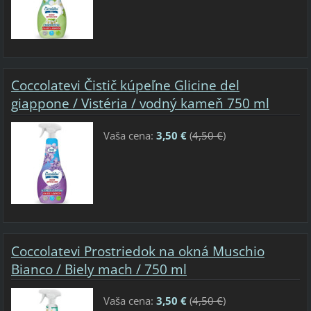
Coccolatevi Čistič kúpeľne Glicine del
giappone / Vistéria / vodný kameň 750 ml
Vaša cena:
3,50 €
(
4,50 €
)
Coccolatevi Prostriedok na okná Muschio
Bianco / Biely mach / 750 ml
Vaša cena:
3,50 €
(
4,50 €
)