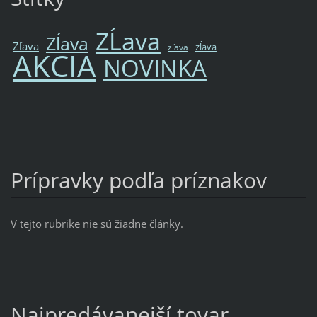
ZĹava
Zĺava
Zľava
zĺava
zľava
AKCIA
NOVINKA
Prípravky podľa príznakov
V tejto rubrike nie sú žiadne články.
Najpredávanejší tovar