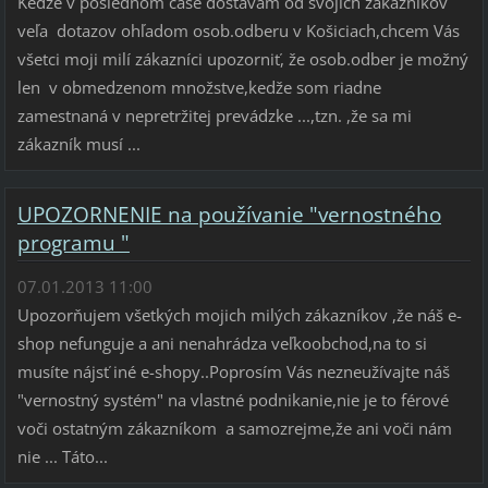
Kedže v poslednom čase dostávam od svojich zákazníkov
veľa dotazov ohľadom osob.odberu v Košiciach,chcem Vás
všetci moji milí zákazníci upozorniť, že osob.odber je možný
len v obmedzenom množstve,kedže som riadne
zamestnaná v nepretržitej prevádzke ...,tzn. ,že sa mi
zákazník musí ...
UPOZORNENIE na používanie "vernostného
programu "
07.01.2013 11:00
Upozorňujem všetkých mojich milých zákazníkov ,že náš e-
shop nefunguje a ani nenahrádza veľkoobchod,na to si
musíte nájsť iné e-shopy..Poprosím Vás nezneužívajte náš
"vernostný systém" na vlastné podnikanie,nie je to férové
voči ostatným zákazníkom a samozrejme,že ani voči nám
nie ... Táto...