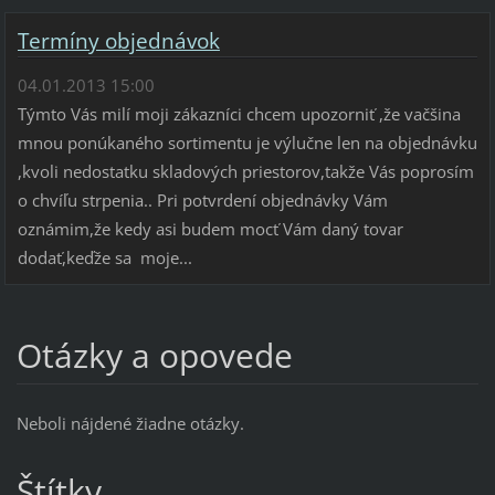
Termíny objednávok
04.01.2013 15:00
Týmto Vás milí moji zákazníci chcem upozorniť ,že vačšina
mnou ponúkaného sortimentu je výlučne len na objednávku
,kvoli nedostatku skladových priestorov,takže Vás poprosím
o chvíľu strpenia.. Pri potvrdení objednávky Vám
oznámim,že kedy asi budem mocť Vám daný tovar
dodať,keďže sa moje...
Otázky a opovede
Neboli nájdené žiadne otázky.
Štítky