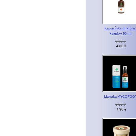
Kapucínka tinktúra 
kvapky- 50 ml
5,80 €
4,80 €
Manuka MYCOFOO
8,90 €
7,90 €