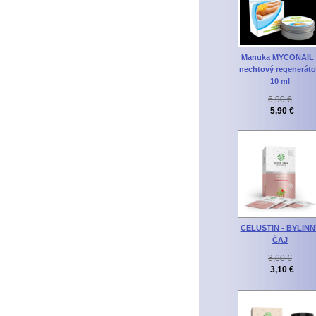
Manuka MYCONAIL 
nechtový regeneráto
10 ml
6,90 €
5,90 €
CELUSTIN - BYLINN
ČAJ
3,60 €
3,10 €