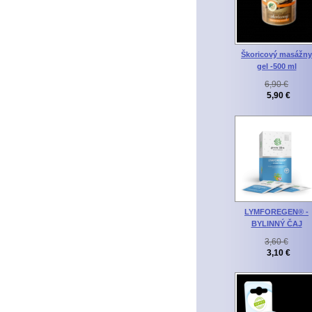
Škoricový masážny
gel -500 ml
6,90 €
5,90 €
LYMFOREGEN® -
BYLINNÝ ČAJ
3,60 €
3,10 €