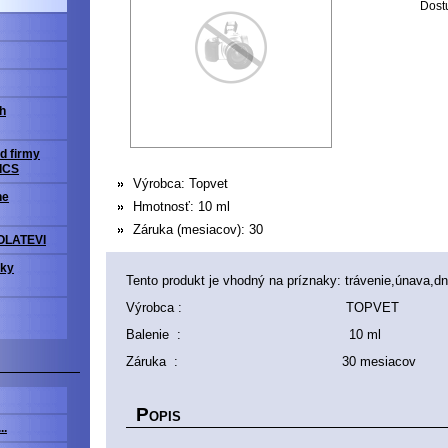
Dost
h
d firmy
ICS
Výrobca:
Topvet
ne
Hmotnosť:
10 ml
Záruka (mesiacov):
30
OLATEVI
vky
Tento produkt je vhodný na príznaky: trávenie,únava,dna
Výrobca : TOPVET
Balenie : 10 ml
Záruka : 30 mesiacov
P
OPIS
..