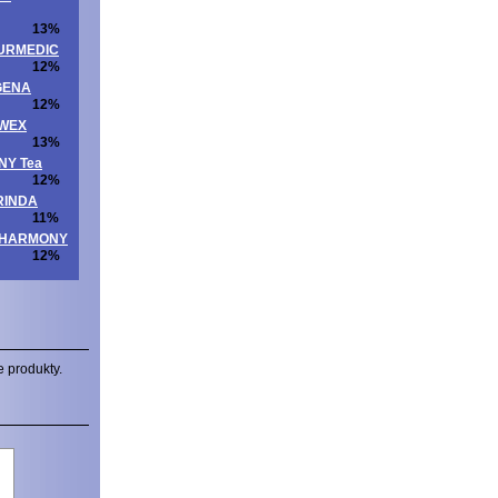
13%
ATURMEDIC
12%
OGENA
12%
UWEX
13%
NNY Tea
12%
ORINDA
11%
ITAHARMONY
12%
e produkty.