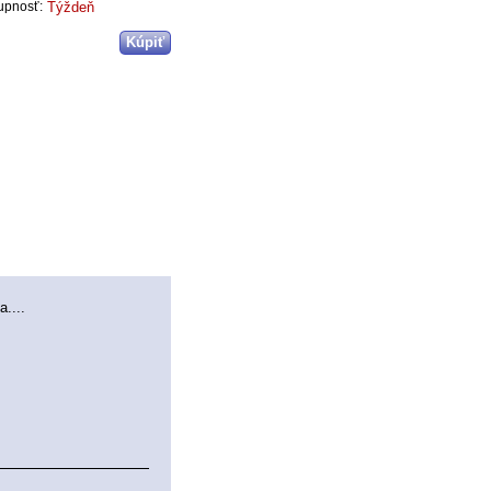
Týždeň
upnosť:
....