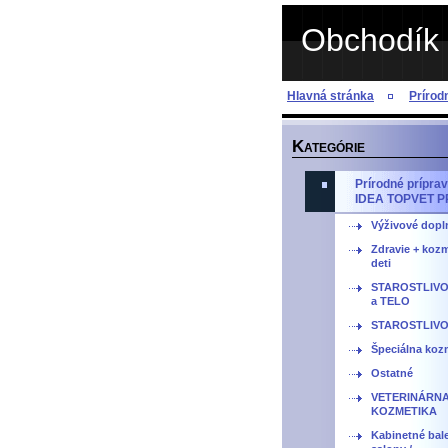
Obchodík 
Hlavná stránka
Príro
K
ATEGÓRIE
Prírodné prípr
IDEA TOPVET 
Výživové dopl
Zdravie + kozm
deti
STAROSTLIVO
a TELO
STAROSTLIVO
Špeciálna kozm
Ostatné
VETERINÁRN
KOZMETIKA
Kabinetné bale