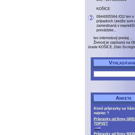
KOŠICE
0944005564 /O2/ len v
prípadoch /,kedže som 
zamestnaná v nepretrži
prevádzke...
len internetový predaj ...
Živnost je zapísaná na 
úrade KOŠICE ,číslo živ.reg
V
YHĽADÁVAN
A
NKETA
Ktoré prípravky sa Vám
najviac ?
Prípravky od firmy GRE
TOPVET
Prípravky od firmy BIO