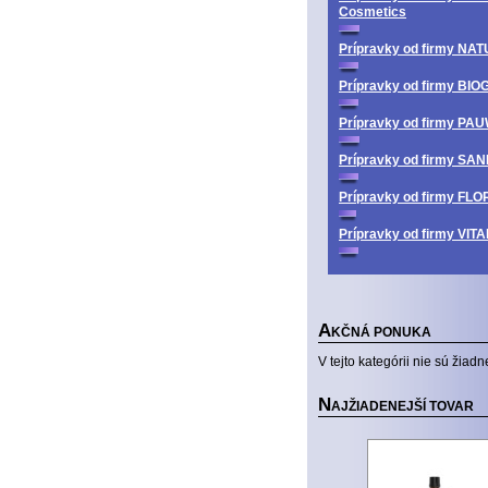
Cosmetics
Prípravky od firmy N
Prípravky od firmy BI
Prípravky od firmy PA
Prípravky od firmy SA
Prípravky od firmy FL
Prípravky od firmy V
A
KČNÁ PONUKA
V tejto kategórii nie sú žiadn
N
AJŽIADENEJŠÍ TOVAR