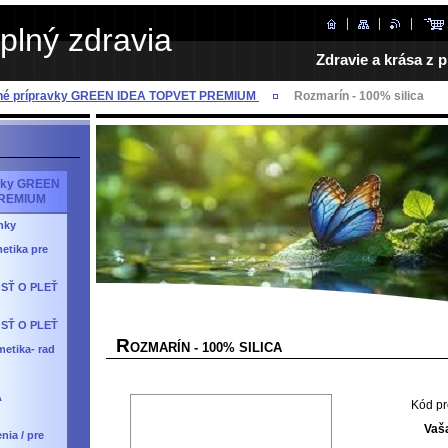
plný zdravia
Zdravie a krása z p
dné prípravky GREEN IDEA TOPVET PREMIUM
Rozmarín - 100% silica
avky GREEN
PREMIUM
nky
etika pre
SŤ O PLEŤ
SŤ O PLEŤ
R
OZMARÍN - 100% SILICA
etika- rad
A
Kód pr
Vaš
nia / pre