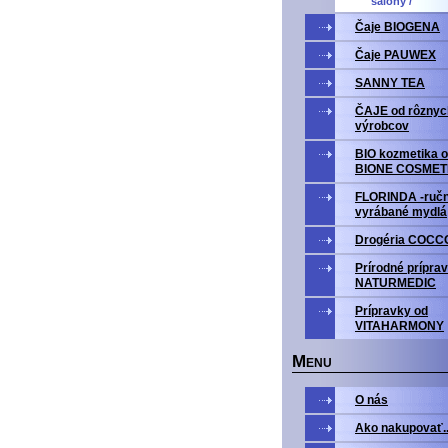
salony /
Čaje BIOGENA
Čaje PAUWEX
SANNY TEA
ČAJE od rôznyc
výrobcov
BIO kozmetika o
BIONE COSMET
FLORINDA -ruč
vyrábané mydlá
Drogéria COCC
Prírodné prípra
NATURMEDIC
Prípravky od
VITAHARMONY
M
ENU
O nás
Ako nakupovať..