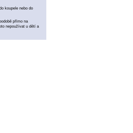
do koupele nebo do
 podobě přímo na
to nepoužívat u dětí a