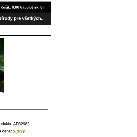
0,00 €
0
Košík:
(položiek:
)
rírody pre všetkých...
AD32982
oduktu:
3,30 €
a cena: