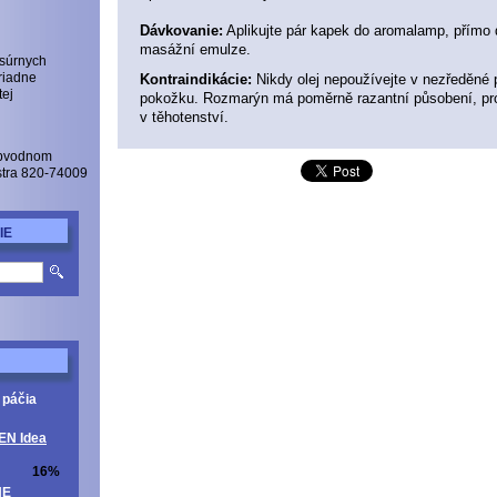
Dávkovanie:
Aplikujte pár kapek do aromalamp, přímo 
masážní emulze.
 súrnych
Kontraindikácie:
Nikdy olej nepoužívejte v nezředěné
riadne
tej
pokožku. Rozmarýn má poměrně razantní působení, pro
v těhotenství.
Obvodnom
istra 820-74009
IE
 páčia
EN Idea
16%
NE