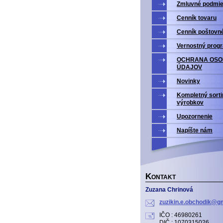
Zmluvné podmi
Cenník tovaru
Cenník poštovn
Vernostný prog
OCHRANA OS
ÚDAJOV
Novinky
Kompletný sort
výrobkov
Upozornenie
Napíšte nám
K
ONTAKT
Zuzana Chrinová
zuzikin.
e.obchod
ik@gm
IČO : 46980261
DIČ : 1070315026