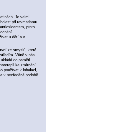
četinách. Je velmi
 bolest při revmatismu
antioxidantem, proto
ocnění.
vat u dětí a v
rvní ze smyslů, které
ostředím. Vůně v nás
e ukládá do paměti
omaterapii ke zmírnění
o používat k inhalaci,
jte v nezředěné podobě