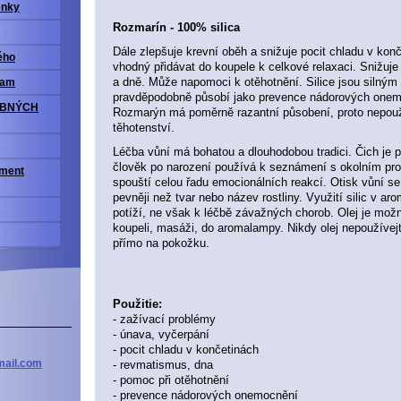
enky
Rozmarín - 100% silica
Dále zlepšuje krevní oběh a snižuje pocit chladu v kon
ého
vhodný přidávat do koupele k celkové relaxaci. Snižuje
a dně. Může napomoci k otěhotnění. Silice jsou silným 
ram
pravděpodobně působí jako prevence nádorových onem
OBNÝCH
Rozmarýn má poměrně razantní působení, proto nepouží
těhotenství.
Léčba vůní má bohatou a dlouhodobou tradici. Čich je p
člověk po narození používá k seznámení s okolním pr
iment
spouští celou řadu emocionálních reakcí. Otisk vůní s
pevněji než tvar nebo název rostliny. Využití silic v ar
potíží, ne však k léčbě závažných chorob. Olej je možn
koupeli, masáži, do aromalampy. Nikdy olej nepoužíve
přímo na pokožku.
Použitie:
- zažívací problémy
- únava, vyčerpání
- pocit chladu v končetinách
- revmatismus, dna
ail
.com
- pomoc při otěhotnění
- prevence nádorových onemocnění