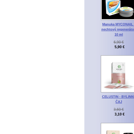
Manuka MYCONAIL 
nechtový regeneráto
10 ml
6,90 €
5,90 €
CELUSTIN - BYLINN
ČAJ
3,60 €
3,10 €