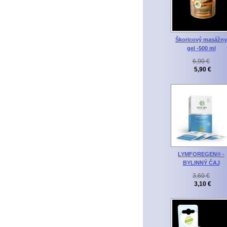
Škoricový masážny
gel -500 ml
6,90 €
5,90 €
LYMFOREGEN® -
BYLINNÝ ČAJ
3,60 €
3,10 €