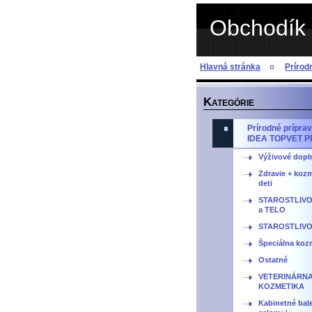
Obchodík 
Hlavná stránka
Príro
K
ATEGÓRIE
Prírodné prípr
IDEA TOPVET 
Výživové dopl
Zdravie + kozm
deti
STAROSTLIVO
a TELO
STAROSTLIVO
Špeciálna kozm
Ostatné
VETERINÁRN
KOZMETIKA
Kabinetné bale