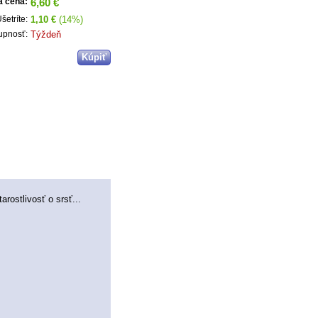
6,60 €
a cena:
1,10 €
(14%)
šetríte:
Týždeň
upnosť:
arostlivosť o srsť...