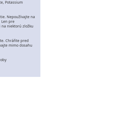
te, Potassium
tie.
Nepoužívajte na
.
Len pre
i na niektorú zložku
ote.
Chráňte pred
vajte mimo dosahu
roby