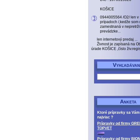
KOŠICE
0944005564 /O2/ len v
prípadoch /,kedže som 
zamestnaná v nepretrži
prevádzke...
len internetový predaj ...
Živnost je zapísaná na 
úrade KOŠICE ,číslo živ.reg
V
YHĽADÁVAN
A
NKETA
Ktoré prípravky sa Vám
najviac ?
Prípravky od firmy GRE
TOPVET
Prípravky od firmy BIO