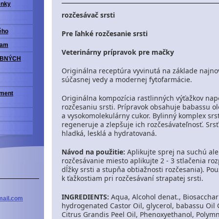
enky
rozčesávač srsti
ého
Pre ľahké rozčesanie srsti
ram
Veterinárny prípravok pre mačky
OBNÝCH
Originálna receptúra ​​vyvinutá na základe najn
súčasnej vedy a modernej fytofarmácie.
iment
Originálna kompozícia rastlinných výťažkov n
rozčesaniu srsti.
Prípravok obsahuje babassu ole
a vysokomolekulárny cukor.
Bylinný komplex srsť
regeneruje a zlepšuje ich rozčesávateľnosť.
Srsť
hladká, lesklá a hydratovaná.
Návod na použitie:
Aplikujte sprej na suchú al
rozčesávanie miesto aplikujte 2 - 3 stlačenia ro
dĺžky srsti a stupňa obtiažnosti rozčesania).
Pou
k ťažkostiam pri rozčesávaní strapatej srsti.
INGREDIENTS:
Aqua, Alcohol denat., Biosaccha
ail
.com
hydrogenated Castor Oil, glycerol, babassu Oil 
Citrus Grandis Peel Oil, Phenoxyethanol, Polymn