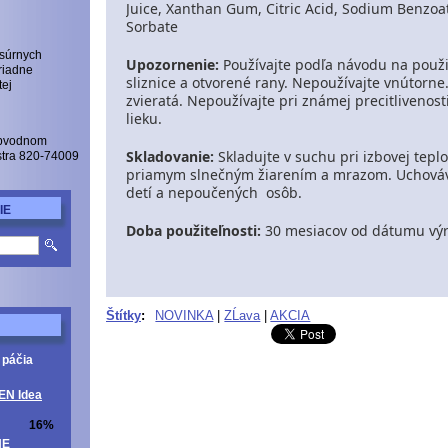
Juice, Xanthan Gum, Citric Acid, Sodium Benzoa
Sorbate
 súrnych
Upozornenie:
Používajte podľa návodu na použi
riadne
sliznice a otvorené rany.
Nepoužívajte vnútorne
tej
zvieratá.
Nepoužívajte pri známej precitlivenost
lieku.
Obvodnom
Skladovanie:
Skladujte v suchu pri izbovej tepl
istra 820-74009
priamym slnečným žiarením a mrazom.
Uchová
detí a nepoučených osôb.
IE
Doba použiteľnosti:
30 mesiacov od dátumu vý
Štítky
:
NOVINKA
|
ZĹava
|
AKCIA
 páčia
EN Idea
16%
NE