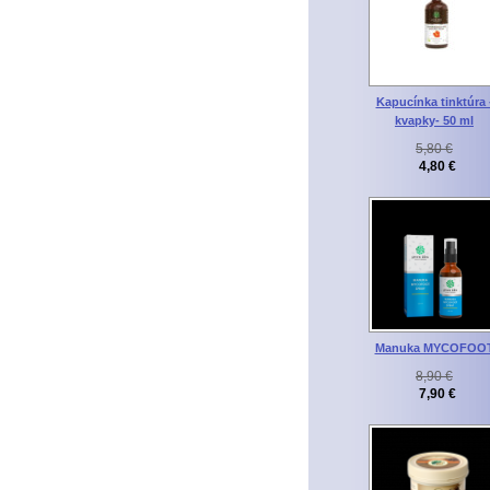
Kapucínka tinktúra 
kvapky- 50 ml
5,80 €
4,80 €
Manuka MYCOFOO
8,90 €
7,90 €