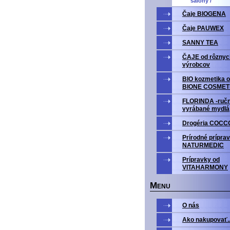
salony /
Čaje BIOGENA
Čaje PAUWEX
SANNY TEA
ČAJE od rôznyc
výrobcov
BIO kozmetika o
BIONE COSMET
FLORINDA -ruč
vyrábané mydlá
Drogéria COCC
Prírodné prípra
NATURMEDIC
Prípravky od
VITAHARMONY
M
ENU
O nás
Ako nakupovať..