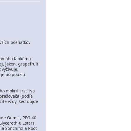
ovších poznatkov
apomáha ľahkému
j, jakon, grapefruit
 vyživuje,
 je po použití
ebo mokrú srsť.
Na
zprašovača (podľa
žite vždy, keď dôjde
ride Gum-1, PEG-40
Glycereth-8 Esters,
ia Sonchifolia Root