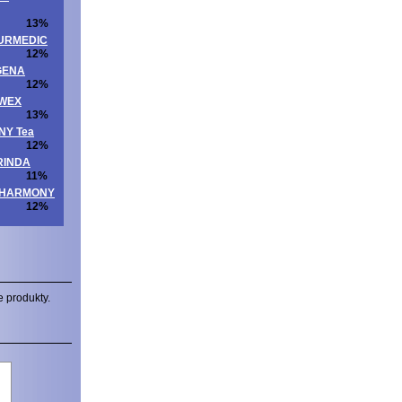
13%
ATURMEDIC
12%
OGENA
12%
UWEX
13%
NNY Tea
12%
ORINDA
11%
ITAHARMONY
12%
e produkty.