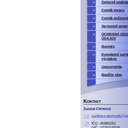
Zmluvné podmi
Cenník tovaru
Cenník poštovn
Vernostný prog
OCHRANA OS
ÚDAJOV
Novinky
Kompletný sort
výrobkov
Upozornenie
Napíšte nám
K
ONTAKT
Zuzana Chrinová
zuzikin.
e.obchod
ik@gm
IČO : 46980261
DIČ : 1070315026