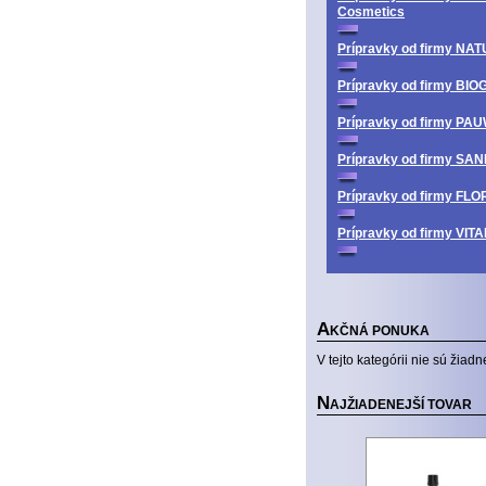
Cosmetics
Prípravky od firmy N
Prípravky od firmy BI
Prípravky od firmy PA
Prípravky od firmy SA
Prípravky od firmy FL
Prípravky od firmy V
A
KČNÁ PONUKA
V tejto kategórii nie sú žiadn
N
AJŽIADENEJŠÍ TOVAR