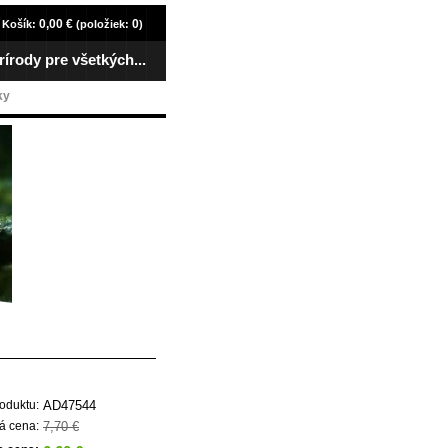
0,00 €
0
Košík:
(položiek:
)
rírody pre všetkých...
ky
AD47544
oduktu:
7,70 €
á cena: