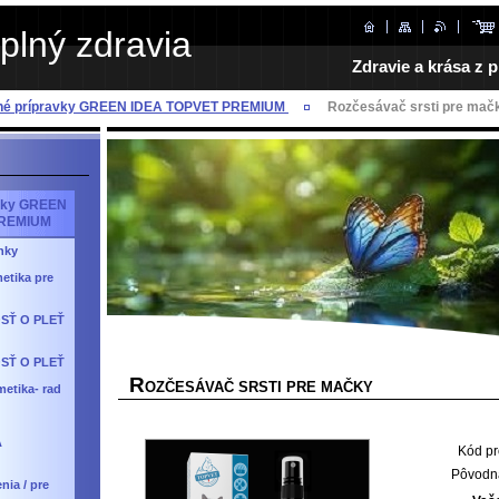
plný zdravia
Zdravie a krása z p
dné prípravky GREEN IDEA TOPVET PREMIUM
Rozčesávač srsti pre mač
avky GREEN
PREMIUM
nky
etika pre
SŤ O PLEŤ
SŤ O PLEŤ
R
OZČESÁVAČ SRSTI PRE MAČKY
etika- rad
A
Kód pr
Pôvodn
nia / pre