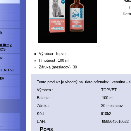
Vaš
U
Dost
h
d firmy
ICS
Výrobca:
Topvet
ne
Hmotnosť:
100 ml
Záruka (mesiacov):
30
OLATEVI
vky
Tento produkt je vhodný na tieto príznaky: veterina - st
Výrobca : TOPVET
Balenie : 100 ml
Záruka : 30 mesiacov
Kód: 61052
EAN: 8595643610522
..
P
OPIS