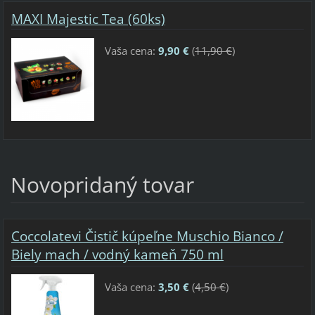
MAXI Majestic Tea (60ks)
Vaša cena:
9,90 €
(
11,90 €
)
Novopridaný tovar
Coccolatevi Čistič kúpeľne Muschio Bianco /
Biely mach / vodný kameň 750 ml
Vaša cena:
3,50 €
(
4,50 €
)