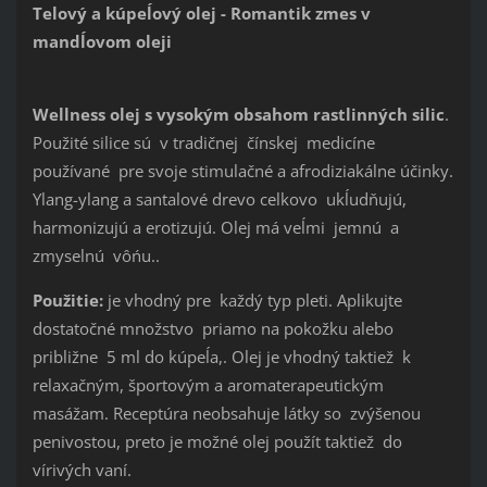
Telový a kúpeĺový olej - Romantik zmes v
mandĺovom oleji
Wellness olej s vysokým obsahom rastlinných silic
.
Použité silice sú v tradičnej čínskej medicíne
používané pre svoje stimulačné a afrodiziakálne účinky.
Ylang-ylang a santalové drevo celkovo ukĺudňujú,
harmonizujú a erotizujú. Olej má veĺmi jemnú a
zmyselnú vôńu..
Použitie:
je vhodný pre každý typ pleti. Aplikujte
dostatočné množstvo priamo na pokožku alebo
približne 5 ml do kúpeĺa,. Olej je vhodný taktiež k
relaxačným, športovým a aromaterapeutickým
masážam. Receptúra neobsahuje látky so zvýšenou
penivostou, preto je možné olej použít taktiež do
vírivých vaní.