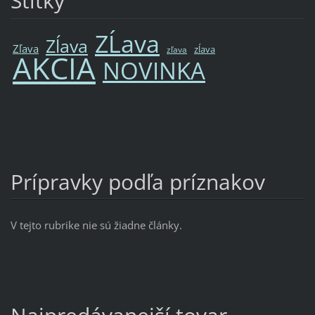
Štítky
ZĹava
Zĺava
Zľava
zĺava
zľava
AKCIA
NOVINKA
Prípravky podľa príznakov
V tejto rubrike nie sú žiadne články.