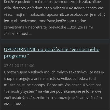
Kedže v poslednom čase dostávam od svojich zákazníkov
veľa dotazov ohľadom osob.odberu v Košiciach,chcem Vás
všetci moji milí zákazníci upozorniť, že osob.odber je možný
len v obmedzenom množstve,kedže som riadne
zamestnaná v nepretržitej prevádzke ...,tzn. ,že sa mi
zákazník musí ...
UPOZORNENIE na používanie "vernostného
programu "
07.01.2013 11:00
Upozorňujem všetkých mojich milých zákazníkov ,že náš e-
shop nefunguje a ani nenahrádza veľkoobchod,na to si
musíte nájsť iné e-shopy..Poprosím Vás nezneužívajte náš
"vernostný systém" na vlastné podnikanie,nie je to férové
voči ostatným zákazníkom a samozrejme,že ani voči nám
nie ... Táto...