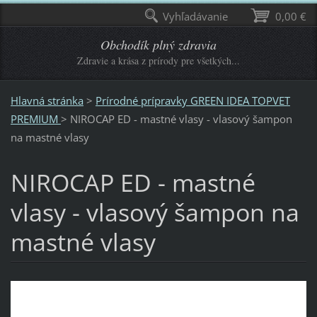
Vyhľadávanie
0,00 €
Obchodík plný zdravia
Zdravie a krása z prírody pre všetkých...
Hlavná stránka
>
Prírodné prípravky GREEN IDEA TOPVET
PREMIUM
>
NIROCAP ED - mastné vlasy - vlasový šampon
na mastné vlasy
NIROCAP ED - mastné
vlasy - vlasový šampon na
mastné vlasy