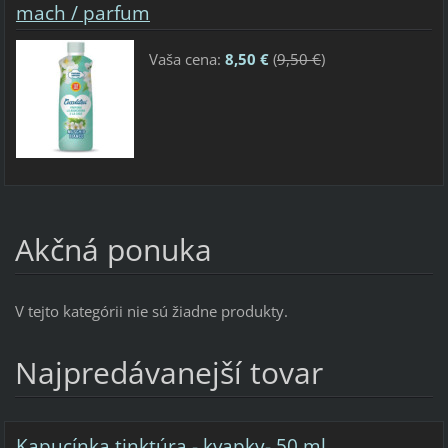
mach / parfum
Vaša cena:
8,50 €
(
9,50 €
)
Akčná ponuka
V tejto kategórii nie sú žiadne produkty.
Najpredávanejší tovar
Kapucínka tinktúra - kvapky- 50 ml