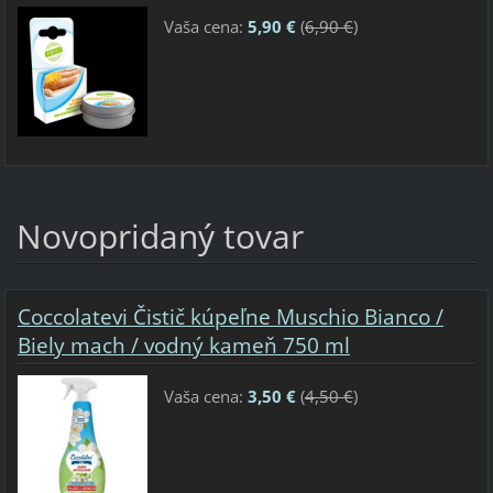
Vaša cena:
5,90 €
(
6,90 €
)
Novopridaný tovar
Coccolatevi Čistič kúpeľne Muschio Bianco /
Biely mach / vodný kameň 750 ml
Vaša cena:
3,50 €
(
4,50 €
)