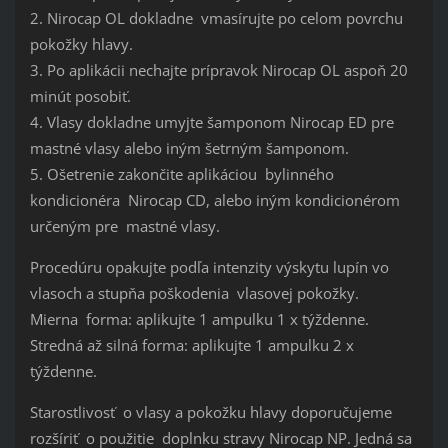
2. Nirocap OL dokladne vmasírujte po celom povrchu
pokožky hlavy.
3. Po aplikácii nechajte prípravok Nirocap OL aspoň 20
minút posobiť.
4. Vlasy dokladne umyjte šamponom Nirocap ED pre
mastné vlasy alebo iným šetrným šamponom.
5. Ošetrenie zakončite aplikáciou bylinného
kondicionéra Nirocap CD, alebo iným kondicionérom
určeným pre mastné vlasy.
Procedúru opakujte podľa intenzity výskytu lupín vo
vlasoch a stupňa poškodenia vlasovej pokožky.
Mierna forma: aplikujte 1 ampulku 1 x týždenne.
Stredná až silná forma: aplikujte 1 ampulku 2 x
týždenne.
Starostlivosť o vlasy a pokožku hlavy doporučujeme
rozšíriť o použitie doplnku stravy Nirocap NP. Jedná sa