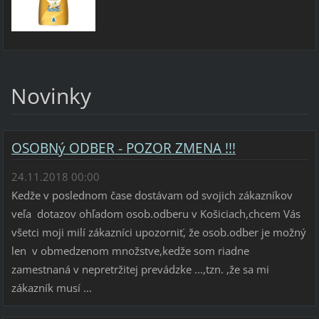
Novinky
OSOBNý ODBER - POZOR ZMENA !!!
24.11.2018 00:00
Kedže v poslednom čase dostávam od svojich zákazníkov
veľa dotazov ohľadom osob.odberu v Košiciach,chcem Vás
všetci moji milí zákazníci upozorniť, že osob.odber je možný
len v obmedzenom množstve,kedže som riadne
zamestnaná v nepretržitej prevádzke ...,tzn. ,že sa mi
zákazník musí ...