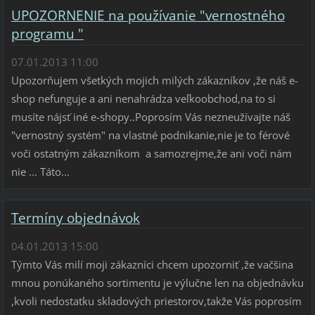
UPOZORNENIE na používanie "vernostného
programu "
07.01.2013 11:00
Upozorňujem všetkých mojich milých zákazníkov ,že náš e-
shop nefunguje a ani nenahrádza veľkoobchod,na to si
musíte nájsť iné e-shopy..Poprosím Vás nezneužívajte náš
"vernostný systém" na vlastné podnikanie,nie je to férové
voči ostatným zákazníkom a samozrejme,že ani voči nám
nie ... Táto...
Termíny objednávok
04.01.2013 15:00
Týmto Vás milí moji zákazníci chcem upozorniť ,že vačšina
mnou ponúkaného sortimentu je výlučne len na objednávku
,kvoli nedostatku skladových priestorov,takže Vás poprosím