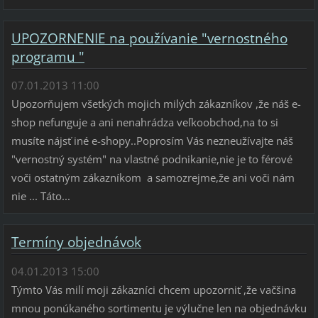
UPOZORNENIE na používanie "vernostného
programu "
07.01.2013 11:00
Upozorňujem všetkých mojich milých zákazníkov ,že náš e-
shop nefunguje a ani nenahrádza veľkoobchod,na to si
musíte nájsť iné e-shopy..Poprosím Vás nezneužívajte náš
"vernostný systém" na vlastné podnikanie,nie je to férové
voči ostatným zákazníkom a samozrejme,že ani voči nám
nie ... Táto...
Termíny objednávok
04.01.2013 15:00
Týmto Vás milí moji zákazníci chcem upozorniť ,že vačšina
mnou ponúkaného sortimentu je výlučne len na objednávku