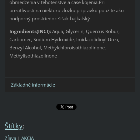
obmedzenia v tehotenstve a čase kojenia.Pri
precitlivosti na niektorú zložku prípravku použite ako
podporný prostriedok šišák bajkalský...
Ingredients(INCI):
Aqua, Glycerin, Quercus Robur,
Carbomer, Sodium Hydroxide, Imidazolidinyl Urea,
Benzyl Alcohol, Methylchloroisothiazolinone,
Methylisothiazolinone
Základné informácie
Štítky
:
Zĺava
|
AKCIA