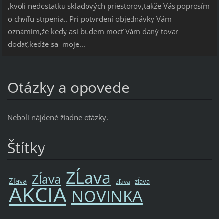
,kvoli nedostatku skladových priestorov,takže Vás poprosím
o chvíľu strpenia.. Pri potvrdení objednávky Vám
oznámim,že kedy asi budem mocť Vám daný tovar
dodať,keďže sa moje...
Otázky a opovede
Neboli nájdené žiadne otázky.
Štítky
ZĹava
Zĺava
Zľava
zĺava
zľava
AKCIA
NOVINKA