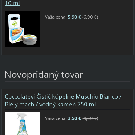
10 ml
Vaša cena:
5,90 €
(
6,90 €
)
Novopridaný tovar
Coccolatevi Čistič kúpeľne Muschio Bianco /
Biely mach / vodný kameň 750 ml
Vaša cena:
3,50 €
(
4,50 €
)