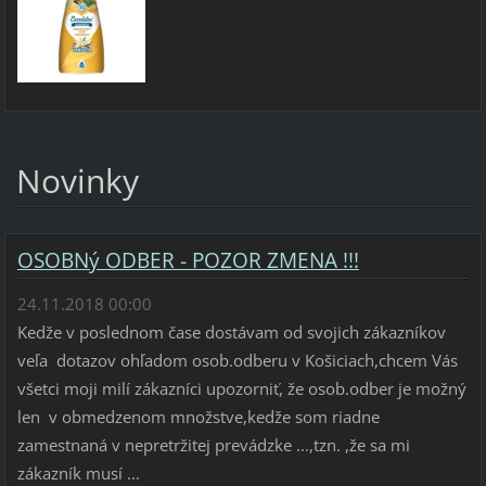
Novinky
OSOBNý ODBER - POZOR ZMENA !!!
24.11.2018 00:00
Kedže v poslednom čase dostávam od svojich zákazníkov
veľa dotazov ohľadom osob.odberu v Košiciach,chcem Vás
všetci moji milí zákazníci upozorniť, že osob.odber je možný
len v obmedzenom množstve,kedže som riadne
zamestnaná v nepretržitej prevádzke ...,tzn. ,že sa mi
zákazník musí ...