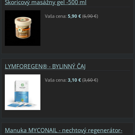
Škoricový masážny gel -500 ml
Vaša cena:
5,90 €
(
6,90 €
)
LYMFOREGEN® - BYLINNÝ ČAJ
Vaša cena:
3,10 €
(
3,60 €
)
Manuka MYCONAIL - nechtový regenerátor-