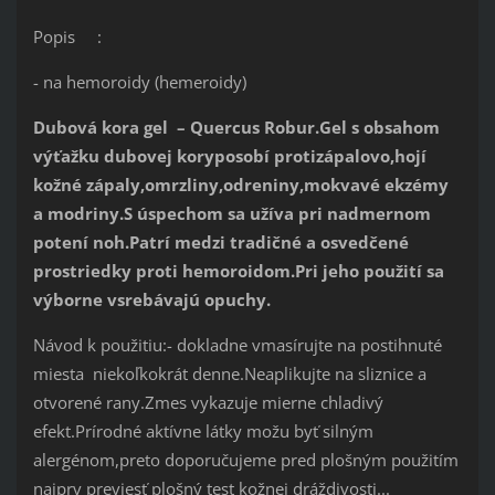
Popis :
- na hemoroidy (hemeroidy)
Dubová kora gel – Quercus Robur.Gel s obsahom
výťažku dubovej koryposobí protizápalovo,hojí
kožné zápaly,omrzliny,odreniny,mokvavé ekzémy
a modriny.S úspechom sa užíva pri nadmernom
potení noh.Patrí medzi tradičné a osvedčené
prostriedky proti hemoroidom.Pri jeho použití sa
výborne vsrebávajú opuchy.
Návod k použitiu:- dokladne vmasírujte na postihnuté
miesta niekoľkokrát denne.Neaplikujte na sliznice a
otvorené rany.Zmes vykazuje mierne chladivý
efekt.Prírodné aktívne látky možu byť silným
alergénom,preto doporučujeme pred plošným použitím
najprv previesť plošný test kožnej dráždivosti...