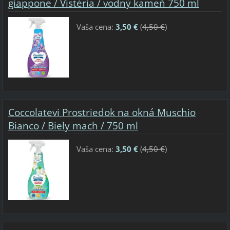
giappone / Vistéria / vodný kameň 750 ml
Vaša cena:
3,50 €
(
4,50 €
)
Coccolatevi Prostriedok na okná Muschio
Bianco / Biely mach / 750 ml
Vaša cena:
3,50 €
(
4,50 €
)