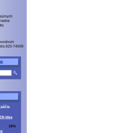
 súrnych
riadne
tej
Obvodnom
istra 820-74009
IE
 páčia
EN Idea
16%
NE