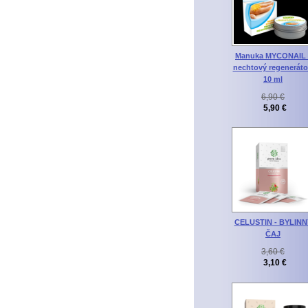
Manuka MYCONAIL 
nechtový regeneráto
10 ml
6,90 €
5,90 €
CELUSTIN - BYLINN
ČAJ
3,60 €
3,10 €