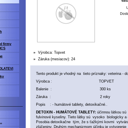
Vaš
U
Dost
h
d firmy
ICS
Výrobca:
Topvet
ne
Záruka (mesiacov):
24
OLATEVI
Tento produkt je vhodný na tieto príznaky: veterina - do
vky
Výrobca : TOPVET
Balenie : 300 ks
Záruka : 2 roky
Popis : - humátové tablety, detoxikačné..
DETOXIN - HUMÁTOVÉ TABLETY:
účinnou látkou sú
fulvinové kyseliny. Tieto látky sú vysoko biologicky a
Posobia detoxikačne tým, že s ťažkými kovmi vytvár
..
zlúčeniny. Druhým mechanizmom účinku je vytvorenie 