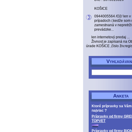
KOŠICE
0944005564 /O2/ len v
prípadoch /,kedže som 
zamestnaná v nepretrži
prevádzke...
len internetový predaj ...
Živnost je zapísaná na 
úrade KOŠICE ,číslo živ.reg
V
YHĽADÁVAN
A
NKETA
Ktoré prípravky sa Vám
najviac ?
Prípravky od firmy GRE
TOPVET
Prípravky od firmy BIO