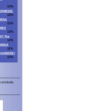
13%
ATURMEDIC
12%
OGENA
12%
UWEX
13%
NNY Tea
12%
ORINDA
11%
ITAHARMONY
12%
e produkty.