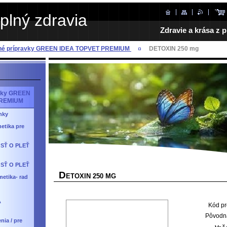
plný zdravia
Zdravie a krása z p
dné prípravky GREEN IDEA TOPVET PREMIUM
DETOXIN 250 mg
avky GREEN
PREMIUM
nky
etika pre
SŤ O PLEŤ
SŤ O PLEŤ
D
ETOXIN 250 MG
etika- rad
A
Kód pr
Pôvodn
nia / pre