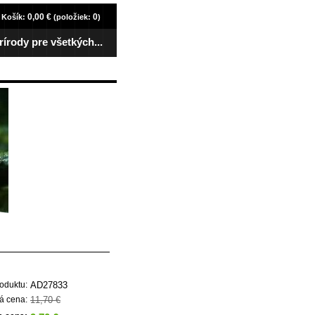
0,00 €
0
Košík:
(položiek:
)
rírody pre všetkých...
AD27833
oduktu:
11,70 €
á cena: