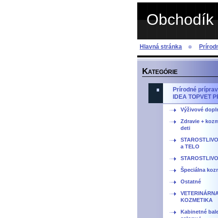
Obchodík 
Hlavná stránka
Príro
K
ATEGÓRIE
Prírodné prípr
IDEA TOPVET 
Výživové dopl
Zdravie + kozm
deti
STAROSTLIVO
a TELO
STAROSTLIVO
Špeciálna kozm
Ostatné
VETERINÁRN
KOZMETIKA
Kabinetné bale