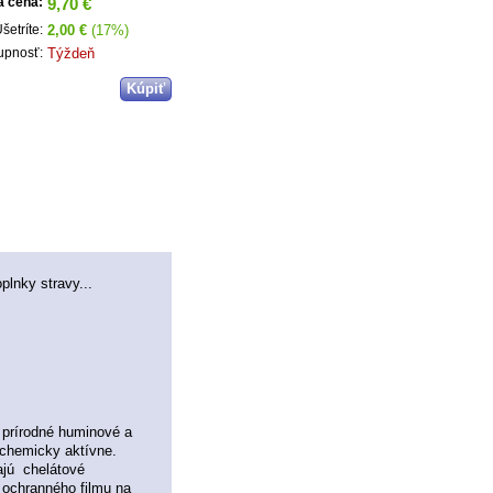
9,70 €
a cena:
2,00 €
(17%)
šetríte:
Týždeň
upnosť:
plnky stravy...
 prírodné huminové a
 chemicky aktívne.
ajú chelátové
ochranného filmu na