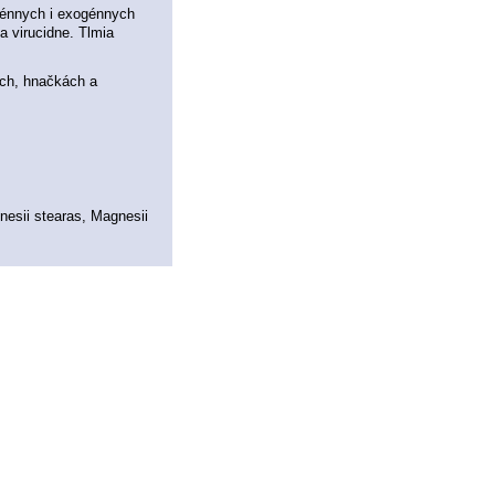
génnych i exogénnych
 a virucidne. Tlmia
ach, hnačkách a
nesii stearas, Magnesii