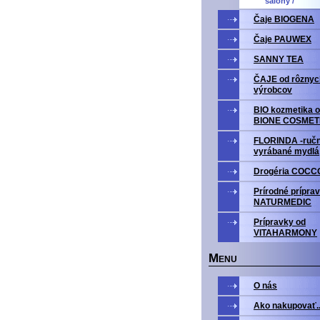
salony /
Čaje BIOGENA
Čaje PAUWEX
SANNY TEA
ČAJE od rôznyc
výrobcov
BIO kozmetika o
BIONE COSMET
FLORINDA -ruč
vyrábané mydlá
Drogéria COCC
Prírodné prípra
NATURMEDIC
Prípravky od
VITAHARMONY
M
ENU
O nás
Ako nakupovať..