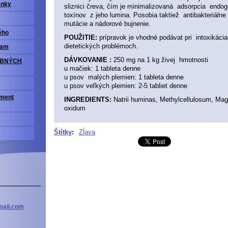
enky
sliznici čreva, čím je minimalizovaná adsorpcia endo
toxínov z jeho lumina. Posobia taktiež antibakteriálne
mutácie a nádorové bujnenie.
ého
POUŽITIE:
prípravok je vhodné podávat pri intoxikáci
dietetických problémoch.
ram
DÁVKOVANIE :
250 mg na 1 kg živej hmotnosti
OBNÝCH
u mačiek: 1 tableta denne
u psov malých plemien: 1 tableta denne
u psov veľkých plemien: 2-5 tabliet denne
iment
INGREDIENTS:
Natrii huminas, Methylcellulosum, Mag
oxidum
Štítky
:
Zĺava
ail
.com