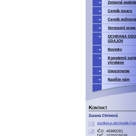
Zmluvné podmi
Cenník tovaru
Cenník poštovn
Vernostný prog
OCHRANA OS
ÚDAJOV
Novinky
Kompletný sort
výrobkov
Upozornenie
Napíšte nám
K
ONTAKT
Zuzana Chrinová
zuzikin.
e.obchod
ik@gm
IČO : 46980261
DIČ : 1070315026