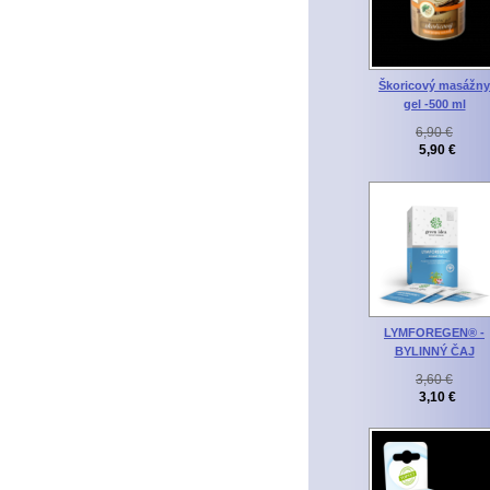
Škoricový masážny
gel -500 ml
6,90 €
5,90 €
LYMFOREGEN® -
BYLINNÝ ČAJ
3,60 €
3,10 €