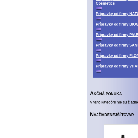
Cosmetics
Prípravky od firmy N
Prípravky od firmy BI
Prípravky od firmy PA
Prípravky od firmy SA
Prípravky od firmy FL
Prípravky od firmy V
A
KČNÁ PONUKA
V tejto kategórii nie sú žiadn
N
AJŽIADENEJŠÍ TOVAR