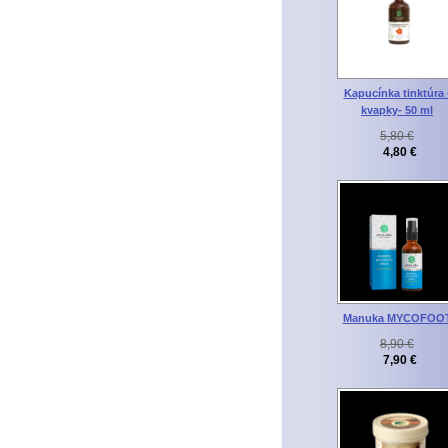
Kapucínka tinktúra 
kvapky- 50 ml
5,80 €
4,80 €
Manuka MYCOFOO
8,90 €
7,90 €