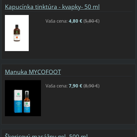
Kapucínka tinktúra - kvapky- 50 ml
Vaša cena:
4,80 €
(
5,80 €
)
Manuka MYCOFOOT
Vaša cena:
7,90 €
(
8,90 €
)
Škoricový masážny gel -500 ml