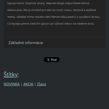
Upozornenie: Doplnok stravy. Neprekračujte odporúčané denné
dávkovanie. Nie je vhodné pre deti do troch rokov, tehotné a dojčiace
matky. Ukladať mimo dosahu detí! Nenahrádza pestrú a vyváženú stravu.
Cordyceps jemne riedi krv (pozor pri užívaní liekov na riedenie krvi).
Základné informácie
Štítky
:
NOVINKA
|
AKCIA
|
Zĺava