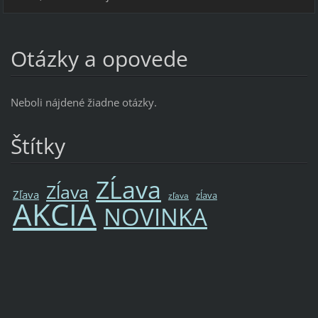
Otázky a opovede
Neboli nájdené žiadne otázky.
Štítky
ZĹava
Zĺava
Zľava
zĺava
zľava
AKCIA
NOVINKA