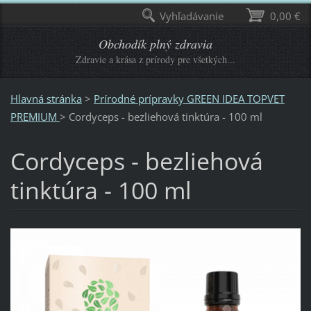
Vyhľadávanie
0,00 €
Obchodík plný zdravia
Zdravie a krása z prírody pre všetkých...
Hlavná stránka
>
Prírodné prípravky GREEN IDEA TOPVET
PREMIUM
>
Cordyceps - bezliehová tinktúra - 100 ml
Cordyceps - bezliehová
tinktúra - 100 ml