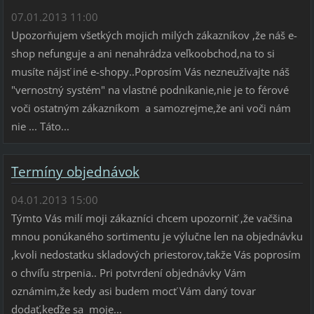
07.01.2013 11:00
Upozorňujem všetkých mojich milých zákazníkov ,že náš e-
shop nefunguje a ani nenahrádza veľkoobchod,na to si
musíte nájsť iné e-shopy..Poprosím Vás nezneužívajte náš
"vernostný systém" na vlastné podnikanie,nie je to férové
voči ostatným zákazníkom a samozrejme,že ani voči nám
nie ... Táto...
Termíny objednávok
04.01.2013 15:00
Týmto Vás milí moji zákazníci chcem upozorniť ,že vačšina
mnou ponúkaného sortimentu je výlučne len na objednávku
,kvoli nedostatku skladových priestorov,takže Vás poprosím
o chvíľu strpenia.. Pri potvrdení objednávky Vám
oznámim,že kedy asi budem mocť Vám daný tovar
dodať,keďže sa moje...