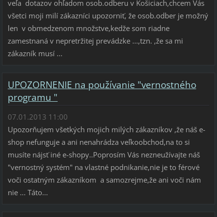
veľa dotazov ohľadom osob.odberu v Košiciach,chcem Vás
všetci moji milí zákazníci upozorniť, že osob.odber je možný
len v obmedzenom množstve,kedže som riadne
zamestnaná v nepretržitej prevádzke ...,tzn. ,že sa mi
zákazník musí ...
UPOZORNENIE na používanie "vernostného
programu "
07.01.2013 11:00
Upozorňujem všetkých mojich milých zákazníkov ,že náš e-
shop nefunguje a ani nenahrádza veľkoobchod,na to si
musíte nájsť iné e-shopy..Poprosím Vás nezneužívajte náš
"vernostný systém" na vlastné podnikanie,nie je to férové
voči ostatným zákazníkom a samozrejme,že ani voči nám
nie ... Táto...