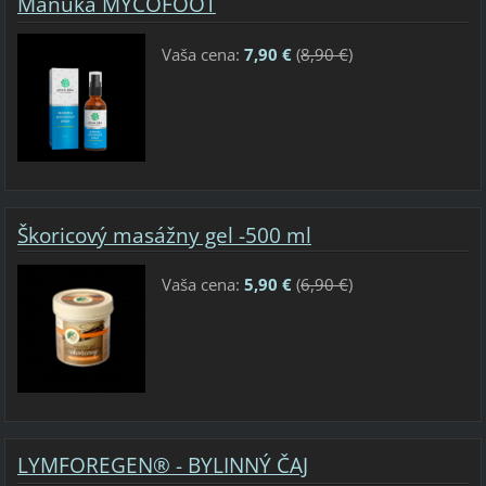
Manuka MYCOFOOT
Vaša cena:
7,90 €
(
8,90 €
)
Škoricový masážny gel -500 ml
Vaša cena:
5,90 €
(
6,90 €
)
LYMFOREGEN® - BYLINNÝ ČAJ