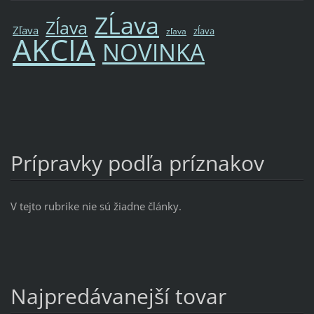
ZĹava
Zĺava
Zľava
zĺava
zľava
AKCIA
NOVINKA
Prípravky podľa príznakov
V tejto rubrike nie sú žiadne články.
Najpredávanejší tovar