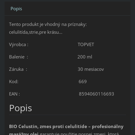
Popis
Tento produkt je vhodný na príznaky:
celulitída,strie,pre krásu...
Výrobca : TOPVET
Balenie : 200 ml
Záruka : 30 mesiacov
Kod: 669
EAN : 8594060116693
Popis
BIO Celustin, zmes proti celulitíde – profesionálny
masážny olej
garantuje použitie nosnej zmesi, ktorá