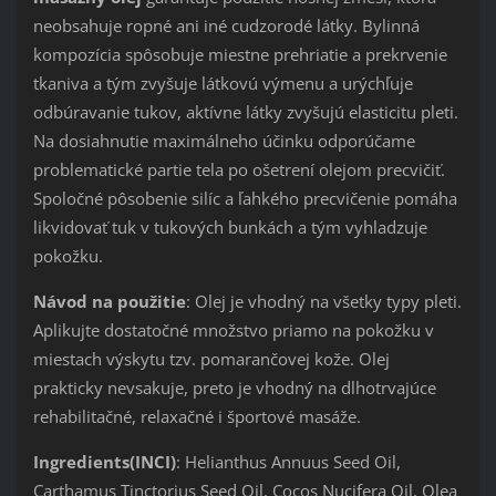
neobsahuje ropné ani iné cudzorodé látky. Bylinná
kompozícia spôsobuje miestne prehriatie a prekrvenie
tkaniva a tým zvyšuje látkovú výmenu a urýchľuje
odbúravanie tukov, aktívne látky zvyšujú elasticitu pleti.
Na dosiahnutie maximálneho účinku odporúčame
problematické partie tela po ošetrení olejom precvičiť.
Spoločné pôsobenie silíc a ľahkého precvičenie pomáha
likvidovať tuk v tukových bunkách a tým vyhladzuje
pokožku.
Návod na použitie
: Olej je vhodný na všetky typy pleti.
Aplikujte dostatočné množstvo priamo na pokožku v
miestach výskytu tzv. pomarančovej kože. Olej
prakticky nevsakuje, preto je vhodný na dlhotrvajúce
rehabilitačné, relaxačné i športové masáže.
Ingredients(INCI)
: Helianthus Annuus Seed Oil,
Carthamus Tinctorius Seed Oil, Cocos Nucifera Oil, Olea