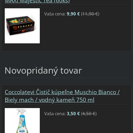
MAXI Majestic Tea (60ks)
Vaša cena:
9,90 €
(
11,90 €
)
Novopridaný tovar
Coccolatevi Čistič kúpeľne Muschio Bianco /
Biely mach / vodný kameň 750 ml
Vaša cena:
3,50 €
(
4,50 €
)