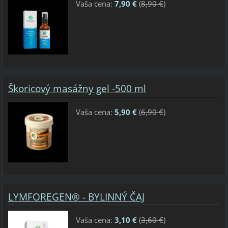
Vaša cena:
7,90 €
(
8,90 €
)
Škoricový masážny gel -500 ml
Vaša cena:
5,90 €
(
6,90 €
)
LYMFOREGEN® - BYLINNÝ ČAJ
Vaša cena:
3,10 €
(
3,60 €
)