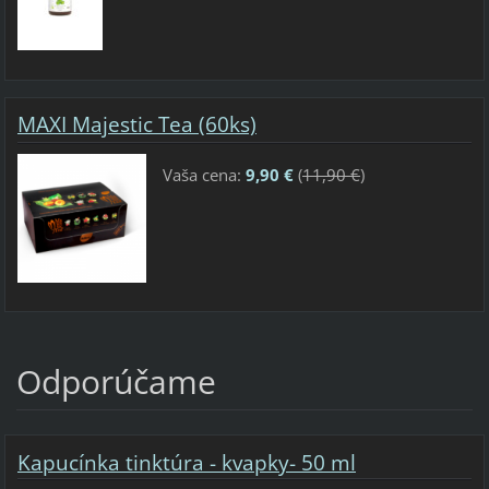
MAXI Majestic Tea (60ks)
Vaša cena:
9,90 €
(
11,90 €
)
Odporúčame
Kapucínka tinktúra - kvapky- 50 ml