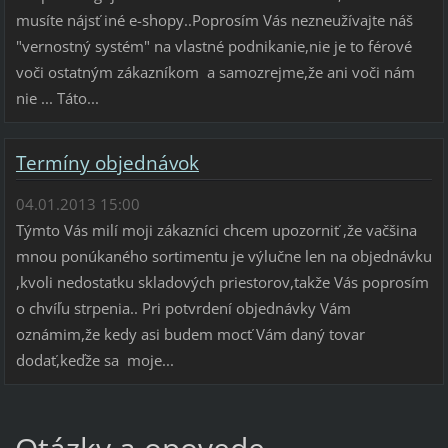
musíte nájsť iné e-shopy..Poprosím Vás nezneužívajte náš
"vernostný systém" na vlastné podnikanie,nie je to férové
voči ostatným zákazníkom a samozrejme,že ani voči nám
nie ... Táto...
Termíny objednávok
04.01.2013 15:00
Týmto Vás milí moji zákazníci chcem upozorniť ,že vačšina
mnou ponúkaného sortimentu je výlučne len na objednávku
,kvoli nedostatku skladových priestorov,takže Vás poprosím
o chvíľu strpenia.. Pri potvrdení objednávky Vám
oznámim,že kedy asi budem mocť Vám daný tovar
dodať,keďže sa moje...