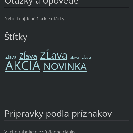
Otázky a opovede
Neboli nájdené žiadne otázky.
Štítky
ZĹava
Zĺava
Zľava
zĺava
zľava
AKCIA
NOVINKA
Prípravky podľa príznakov
V tejto rubrike nie sú žiadne články.