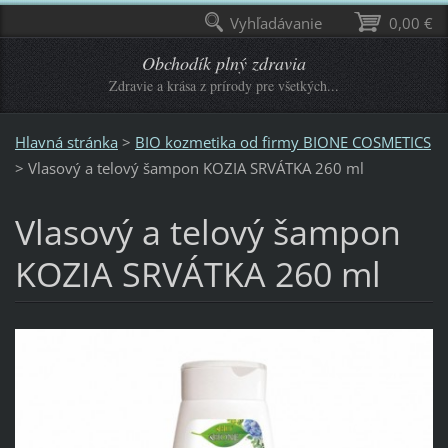
Vyhľadávanie
0,00 €
Obchodík plný zdravia
Zdravie a krása z prírody pre všetkých...
Hlavná stránka
>
BIO kozmetika od firmy BIONE COSMETICS
>
Vlasový a telový šampon KOZIA SRVÁTKA 260 ml
Vlasový a telový šampon
KOZIA SRVÁTKA 260 ml