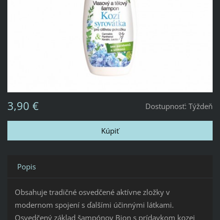
3,90 €
Dostupnosť:
Týždeň
Popis
Obsahuje tradičné osvedčené aktívne zložky v
modernom spojení s ďalšími účinnými látkami.
Osvedčený základ šampónov Bion s prídavkom kozej