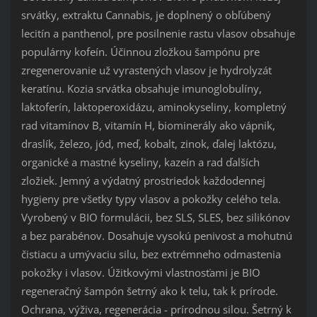
srvátky, extraktu Cannabis, je doplnený o obľúbený
lecitín a panthenol, pre posilnenie rastu vlasov obsahuje
populárny kofeín. Účinnou zložkou šampónu pre
zregenerovanie už vyrastených vlasov je hydrolyzát
keratínu. Kozia srvátka obsahuje imunoglobulíny,
laktoferín, laktoperoxidázu, aminokyseliny, kompletný
rad vitamínov B, vitamín H, biominerály ako vápnik,
draslík, železo, jód, meď, kobalt, zinok, ďalej laktózu,
organické a mastné kyseliny, kazeín a rad ďalších
zložiek. Jemný a výdatný prostriedok každodennej
hygieny pre všetky typy vlasov a pokožky celého tela.
Vyrobený v BIO formulácii, bez SLS, SLES, bez silikónov
a bez parabénov. Dosahuje vysokú penivost a mohutnú
čistiacu a umývaciu silu, bez extrémneho odmastenia
pokožky i vlasov. Úžitkovými vlastnosťami je BIO
regeneračný šampón šetrný ako k telu, tak k prírode.
Ochrana, výživa, regenerácia - prírodnou silou. Šetrný k