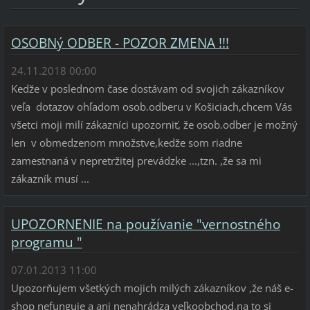
OSOBNý ODBER - POZOR ZMENA !!!
24.11.2018 00:00
Kedže v poslednom čase dostávam od svojich zákazníkov
veľa dotazov ohľadom osob.odberu v Košiciach,chcem Vás
všetci moji milí zákazníci upozorniť, že osob.odber je možný
len v obmedzenom množstve,kedže som riadne
zamestnaná v nepretržitej prevádzke ...,tzn. ,že sa mi
zákazník musí ...
UPOZORNENIE na používanie "vernostného
programu "
07.01.2013 11:00
Upozorňujem všetkých mojich milých zákazníkov ,že náš e-
shop nefunguje a ani nenahrádza veľkoobchod,na to si