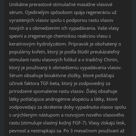
Unikátne prerastové stimulačné masážne vlasové
sérum.
Ojedinelým spôsobom spája regeneráciu už
vyrastených vlasov spolu s podporou rastu vlasov
nových a s obmedzením ich vypadávania.
Vaše vlasy
spevní a zregeneruje chemickou reakciou vlasu s
keratinovým hydrolyzátom.
Prípravok je obohatený o
populárny kofeín, ktorý je podľa štúdií preukázateľný
stimulant rastu vlasových folikul a o tradičný Chinín,
ktorý je používaný k obmedzeniu vypadávania vlasov.
Sérum obsahuje bioaktívne zložky, ktoré potláčajú
účinok faktora TGF-beta, ktorý je zodpovedný za
prirodzené spomalenie rastu vlasov.
Ďalej obsahuje
látky potláčajúce androgénne alopéciu a látky, ktoré
zodpovedajú za skrátenie doby vypadnutia vlasov spolu
s urýchleným nástupom a rozvojom nového vlasového
rastu (stimuluje vlastný kožný FGF-7).
Vlasy získajú lesk,
pevnosť a nestrapkajú sa.
Po 3 mesačnom používaní až