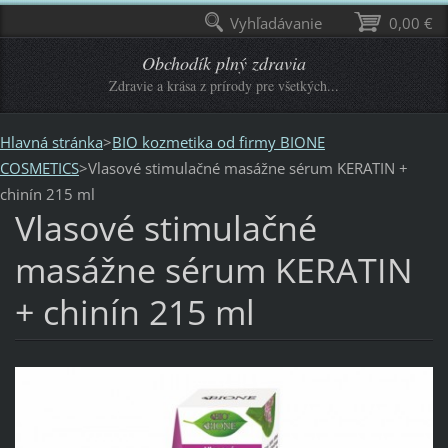
Vyhľadávanie
0,00 €
Obchodík plný zdravia
Zdravie a krása z prírody pre všetkých...
Hlavná stránka
>
BIO kozmetika od firmy BIONE
COSMETICS
>
Vlasové stimulačné masážne sérum KERATIN +
chinín 215 ml
Vlasové stimulačné
masážne sérum KERATIN
+ chinín 215 ml