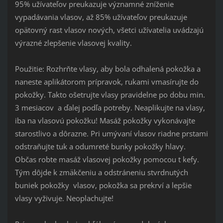
95% užívateľov preukazuje významné zníženie
vypadávania vlasov, až 85% užívateľov preukazuje
opätovný rast vlasov nových, všetci užívatelia uvádzajú
výrazné zlepšenie vlasovej kvality.
Použitie: Rozhrňte vlasy, aby bola odhalená pokožka a
naneste aplikátorom prípravok, rukami vmasírujte do
pokožky.
Takto ošetrujte vlasy pravidelne po dobu min.
3 mesiacov a ďalej podľa potreby.
Neaplikujte na vlasy,
iba na vlasovú pokožku!
Masáž pokožky vykonávajte
starostlivo a dôrazne.
Pri umývaní vlasov riadne prstami
odstraňujte tuk a odumreté bunky pokožky hlavy.
Občas robte masáž vlasovej pokožky pomocou t kefy.
Tým dôjde k zmäkčeniu a odstráneniu stvrdnutých
buniek pokožky vlasov, pokožka sa prekrví a lepšie
vlasy vyživuje.
Neoplachujte!