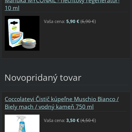
Manuka MYCONAIL - nechtový regenerátor-
10 ml
Vaša cena:
5,90 €
(
6,90 €
)
Novopridaný tovar
Coccolatevi Čistič kúpeľne Muschio Bianco /
Biely mach / vodný kameň 750 ml
Vaša cena:
3,50 €
(
4,50 €
)