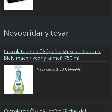
Novopridaný tovar
Coccolatevi Čistič kúpeľne Muschio Bianco /
Biely mach / vodný kameň 750 ml
Vaša cena:
3,50 €
(
4,50 €
)
Coccolatevi Čistič kúpeľne Glicine del