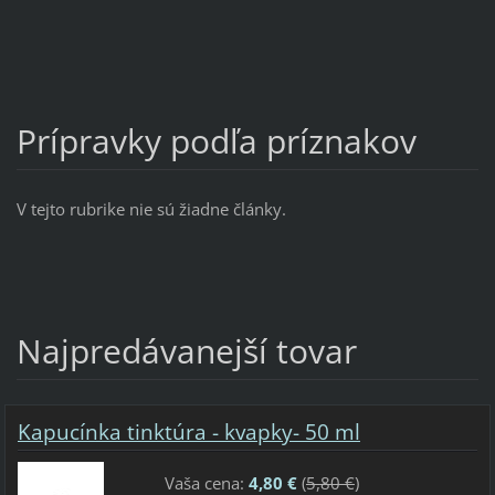
Prípravky podľa príznakov
V tejto rubrike nie sú žiadne články.
Najpredávanejší tovar
Kapucínka tinktúra - kvapky- 50 ml
Vaša cena:
4,80 €
(
5,80 €
)