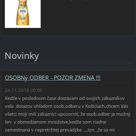
Novinky
OSOBNý ODBER - POZOR ZMENA !!!
24.11.2018 00:00
Kedže v poslednom čase dostávam od svojich zákazníkov
veľa dotazov ohľadom osob.odberu v Košiciach,chcem Vás
všetci moji milí zákazníci upozorniť, že osob.odber je možný
len v obmedzenom množstve,kedže som riadne
zamestnaná v nepretržitej prevádzke ...,tzn. ,že sa mi