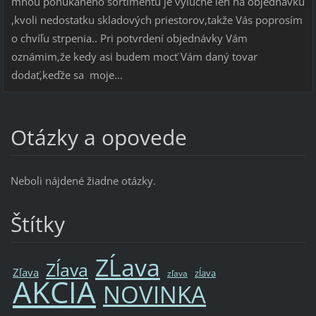
mnou ponúkaného sortimentu je výlučne len na objednávku
,kvoli nedostatku skladových priestorov,takže Vás poprosím
o chvíľu strpenia.. Pri potvrdení objednávky Vám
oznámim,že kedy asi budem mocť Vám daný tovar
dodať,keďže sa moje...
Otázky a opovede
Neboli nájdené žiadne otázky.
Štítky
ZĹava
Zĺava
Zľava
zĺava
zľava
AKCIA
NOVINKA