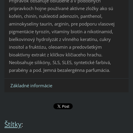
Prípravok obsahuje obľúbené a v podobných
prípravkoch hojne používané aktívne zložky ako sú
kofeín, chinín, nukleotid adenozín, panthenol,
aminokyseliny taurín, arginín, pre podporu vlasovej
pigmentácie tyrozín, vitamíny biotín a nikotínamid,
bielkovinový hydrolyzát z vlnného keratínu, cukry
inositol a fruktózu, oleoamin a predovšetkým
bioaktívny extrakt z klíčkov klíčiaceho hrachu.
Neobsahuje silikóny, SLS, SLES, syntetické farbivá,
parabény a pod. Jemná bezalergénna parfumácia.
Základné informácie
Štítky
: