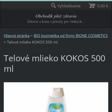
Vyhľadávanie
0,00 €
Obchodík plný zdravia
Zdravie a krása z prírody pre všetkých...
Hlavná stránka
>
BIO kozmetika od firmy BIONE COSMETICS
>
Telové mlieko KOKOS 500 ml
Telové mlieko KOKOS 500
ml