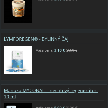
LYMFOREGEN® - BYLINNÝ ČAJ
Vaša cena:
3,10 €
(
3,60 €
)
Manuka MYCONAIL - nechtový regenerátor-
10 ml
Vaša cena:
5,90 €
(
6,90 €
)