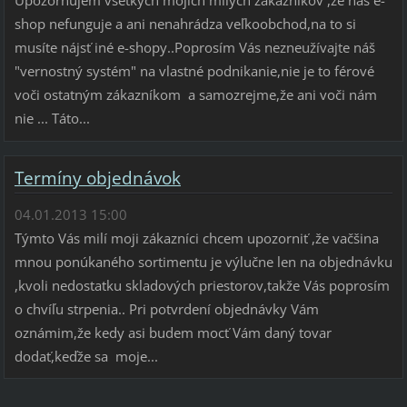
Upozorňujem všetkých mojich milých zákazníkov ,že náš e-
shop nefunguje a ani nenahrádza veľkoobchod,na to si
musíte nájsť iné e-shopy..Poprosím Vás nezneužívajte náš
"vernostný systém" na vlastné podnikanie,nie je to férové
voči ostatným zákazníkom a samozrejme,že ani voči nám
nie ... Táto...
Termíny objednávok
04.01.2013 15:00
Týmto Vás milí moji zákazníci chcem upozorniť ,že vačšina
mnou ponúkaného sortimentu je výlučne len na objednávku
,kvoli nedostatku skladových priestorov,takže Vás poprosím
o chvíľu strpenia.. Pri potvrdení objednávky Vám
oznámim,že kedy asi budem mocť Vám daný tovar
dodať,keďže sa moje...