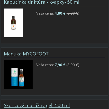
Kapucínka tinktúra - kvapky- 50 ml
Vaša cena:
4,80 €
(
5,80 €
)
Manuka MYCOFOOT
Vaša cena:
7,90 €
(
8,90 €
)
Škoricový masážny gel -500 ml