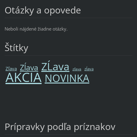
Otázky a opovede
Neboli nájdené žiadne otázky.
Štítky
ZĹava
Zĺava
Zľava
zĺava
zľava
AKCIA
NOVINKA
Prípravky podľa príznakov