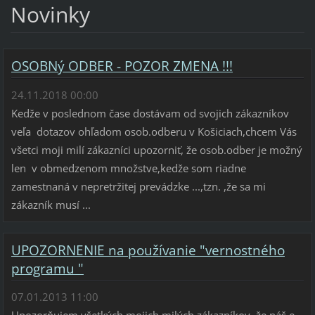
Novinky
OSOBNý ODBER - POZOR ZMENA !!!
24.11.2018 00:00
Kedže v poslednom čase dostávam od svojich zákazníkov
veľa dotazov ohľadom osob.odberu v Košiciach,chcem Vás
všetci moji milí zákazníci upozorniť, že osob.odber je možný
len v obmedzenom množstve,kedže som riadne
zamestnaná v nepretržitej prevádzke ...,tzn. ,že sa mi
zákazník musí ...
UPOZORNENIE na používanie "vernostného
programu "
07.01.2013 11:00