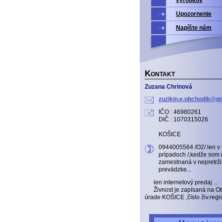
Upozornenie
Napíšte nám
K
ONTAKT
Zuzana Chrinová
zuzikin.
e.obchod
ik@gm
IČO : 46980261
DIČ : 1070315026
KOŠICE
0944005564 /O2/ len v
prípadoch /,kedže som 
zamestnaná v nepretrži
prevádzke...
len internetový predaj ...
Živnost je zapísaná na 
úrade KOŠICE ,číslo živ.reg