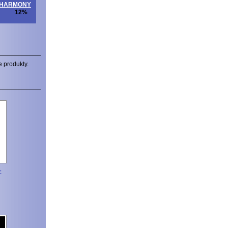
ITAHARMONY
12%
e produkty.
-