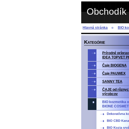
Obchodík 
Hlavná stránka
BIO k
K
ATEGÓRIE
Prírodné prípr
IDEA TOPVET 
Čaje BIOGENA
Čaje PAUWEX
SANNY TEA
ČAJE od rôznyc
výrobcov
BIO kozmetika o
BIONE COSMET
Dekoratívna k
BIO CBD Kana
BIO Kozia srv