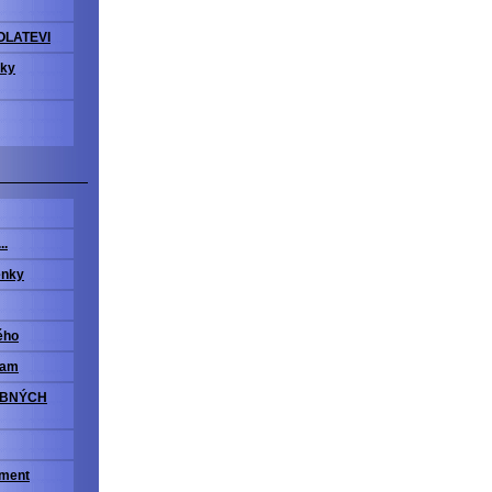
OLATEVI
vky
..
enky
ého
ram
OBNÝCH
iment