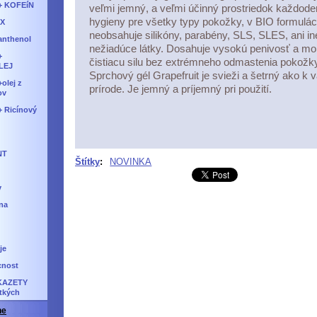
+ KOFEíN
veľmi jemný, a veľmi účinný prostriedok každode
hygieny pre všetky typy pokožky, v BIO formuláci
IX
neobsahuje silikóny, parabény, SLS, SLES, ani in
anthenol
nežiadúce látky. Dosahuje vysokú penivosť a mo
+
čistiacu silu bez extrémneho odmastenia pokožk
LEJ
Sprchový gél Grapefruit je svieži a šetrný ako k 
olej z
prírode. Je jemný a príjemný pri použití.
ov
 Ricínový
NT
Štítky
:
NOVINKA
v
na
je
cnost
KAZETY
tkých
ne