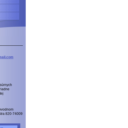
ail
.com
 súrnych
riadne
tej
Obvodnom
istra 820-74009