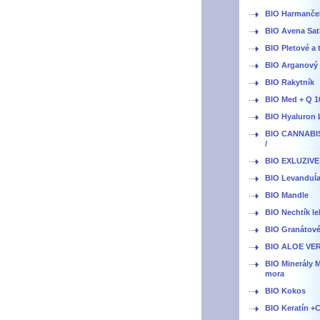
BIO Harmanče
BIO Avena Sat
BIO Pletové a 
BIO Arganový o
BIO Rakytník
BIO Med + Q 1
BIO Hyaluron 
BIO CANNABI
/
BIO EXLUZIVE
BIO Levanduĺ
BIO Mandle
BIO Nechtík le
BIO Granátové
BIO ALOE VE
BIO Minerály 
mora
BIO Kokos
BIO Keratín +