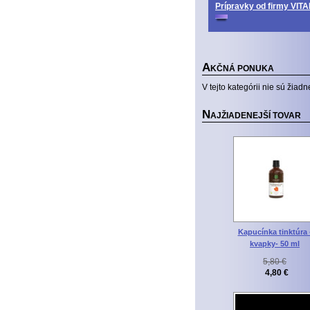
Prípravky od firmy V
A
KČNÁ PONUKA
V tejto kategórii nie sú žiadn
N
AJŽIADENEJŠÍ TOVAR
Kapucínka tinktúra 
kvapky- 50 ml
5,80 €
4,80 €