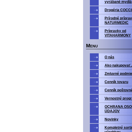
vyrábané mydlá
Drogéria COCC
Prírodné prípra
NATURMEDIC
Prípravky od
VITAHARMONY
M
ENU
O nás
Ako nakupovať..
Zmluvné podmi
Cenník tovaru
Cenník poštovn
Vernostný prog
OCHRANA OS
ÚDAJOV
Novinky
Kompletný sort
výrobkov