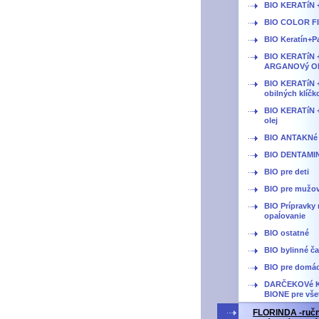
BIO KERATíN 
BIO COLOR F
BIO Keratín+P
BIO KERATíN 
ARGANOVý O
BIO KERATíN +
obilných klíčk
BIO KERATíN +
olej
BIO ANTAKNé
BIO DENTAMI
BIO pre deti
BIO pre mužo
BIO Prípravky 
opaĺovanie
BIO ostatné
BIO bylinné ča
BIO pre domá
DARČEKOVé 
BIONE pre vše
FLORINDA -ruč