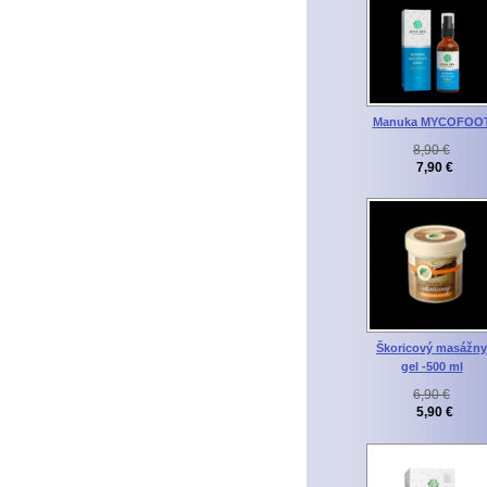
Manuka MYCOFOO
8,90 €
7,90 €
Škoricový masážny
gel -500 ml
6,90 €
5,90 €