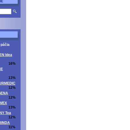
IE
 páčia
EN Idea
16%
NE
13%
ATURMEDIC
12%
OGENA
12%
UWEX
13%
NNY Tea
12%
ORINDA
11%