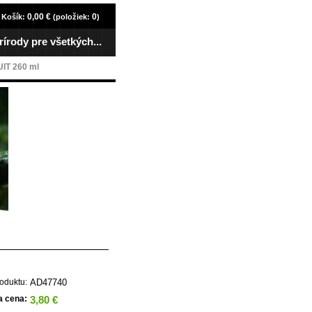
0,00 €
0
Košík:
(položiek:
)
rírody pre všetkých...
IT 260 ml
AD47740
oduktu:
3,80 €
a cena: