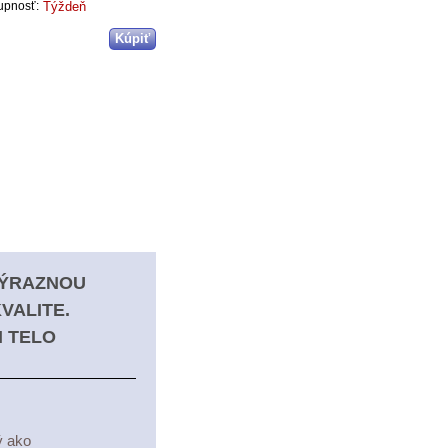
Týždeň
upnosť:
VÝRAZNOU
VALITE.
I TELO
ý ako