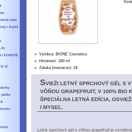
Dost
k
iva
telové oleje
lej + Karité
0
Life
Výrobca:
BIONE Cosmetics
S / KONOPE
Hmotnosť:
260 ml
 Q 10
Záruka (mesiacov):
24
a
S
VIEŽI LETNÝ SPRCHOVÝ GÉL S 
kársky
VÔŇOU GRAPEFRUIT, V 100% BIO K
 jablko
ŠPECIÁLNA LETNÁ EDÍCIA, OSVIEŽ
RA
I MYSEĽ.
Mrtveho
Chinín
Letný sprchový gél s vôňou grapefruit je vyroben