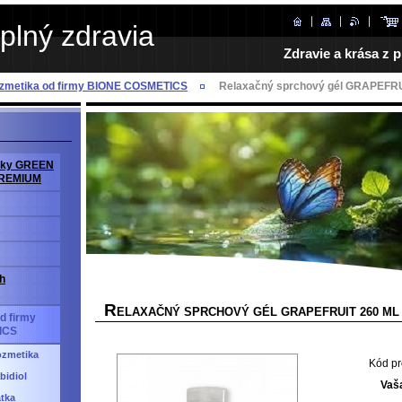
plný zdravia
Zdravie a krása z p
ozmetika od firmy BIONE COSMETICS
Relaxačný sprchový gél GRAPEFRU
avky GREEN
PREMIUM
h
R
ELAXAČNÝ SPRCHOVÝ GÉL GRAPEFRUIT 260 ML
d firmy
ICS
ozmetika
Kód pr
bidiol
Vaš
átka