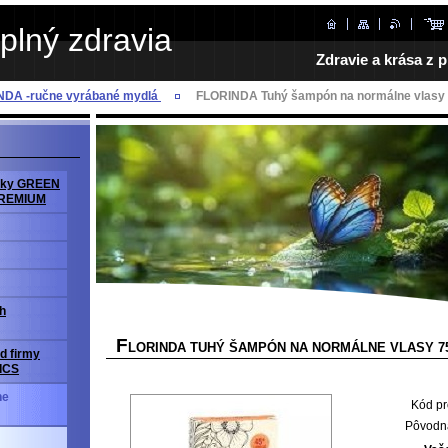
plný zdravia
Zdravie a krása z p
NDA -ručne vyrábané mydlá
FLORINDA Tuhý šampón na normálne vlasy
avky GREEN
PREMIUM
h
F
LORINDA TUHÝ ŠAMPÓN NA NORMÁLNE VLASY 7
d firmy
ICS
ne
Kód pr
Pôvodn