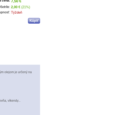
7,50 €
a cena:
2,00 €
(21%)
šetríte:
Týždeň
upnosť:
vým olejom je určený na
ovňa, víkendy...