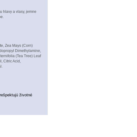
 hlavy a vlasy, jemne
be.
te, Zea Mays (Corn)
idopropyl Dimethylamine,
ernifolia (Tea Tree) Leaf
 Citric Acid,
l.
rešpektujú životné