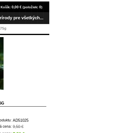
0,00 €
0
Košík:
(položiek:
)
rírody pre všetkých...
 75g
5G
AD51025
oduktu:
9,50 €
á cena: