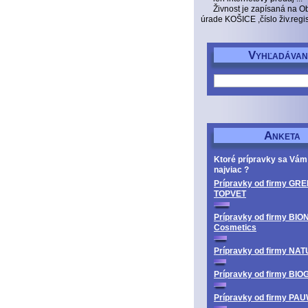
Živnost je zapísaná na 
úrade KOŠICE ,číslo živ.reg
V
YHĽADÁVAN
A
NKETA
Ktoré prípravky sa Vám
najviac ?
Prípravky od firmy GRE
TOPVET
Prípravky od firmy BIO
Cosmetics
Prípravky od firmy N
Prípravky od firmy BI
Prípravky od firmy PA