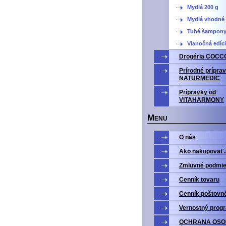
Mydlá 200 g
Mydlá vhodné 
Tuhé šampon
Vianočná edíc
Drogéria COCC
Prírodné prípra
NATURMEDIC
Prípravky od
VITAHARMONY
M
ENU
O nás
Ako nakupovať..
Zmluvné podmi
Cenník tovaru
Cenník poštovn
Vernostný prog
OCHRANA OS