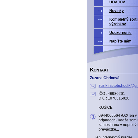
ÚDAJOV
Novinky
Kompletný sort
výrobkov
Upozornenie
Napíšte nám
K
ONTAKT
Zuzana Chrinová
zuzikin.
e.obchod
ik@gm
IČO : 46980261
DIČ : 1070315026
KOŠICE
0944005564 /O2/ len v
prípadoch /,kedže som 
zamestnaná v nepretrži
prevádzke...
len internetový predaj ...