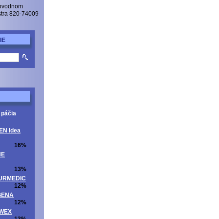
Obvodnom
istra 820-74009
IE
 páčia
EN Idea
16%
NE
13%
ATURMEDIC
12%
OGENA
12%
UWEX