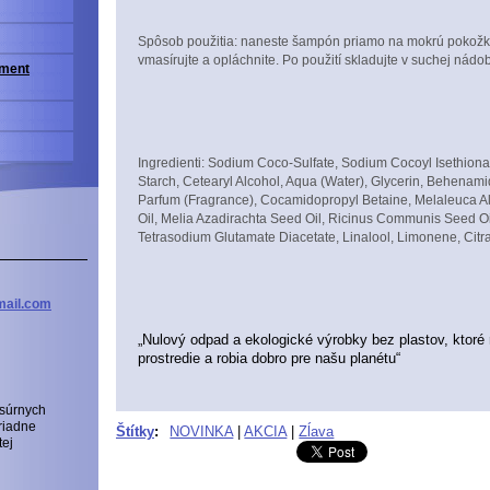
Spôsob použitia: naneste šampón priamo na mokrú pokožku
vmasírujte a opláchnite. Po použití skladujte v suchej nádo
iment
Ingredienti: Sodium Coco-Sulfate, Sodium Cocoyl Isethiona
Starch, Cetearyl Alcohol, Aqua (Water), Glycerin, Behenam
Parfum (Fragrance), Cocamidopropyl Betaine, Melaleuca Alt
Oil, Melia Azadirachta Seed Oil, Ricinus Communis Seed Oil,
Tetrasodium Glutamate Diacetate, Linalool, Limonene, Citra
ail
.com
„Nulový odpad a ekologické výrobky bez plastov, ktoré 
prostredie a robia dobro pre našu planétu“
 súrnych
riadne
Štítky
:
NOVINKA
|
AKCIA
|
Zĺava
tej