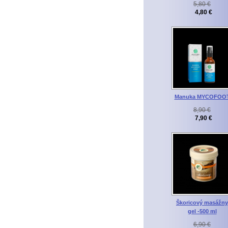
5,80 €
4,80 €
Manuka MYCOFOO
8,90 €
7,90 €
Škoricový masážny
gel -500 ml
6,90 €