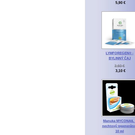
5,90 €
LYMFOREGEN® -
BYLINNÝ ČAJ
3,60 €
3,10 €
Manuka MYCONAIL 
nechtový regeneráto
10 ml