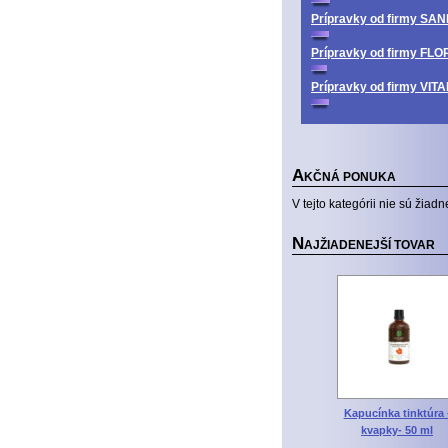
Prípravky od firmy SA
Prípravky od firmy FL
Prípravky od firmy V
A
KČNÁ PONUKA
V tejto kategórii nie sú žiadn
N
AJŽIADENEJŠÍ TOVAR
Kapucínka tinktúra 
kvapky- 50 ml