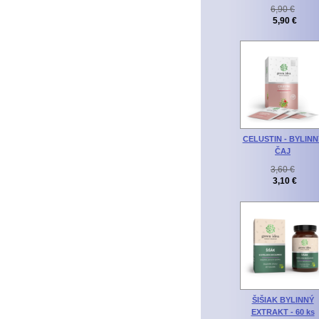
6,90 €
5,90 €
CELUSTIN - BYLINN
ČAJ
3,60 €
3,10 €
ŠIŠIAK BYLINNÝ
EXTRAKT - 60 ks