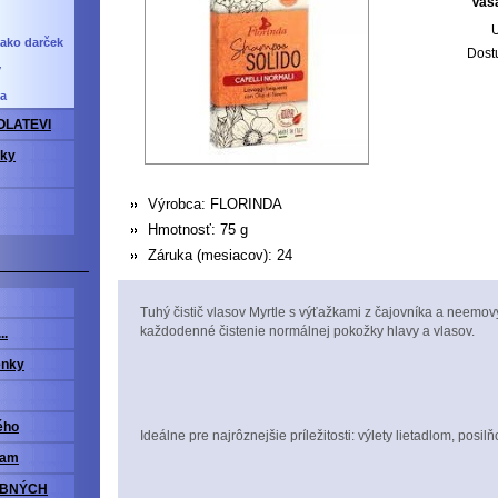
Vaš
U
ako darček
Dost
y
ia
OLATEVI
vky
Výrobca:
FLORINDA
Hmotnosť:
75 g
Záruka (mesiacov):
24
Tuhý čistič vlasov Myrtle s výťažkami z čajovníka a neemo
každodenné čistenie normálnej pokožky hlavy a vlasov.
..
enky
ého
Ideálne pre najrôznejšie príležitosti: výlety lietadlom, posilň
ram
OBNÝCH