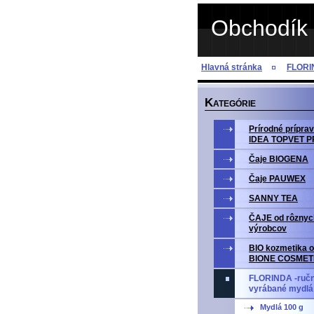
Obchodík 
Hlavná stránka
FLORI
K
ATEGÓRIE
Prírodné prípr
IDEA TOPVET 
Čaje BIOGENA
Čaje PAUWEX
SANNY TEA
ČAJE od rôznyc
výrobcov
BIO kozmetika o
BIONE COSMET
FLORINDA -ruč
vyrábané mydlá
Mydlá 100 g