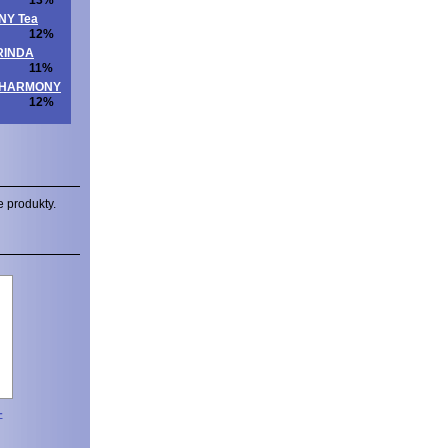
13%
NNY Tea
12%
ORINDA
11%
ITAHARMONY
12%
e produkty.
-