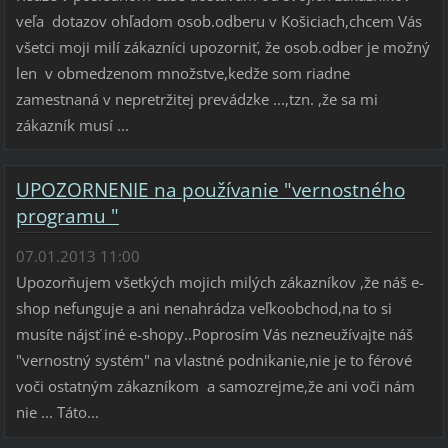
veľa dotazov ohľadom osob.odberu v Košiciach,chcem Vás
všetci moji milí zákazníci upozorniť, že osob.odber je možný
len v obmedzenom množstve,kedže som riadne
zamestnaná v nepretržitej prevádzke ...,tzn. ,že sa mi
zákazník musí ...
UPOZORNENIE na používanie "vernostného
programu "
07.01.2013 11:00
Upozorňujem všetkých mojich milých zákazníkov ,že náš e-
shop nefunguje a ani nenahrádza veľkoobchod,na to si
musíte nájsť iné e-shopy..Poprosím Vás nezneužívajte náš
"vernostný systém" na vlastné podnikanie,nie je to férové
voči ostatným zákazníkom a samozrejme,že ani voči nám
nie ... Táto...