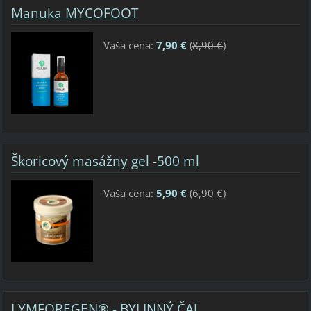
Manuka MYCOFOOT
Vaša cena:
7,90 €
(
8,90 €
)
Škoricový masážny gel -500 ml
Vaša cena:
5,90 €
(
6,90 €
)
LYMFOREGEN® - BYLINNÝ ČAJ