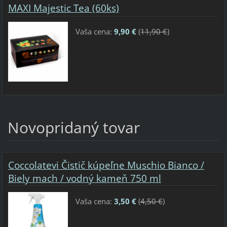
MAXI Majestic Tea (60ks)
Vaša cena:
9,90 €
(
11,90 €
)
Novopridaný tovar
Coccolatevi Čistič kúpeľne Muschio Bianco /
Biely mach / vodný kameň 750 ml
Vaša cena:
3,50 €
(
4,50 €
)