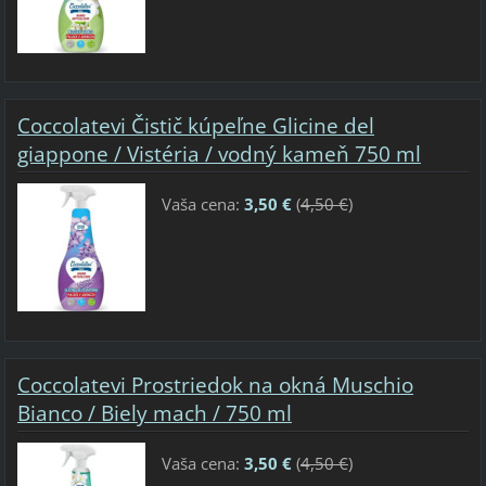
Coccolatevi Čistič kúpeľne Glicine del
giappone / Vistéria / vodný kameň 750 ml
Vaša cena:
3,50 €
(
4,50 €
)
Coccolatevi Prostriedok na okná Muschio
Bianco / Biely mach / 750 ml
Vaša cena:
3,50 €
(
4,50 €
)