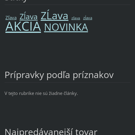
ZĹava
Zĺava
Zľava
zĺava
zľava
AKCIA
NOVINKA
Prípravky podľa príznakov
V tejto rubrike nie sú žiadne články.
Najpredávanejší tovar