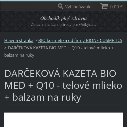
Vyhľadávanie
0,00 €
Obchodík plný zdravia
Zdravie a krása z prírody pre všetkých...
Hlavná stránka
>
BIO kozmetika od firmy BIONE COSMETICS
>
DARČEKOVÁ KAZETA BIO MED + Q10 - telové mlieko +
balzam na ruky
DARČEKOVÁ KAZETA BIO
MED + Q10 - telové mlieko
+ balzam na ruky