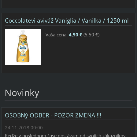
Coccolatevi aviváž Vaniglia / Vanilka / 1250 ml
Vaša cena:
4,50 €
(
5,50 €
)
Novinky
OSOBNý ODBER - POZOR ZMENA !!!
24.11.2018 00:00
Kedže v poslednom čase dostávam od svojich zákazníkov