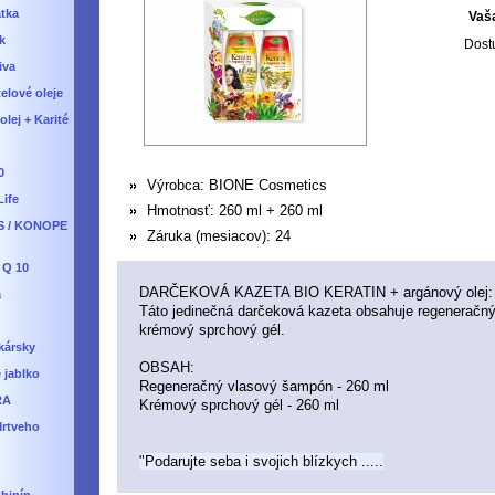
átka
Vaš
k
Dost
iva
telové oleje
lej + Karité
0
Výrobca:
BIONE Cosmetics
Life
Hmotnosť:
260 ml + 260 ml
S / KONOPE
Záruka (mesiacov):
24
 Q 10
DARČEKOVÁ KAZETA BIO KERATIN + argánový olej:
a
Táto jedinečná darčeková kazeta obsahuje regeneračn
krémový sprchový gél.
kársky
OBSAH:
 jablko
Regeneračný vlasový šampón - 260 ml
RA
Krémový sprchový gél - 260 ml
Mrtveho
"Podarujte seba i svojich blízkych .....