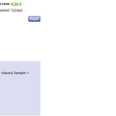
8,50 €
a cena:
Týždeň
upnosť:
ý vlasový šampón +