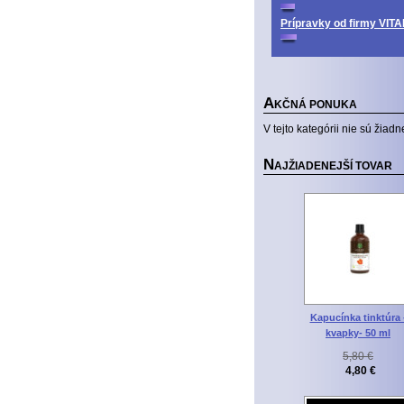
Prípravky od firmy V
A
KČNÁ PONUKA
V tejto kategórii nie sú žiadn
N
AJŽIADENEJŠÍ TOVAR
Kapucínka tinktúra 
kvapky- 50 ml
5,80 €
4,80 €