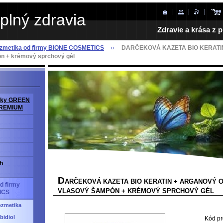
plný zdravia
Zdravie a krása z p
ozmetika od firmy BIONE COSMETICS
DARČEKOVÁ KAZETA BIO KERATIN 
n + krémový sprchový gél
avky GREEN
PREMIUM
h
D
ARČEKOVÁ KAZETA BIO KERATIN + ARGANOVÝ 
d firmy
VLASOVÝ ŠAMPÓN + KRÉMOVÝ SPRCHOVÝ GÉL
ICS
ozmetika
bidiol
Kód pr