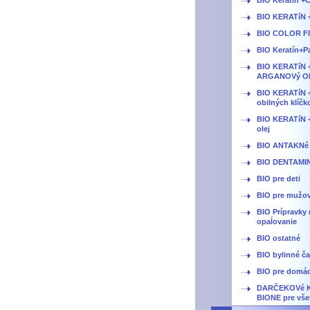
BIO Keratín +
BIO KERATíN 
BIO COLOR F
BIO Keratín+P
BIO KERATíN 
ARGANOVý O
BIO KERATíN +
obilných klíčk
BIO KERATíN +
olej
BIO ANTAKNé
BIO DENTAMI
BIO pre deti
BIO pre mužo
BIO Prípravky 
opaĺovanie
BIO ostatné
BIO bylinné ča
BIO pre domá
DARČEKOVé 
BIONE pre vše