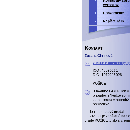
Kompletný sort
výrobkov
Upozornenie
Napíšte nám
K
ONTAKT
Zuzana Chrinová
zuzikin.
e.obchod
ik@gm
IČO : 46980261
DIČ : 1070315026
KOŠICE
0944005564 /O2/ len v
prípadoch /,kedže som 
zamestnaná v nepretrži
prevádzke...
len internetový predaj ...
Živnost je zapísaná na 
úrade KOŠICE ,číslo živ.reg