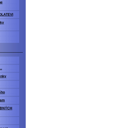
ne
OLATEVI
vky
..
enky
ého
ram
OBNÝCH