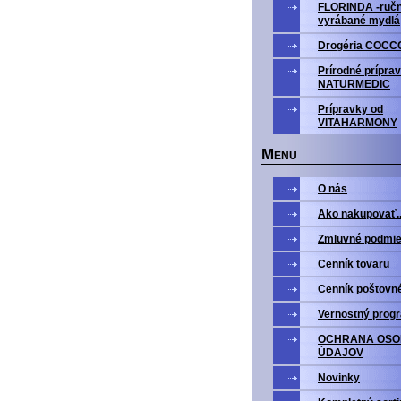
FLORINDA -ruč
vyrábané mydlá
Drogéria COCC
Prírodné prípra
NATURMEDIC
Prípravky od
VITAHARMONY
M
ENU
O nás
Ako nakupovať..
Zmluvné podmi
Cenník tovaru
Cenník poštovn
Vernostný prog
OCHRANA OS
ÚDAJOV
Novinky