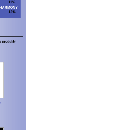
11%
ITAHARMONY
12%
e produkty.
-