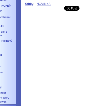
Chinín
Štítky
:
NOVINKA
+ KOFEíN
IX
anthenol
+
LEJ
olej z
ov
 Ricínový
NT
v
na
je
cnost
KAZETY
tkých