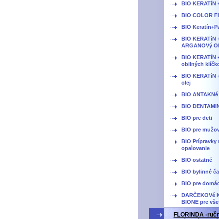
BIO KERATíN 
BIO COLOR F
BIO Keratín+P
BIO KERATíN 
ARGANOVý O
BIO KERATíN +
obilných klíčk
BIO KERATíN +
olej
BIO ANTAKNé
BIO DENTAMI
BIO pre deti
BIO pre mužo
BIO Prípravky 
opaĺovanie
BIO ostatné
BIO bylinné ča
BIO pre domá
DARČEKOVé 
BIONE pre vše
FLORINDA -ruč