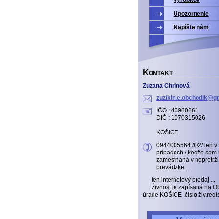
Upozornenie
Napíšte nám
K
ONTAKT
Zuzana Chrinová
zuzikin.
e.obchod
ik@gm
IČO : 46980261
DIČ : 1070315026
KOŠICE
0944005564 /O2/ len v
prípadoch /,kedže som 
zamestnaná v nepretrži
prevádzke...
len internetový predaj ...
Živnost je zapísaná na 
úrade KOŠICE ,číslo živ.reg