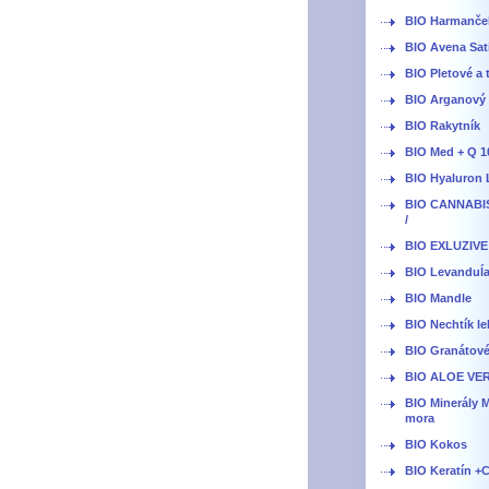
BIO Harmanče
BIO Avena Sat
BIO Pletové a 
BIO Arganový o
BIO Rakytník
BIO Med + Q 1
BIO Hyaluron 
BIO CANNABI
/
BIO EXLUZIVE
BIO Levanduĺ
BIO Mandle
BIO Nechtík le
BIO Granátové
BIO ALOE VE
BIO Minerály 
mora
BIO Kokos
BIO Keratín +