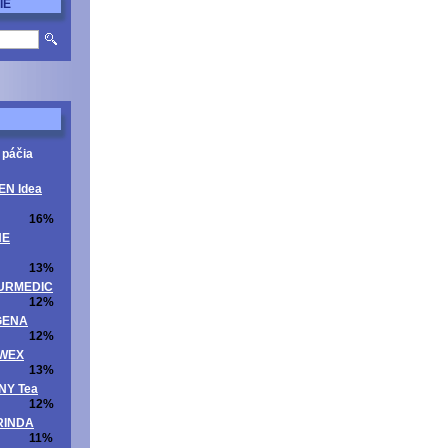
IE
 páčia
EN Idea
16%
NE
13%
ATURMEDIC
12%
OGENA
12%
UWEX
13%
NNY Tea
12%
ORINDA
11%