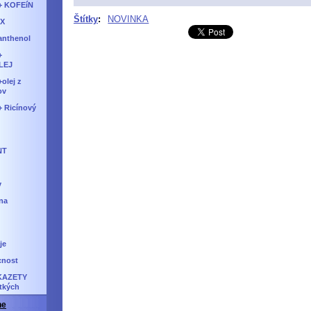
+ KOFEíN
Štítky
:
NOVINKA
IX
anthenol
+
LEJ
olej z
ov
 Ricínový
NT
v
na
je
cnost
KAZETY
tkých
ne