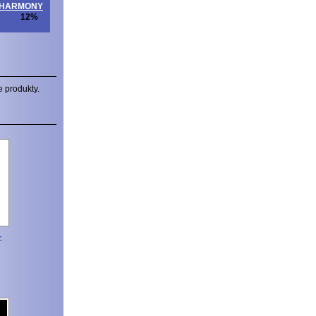
ITAHARMONY
12%
e produkty.
-