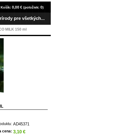
0,00 €
0
Košík:
(položiek:
)
rírody pre všetkých...
O MILK 150 ml
ML
AD45371
oduktu:
3,10 €
a cena: