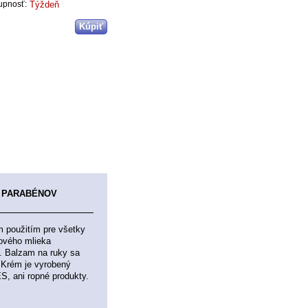
Týždeň
upnosť:
, PARABÉNOV
m použitím pre všetky
ového mlieka
. Balzam na ruky sa
 Krém je vyrobený
S, ani ropné produkty.