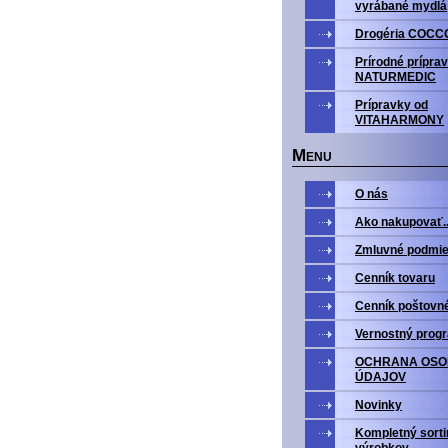
vyrábané mydlá
Drogéria COCC
Prírodné prípra
NATURMEDIC
Prípravky od
VITAHARMONY
M
ENU
O nás
Ako nakupovať..
Zmluvné podmi
Cenník tovaru
Cenník poštovn
Vernostný prog
OCHRANA OS
ÚDAJOV
Novinky
Kompletný sort
výrobkov