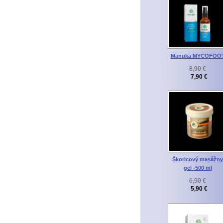
Manuka MYCOFOO
8,90 €
7,90 €
Škoricový masážny
gel -500 ml
6,90 €
5,90 €