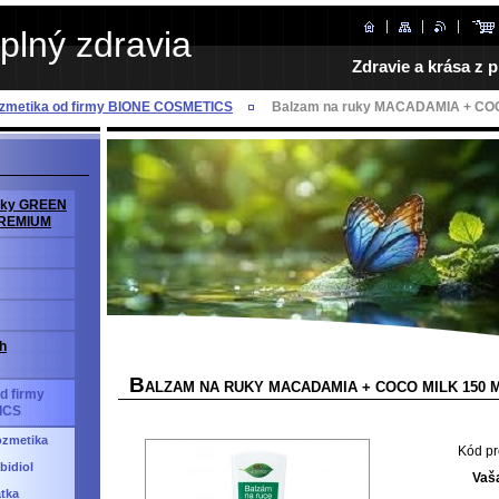
plný zdravia
Zdravie a krása z p
ozmetika od firmy BIONE COSMETICS
Balzam na ruky MACADAMIA + COC
avky GREEN
PREMIUM
h
B
ALZAM NA RUKY MACADAMIA + COCO MILK 150 
d firmy
ICS
ozmetika
Kód pr
bidiol
Vaš
átka