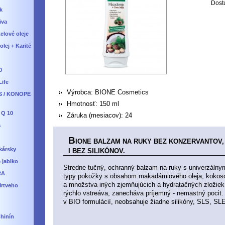
Dost
k
iva
telové oleje
lej + Karité
0
Life
Výrobca:
BIONE Cosmetics
S / KONOPE
Hmotnosť:
150 ml
 Q 10
Záruka (mesiacov):
24
a
B
IONE BALZAM NA RUKY BEZ KONZERVANTOV
kársky
I BEZ SILIKÓNOV.
 jablko
Stredne tučný, ochranný balzam na ruky s univerzálny
RA
typy pokožky s obsahom makadámiového oleja, kokos
a množstva iných zjemňujúcich a hydratačných zložiek
Mrtveho
rýchlo vstreáva, zanecháva príjemný - nemastný pocit.
v BIO formulácií, neobsahuje žiadne silikóny, SLS, SLE
Chinín