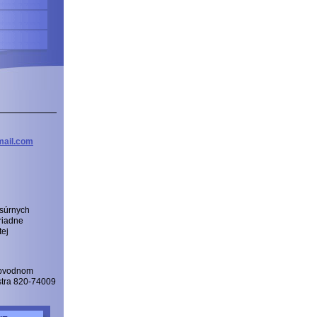
ail
.com
 súrnych
riadne
tej
Obvodnom
istra 820-74009