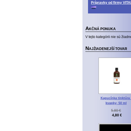
Prípravky od firmy V
A
KČNÁ PONUKA
V tejto kategórii nie sú žiadn
N
AJŽIADENEJŠÍ TOVAR
Kapucínka tinktúra 
kvapky- 50 ml
5,80 €
4,80 €