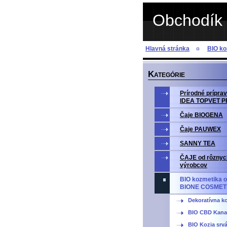
Obchodík 
Hlavná stránka
BIO k
K
ATEGÓRIE
Prírodné prípr
IDEA TOPVET 
Čaje BIOGENA
Čaje PAUWEX
SANNY TEA
ČAJE od rôznyc
výrobcov
BIO kozmetika o
BIONE COSMET
Dekoratívna k
BIO CBD Kana
BIO Kozia srv