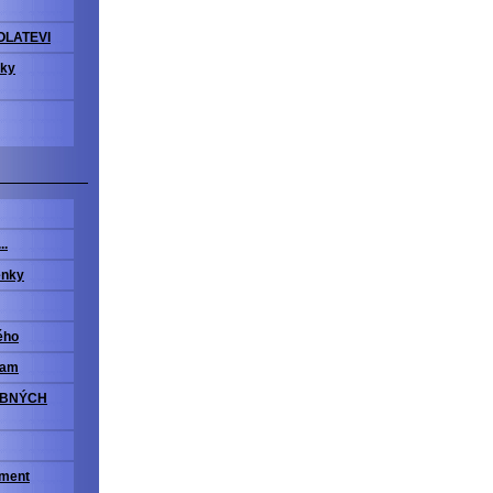
OLATEVI
vky
..
enky
ého
ram
OBNÝCH
iment